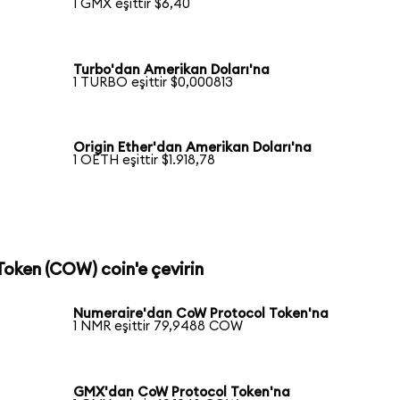
1 GMX eşittir $6,40
Turbo'dan Amerikan Doları'na
1 TURBO eşittir $0,000813
Origin Ether'dan Amerikan Doları'na
1 OETH eşittir $1.918,78
Token (COW) coin'e çevirin
Numeraire'dan CoW Protocol Token'na
1 NMR eşittir 79,9488 COW
a
GMX'dan CoW Protocol Token'na