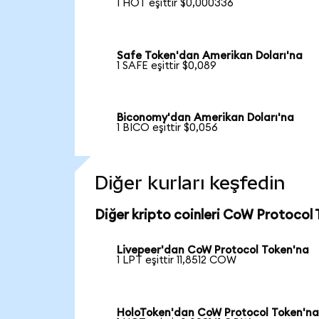
1 HOT eşittir $0,000336
Safe Token'dan Amerikan Doları'na
1 SAFE eşittir $0,089
Biconomy'dan Amerikan Doları'na
1 BICO eşittir $0,056
Diğer kurları keşfedin
Diğer kripto coinleri CoW Protocol 
Livepeer'dan CoW Protocol Token'na
1 LPT eşittir 11,8512 COW
HoloToken'dan CoW Protocol Token'n