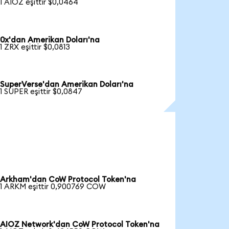
1 AIOZ eşittir $0,0464
0x'dan Amerikan Doları'na
1 ZRX eşittir $0,0813
SuperVerse'dan Amerikan Doları'na
1 SUPER eşittir $0,0847
Arkham'dan CoW Protocol Token'na
1 ARKM eşittir 0,900769 COW
AIOZ Network'dan CoW Protocol Token'na