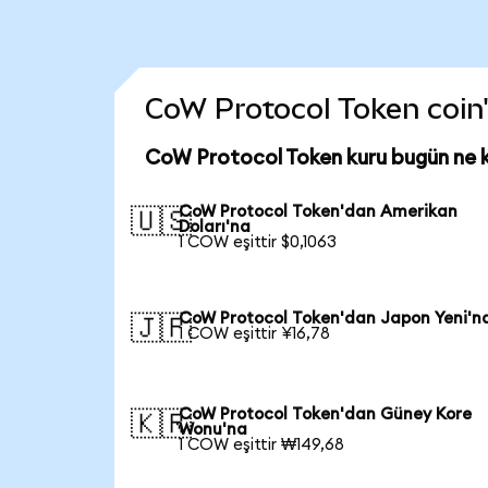
CoW Protocol Token coin'i
CoW Protocol Token kuru bugün ne 
CoW Protocol Token'dan Amerikan
🇺🇸
Doları'na
1 COW eşittir $0,1063
CoW Protocol Token'dan Japon Yeni'n
🇯🇵
1 COW eşittir ¥16,78
CoW Protocol Token'dan Güney Kore
🇰🇷
Wonu'na
1 COW eşittir ₩149,68