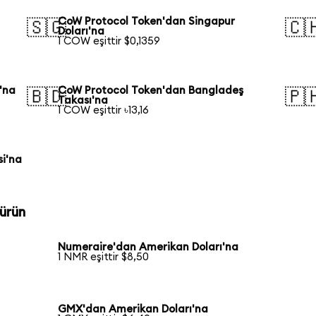
CoW Protocol Token'dan Singapur
🇸🇬
🇨
Doları'na
1 COW eşittir $0,1359
'na
CoW Protocol Token'dan Bangladeş
🇧🇩
🇵
Takası'na
1 COW eşittir ৳13,16
si'na
ürün
Numeraire'dan Amerikan Doları'na
1 NMR eşittir $8,50
GMX'dan Amerikan Doları'na