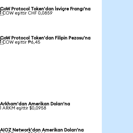
CoW Protocol Token'dan İsviçre Frangı'na

1 COW eşittir CHF 0,0859
CoW Protocol Token'dan Filipin Pezosu'na

1 COW eşittir ₱6,45
Arkham'dan Amerikan Doları'na
1 ARKM eşittir $0,0958
AIOZ Network'dan Amerikan Doları'na