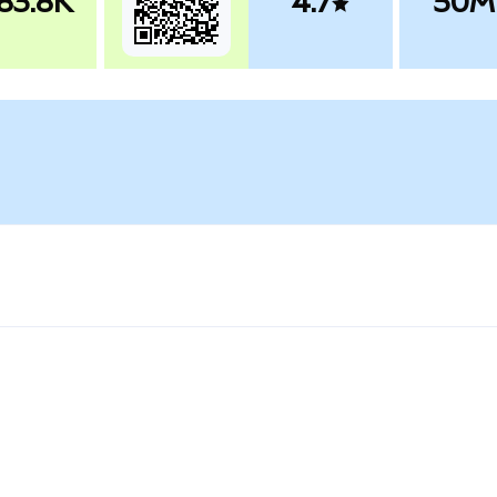
83.8K
4.7
50M