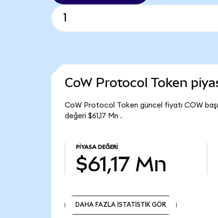
CoW Protocol Token piy
CoW Protocol Token güncel fiyatı COW başı
değeri $61,17 Mn .
PIYASA DEĞERI
$61,17 Mn
DAHA FAZLA İSTATİSTİK GÖR