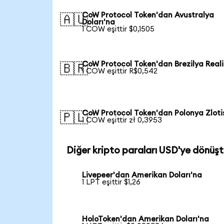
CoW Protocol Token'dan Avustralya
🇦🇺
Doları'na
1 COW eşittir $0,1505
CoW Protocol Token'dan Brezilya Reali
🇧🇷
1 COW eşittir R$0,542
CoW Protocol Token'dan Polonya Zloti
🇵🇱
1 COW eşittir zł 0,3953
Diğer kripto paraları USD'ye dönüşt
Livepeer'dan Amerikan Doları'na
1 LPT eşittir $1,26
HoloToken'dan Amerikan Doları'na