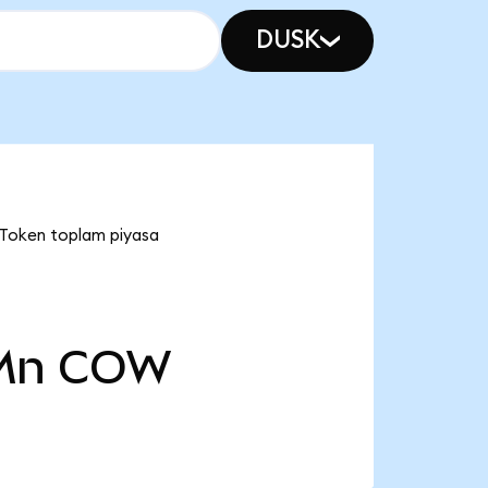
DUSK
 Token toplam piyasa
Mn
COW