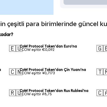
n çeşitli para birimlerinde güncel k
kadar?
CoW Protocol Token'dan Euro'na
🇪🇺
🇬
1 COW eşittir €0,092
a
CoW Protocol Token'dan Çin Yuanı'na
🇨🇳
🇹
1 COW eşittir ¥0,7173
CoW Protocol Token'dan Rus Rublesi'na
🇷🇺
🇨
1 COW eşittir ₽8,75