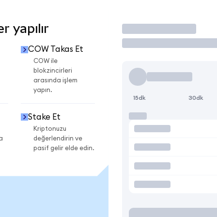
 yapılır
İşlem Yap
COW Takas Et
COW ile
blokzincirleri
arasında işlem
yapın.
15dk
30dk
Stake Et
Kriptonuzu
a
değerlendirin ve
pasif gelir elde edin.