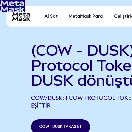
Al Sat
MetaMask Para
Geliştiri
(COW - DUSK
Protocol Toke
DUSK dönüşt
COW/DUSK: 1 COW PROTOCOL TOKEN,
EŞITTIR
COW - DUSK TAKAS ET