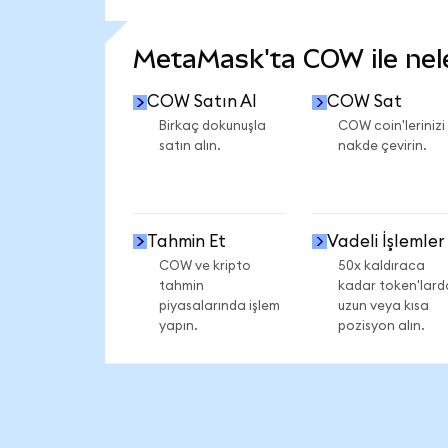
DAHA FAZLA İSTATİSTİK GÖR
MetaMask'ta COW ile neler
COW Satın Al
COW Sat
Birkaç dokunuşla
COW coin'lerinizi
satın alın.
nakde çevirin.
Tahmin Et
Vadeli İşlemler
COW ve kripto
50x kaldıraca
tahmin
kadar token'lard
piyasalarında işlem
uzun veya kısa
yapın.
pozisyon alın.