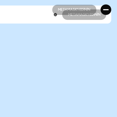
METAMASK'I EDİNİN
METAMASK'I EDİNİN
METAMASK'I EDİNİN
METAMASK'I EDİNİN