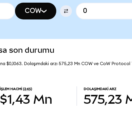
COW
asa son durumu
na $0,1063. Dolaşımdaki arzı 575,23 Mn COW ve CoW Protocol
İŞLEM HACMI
(24S)
DOLAŞIMDAKI ARZ
$1,43 Mn
575,23 