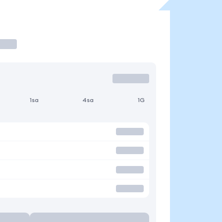
1sa
4sa
1G