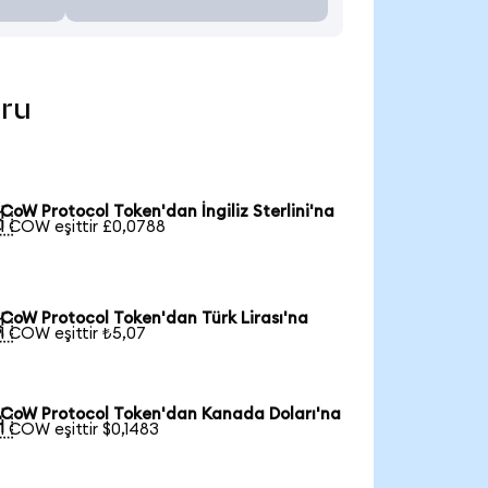
uru
CoW Protocol Token'dan İngiliz Sterlini'na

1 COW eşittir £0,0788
CoW Protocol Token'dan Türk Lirası'na

1 COW eşittir ₺5,07
CoW Protocol Token'dan Kanada Doları'na

1 COW eşittir $0,1483