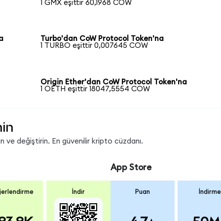
1 GMX eşittir 60,1968 COW
a
Turbo'dan CoW Protocol Token'na
1 TURBO eşittir 0,007645 COW
Origin Ether'dan CoW Protocol Token'na
1 OETH eşittir 18047,5554 COW
nin
ve değiştirin. En güvenilir kripto cüzdanı.
App Store
erlendirme
İndir
Puan
İndirme