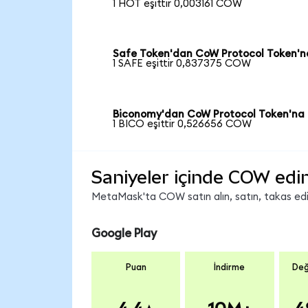
1 HOT eşittir 0,003161 COW
Safe Token'dan CoW Protocol Token'n
1 SAFE eşittir 0,837375 COW
Biconomy'dan CoW Protocol Token'na
1 BICO eşittir 0,526656 COW
Saniyeler içinde COW edi
MetaMask'ta COW satın alın, satın, takas edin 
Google Play
Puan
İndirme
Değ