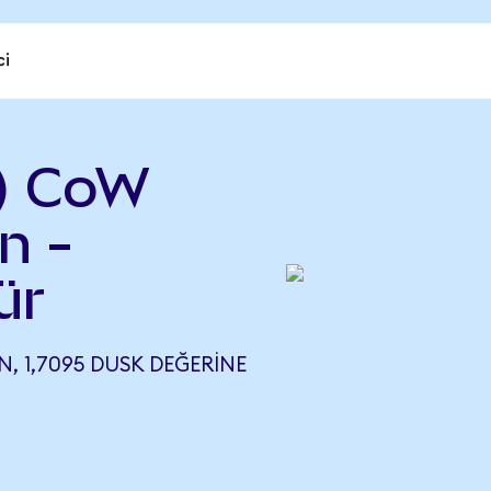
ci
) CoW
n -
ür
 1,7095 DUSK DEĞERINE