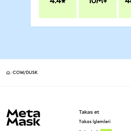
4.4
10M+
4
COW/DUSK
MetaMask site alt bilgisi
Takas et
Takas İşlemleri