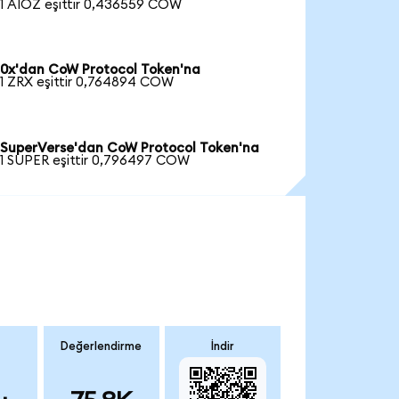
1 AIOZ eşittir 0,436559 COW
0x'dan CoW Protocol Token'na
1 ZRX eşittir 0,764894 COW
SuperVerse'dan CoW Protocol Token'na
1 SUPER eşittir 0,796497 COW
Değerlendirme
İndir