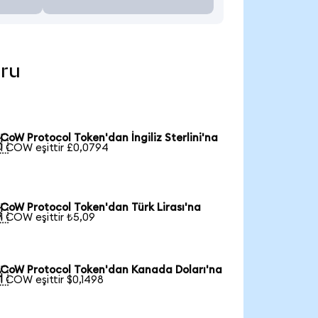
uru
CoW Protocol Token'dan İngiliz Sterlini'na

1 COW eşittir £0,0794
CoW Protocol Token'dan Türk Lirası'na

1 COW eşittir ₺5,09
CoW Protocol Token'dan Kanada Doları'na

1 COW eşittir $0,1498