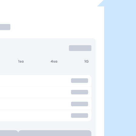
1sa
4sa
1G