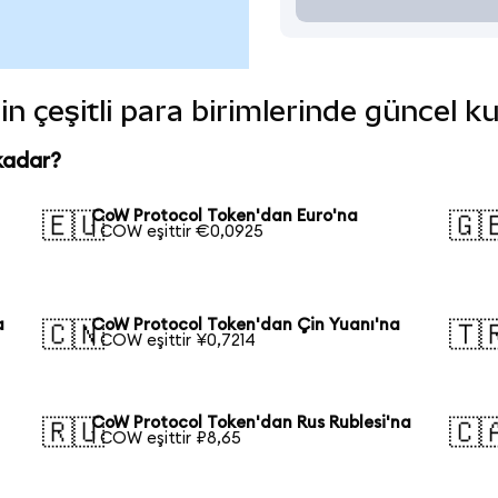
n çeşitli para birimlerinde güncel k
kadar?
CoW Protocol Token'dan Euro'na
🇪🇺
🇬
1 COW eşittir €0,0925
a
CoW Protocol Token'dan Çin Yuanı'na
🇨🇳
🇹
1 COW eşittir ¥0,7214
CoW Protocol Token'dan Rus Rublesi'na
🇷🇺
🇨
1 COW eşittir ₽8,65