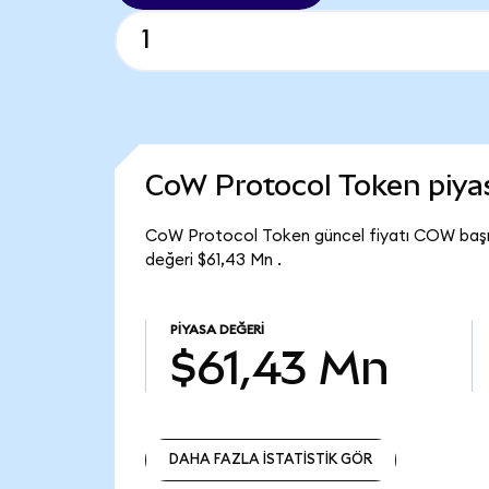
CoW Protocol Token piy
CoW Protocol Token güncel fiyatı COW başı
değeri $61,43 Mn .
PIYASA DEĞERI
$61,43 Mn
DAHA FAZLA İSTATİSTİK GÖR