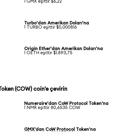
1 GMX eşittir $6,22
Turbo'dan Amerikan Doları'na
1 TURBO eşittir $0,000816
Origin Ether'dan Amerikan Doları'na
1 OETH eşittir $1.893,75
Token (COW) coin'e çevirin
Numeraire'dan CoW Protocol Token'na
1 NMR eşittir 80,6535 COW
a
GMX'dan CoW Protocol Token'na