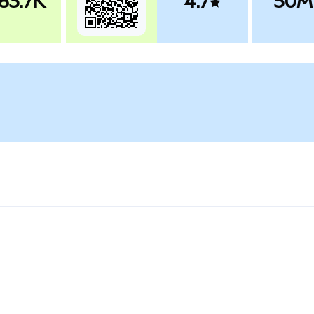
83.7K
4.7
50M