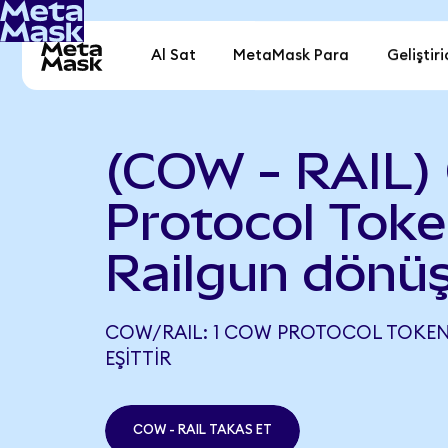
Al Sat
MetaMask Para
Geliştiri
(COW - RAIL)
Protocol Toke
Railgun dönü
COW/RAIL: 1 COW PROTOCOL TOKEN,
EŞITTIR
COW - RAIL TAKAS ET