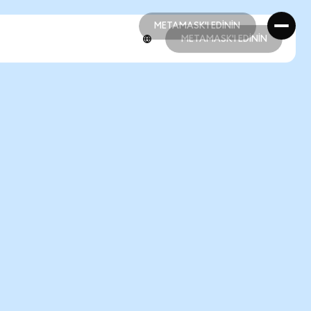
METAMASK'I EDİNİN
METAMASK'I EDİNİN
METAMASK'I EDİNİN
METAMASK'I EDİNİN