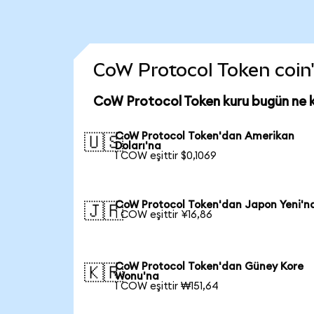
CoW Protocol Token coin'i
CoW Protocol Token kuru bugün ne 
CoW Protocol Token'dan Amerikan
🇺🇸
Doları'na
1 COW eşittir $0,1069
CoW Protocol Token'dan Japon Yeni'n
🇯🇵
1 COW eşittir ¥16,86
CoW Protocol Token'dan Güney Kore
🇰🇷
Wonu'na
1 COW eşittir ₩151,64