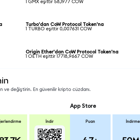
1 GMX eşittir 58,1977 COW
a
Turbo'dan CoW Protocol Token'na
1 TURBO eşittir 0,007631 COW
Origin Ether'dan CoW Protocol Token'na
1 OETH eşittir 17718,9667 COW
nin
ve değiştirin. En güvenilir kripto cüzdanı.
App Store
erlendirme
İndir
Puan
İndirme