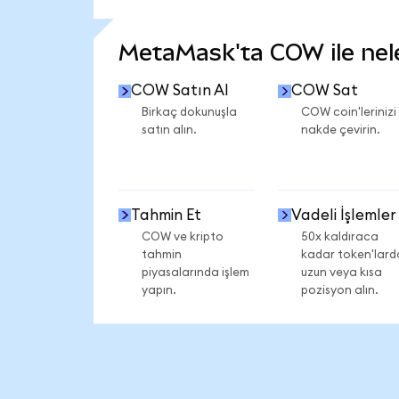
DAHA FAZLA İSTATİSTİK GÖR
MetaMask'ta COW ile neler
COW Satın Al
COW Sat
Birkaç dokunuşla
COW coin'lerinizi
satın alın.
nakde çevirin.
Tahmin Et
Vadeli İşlemler
COW ve kripto
50x kaldıraca
tahmin
kadar token'lard
piyasalarında işlem
uzun veya kısa
yapın.
pozisyon alın.