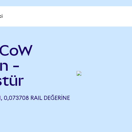
ci
 CoW
n -
ştür
 0,073708 RAIL DEĞERINE