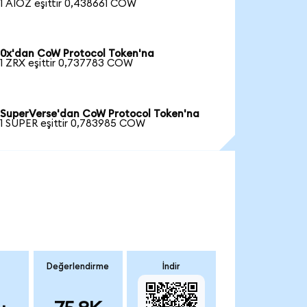
1 AIOZ eşittir 0,438661 COW
0x'dan CoW Protocol Token'na
1 ZRX eşittir 0,737783 COW
SuperVerse'dan CoW Protocol Token'na
1 SUPER eşittir 0,783985 COW
Değerlendirme
İndir