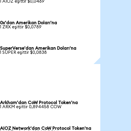
1 AIOZ eşittir $0,0469
0x'dan Amerikan Doları'na
1 ZRX eşittir $0,0789
SuperVerse'dan Amerikan Doları'na
1 SUPER eşittir $0,0838
Arkham'dan CoW Protocol Token'na
1 ARKM eşittir 0,894458 COW
AIOZ Network'dan CoW Protocol Token'na