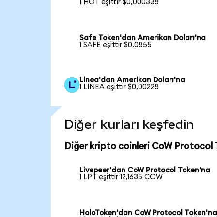
1 HOT eşittir $0,000338
Safe Token'dan Amerikan Doları'na
1 SAFE eşittir $0,0855
Linea'dan Amerikan Doları'na
1 LINEA eşittir $0,00228
Diğer kurları keşfedin
Diğer kripto coinleri CoW Protocol 
Livepeer'dan CoW Protocol Token'na
1 LPT eşittir 12,1635 COW
HoloToken'dan CoW Protocol Token'n