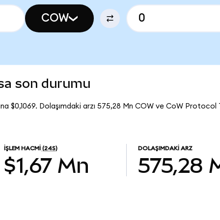
COW
asa son durumu
na $0,1069. Dolaşımdaki arzı 575,28 Mn COW ve CoW Protocol 
İŞLEM HACMI
(24S)
DOLAŞIMDAKI ARZ
$1,67 Mn
575,28 