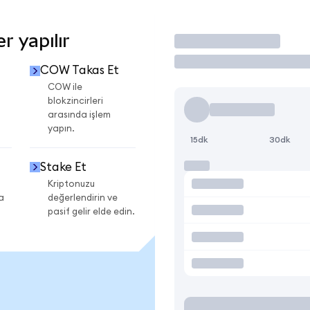
 yapılır
İşlem Yap
COW Takas Et
COW ile
blokzincirleri
arasında işlem
yapın.
15dk
30dk
Stake Et
Kriptonuzu
a
değerlendirin ve
pasif gelir elde edin.