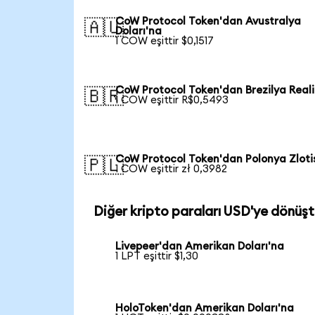
CoW Protocol Token'dan Avustralya
🇦🇺
Doları'na
1 COW eşittir $0,1517
CoW Protocol Token'dan Brezilya Reali
🇧🇷
1 COW eşittir R$0,5493
CoW Protocol Token'dan Polonya Zloti
🇵🇱
1 COW eşittir zł 0,3982
Diğer kripto paraları USD'ye dönüşt
Livepeer'dan Amerikan Doları'na
1 LPT eşittir $1,30
HoloToken'dan Amerikan Doları'na