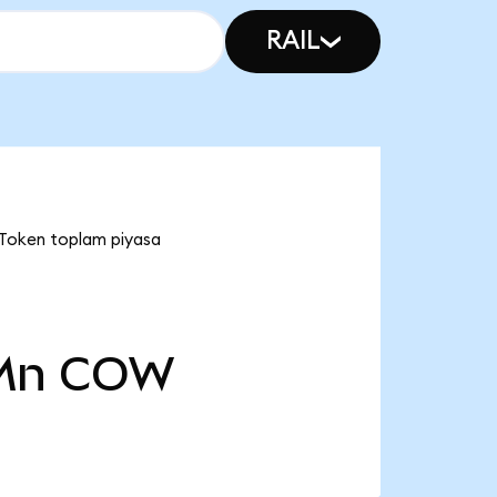
RAIL
Token toplam piyasa
Mn
COW