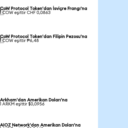
CoW Protocol Token'dan İsviçre Frangı'na

1 COW eşittir CHF 0,0863
CoW Protocol Token'dan Filipin Pezosu'na

1 COW eşittir ₱6,48
Arkham'dan Amerikan Doları'na
1 ARKM eşittir $0,0956
AIOZ Network'dan Amerikan Doları'na