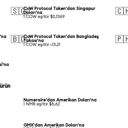
CoW Protocol Token'dan Singapur
🇸🇬
🇨
Doları'na
1 COW eşittir $0,1369
'na
CoW Protocol Token'dan Bangladeş
🇧🇩
🇵
Takası'na
1 COW eşittir ৳13,21
si'na
ürün
Numeraire'dan Amerikan Doları'na
1 NMR eşittir $8,62
GMX'dan Amerikan Doları'na