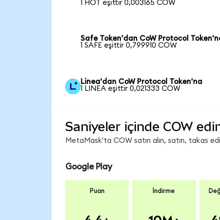
1 HOT eşittir 0,003165 COW
Safe Token'dan CoW Protocol Token'n
1 SAFE eşittir 0,799910 COW
Linea'dan CoW Protocol Token'na
1 LINEA eşittir 0,021333 COW
Saniyeler içinde COW edi
MetaMask'ta COW satın alın, satın, takas edin 
Google Play
Puan
İndirme
Değ