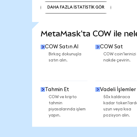
DAHA FAZLA İSTATİSTİK GÖR
DAHA FAZLA İSTATİSTİK GÖR
MetaMask'ta COW ile neler
COW Satın Al
COW Sat
Birkaç dokunuşla
COW coin'lerinizi
satın alın.
nakde çevirin.
Tahmin Et
Vadeli İşlemler
COW ve kripto
50x kaldıraca
tahmin
kadar token'lard
piyasalarında işlem
uzun veya kısa
yapın.
pozisyon alın.