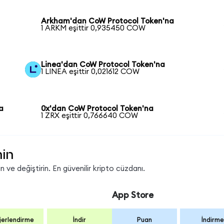
a
Arkham'dan CoW Protocol Token'na
1 ARKM eşittir 0,935450 COW
Linea'dan CoW Protocol Token'na
1 LINEA eşittir 0,021612 COW
a
0x'dan CoW Protocol Token'na
1 ZRX eşittir 0,766640 COW
nin
ve değiştirin. En güvenilir kripto cüzdanı.
App Store
erlendirme
İndir
Puan
İndirme