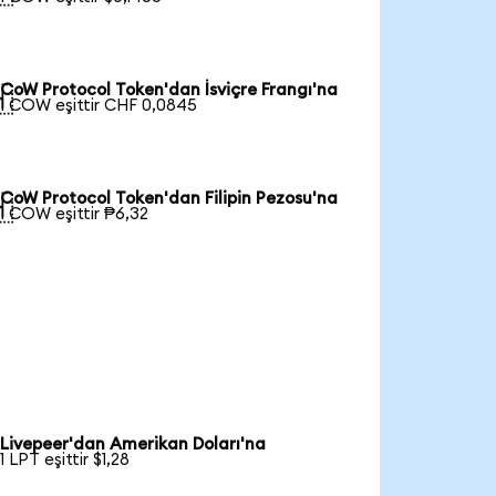
CoW Protocol Token'dan İsviçre Frangı'na

1 COW eşittir CHF 0,0845
CoW Protocol Token'dan Filipin Pezosu'na

1 COW eşittir ₱6,32
Livepeer'dan Amerikan Doları'na
1 LPT eşittir $1,28