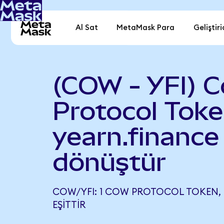
Al Sat
MetaMask Para
Geliştiri
(COW - YFI) 
Protocol Toke
yearn.finance
dönüştür
COW/YFI: 1 COW PROTOCOL TOKEN, 0
EŞITTIR