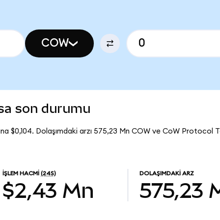
COW
asa son durumu
na $0,104. Dolaşımdaki arzı 575,23 Mn COW ve CoW Protocol 
İŞLEM HACMI
(24S)
DOLAŞIMDAKI ARZ
$2,43 Mn
575,23 