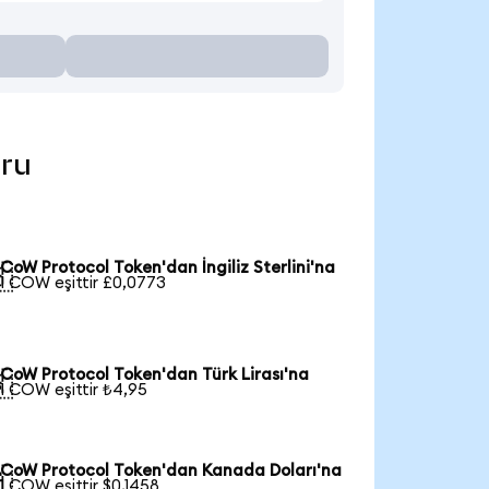
uru
CoW Protocol Token'dan İngiliz Sterlini'na

1 COW eşittir £0,0773
CoW Protocol Token'dan Türk Lirası'na

1 COW eşittir ₺4,95
CoW Protocol Token'dan Kanada Doları'na

1 COW eşittir $0,1458