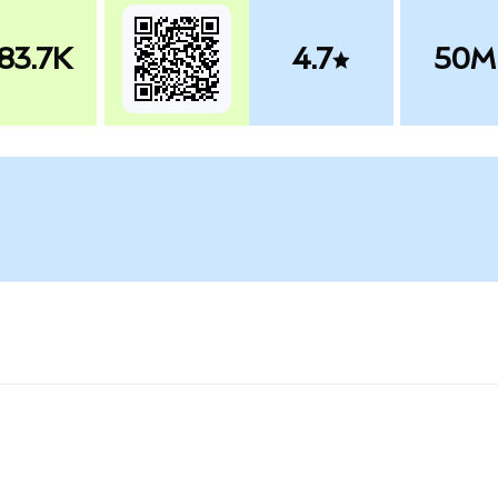
83.7K
4.7
50M