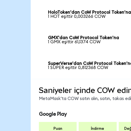
HoloToken'dan CoW Protocol Token'n
1 HOT eşittir 0,003266 COW
GMX'dan CoW Protocol Token'na
1 GMX eşittir 61,1374 COW
SuperVerse'dan CoW Protocol Token'n
1 SUPER eşittir 0,812368 COW
Saniyeler içinde COW edi
MetaMask'ta COW satın alın, satın, takas edin 
Google Play
Puan
İndirme
Değ