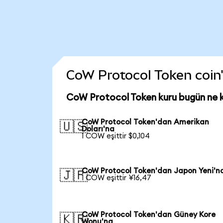
CoW Protocol Token coin'i
CoW Protocol Token kuru bugün ne 
CoW Protocol Token'dan Amerikan
🇺🇸
Doları'na
1 COW eşittir $0,104
CoW Protocol Token'dan Japon Yeni'n
🇯🇵
1 COW eşittir ¥16,47
CoW Protocol Token'dan Güney Kore
🇰🇷
Wonu'na