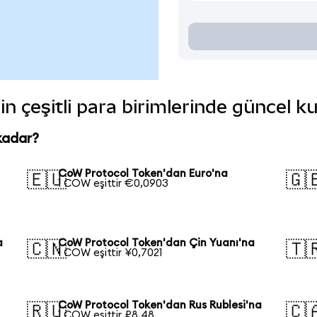
n çeşitli para birimlerinde güncel k
kadar?
CoW Protocol Token'dan Euro'na
🇪🇺
🇬
1 COW eşittir €0,0903
a
CoW Protocol Token'dan Çin Yuanı'na
🇨🇳
🇹
1 COW eşittir ¥0,7021
CoW Protocol Token'dan Rus Rublesi'na
🇷🇺
🇨
1 COW eşittir ₽8,48