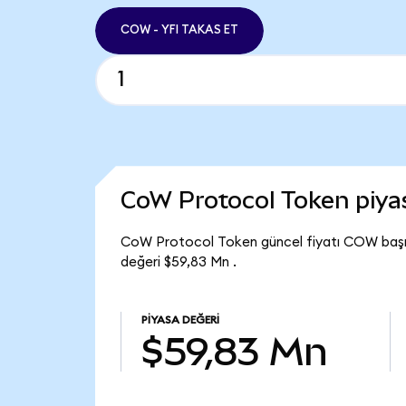
COW - YFI TAKAS ET
CoW Protocol Token piy
CoW Protocol Token güncel fiyatı COW başı
değeri $59,83 Mn .
PIYASA DEĞERI
$59,83 Mn