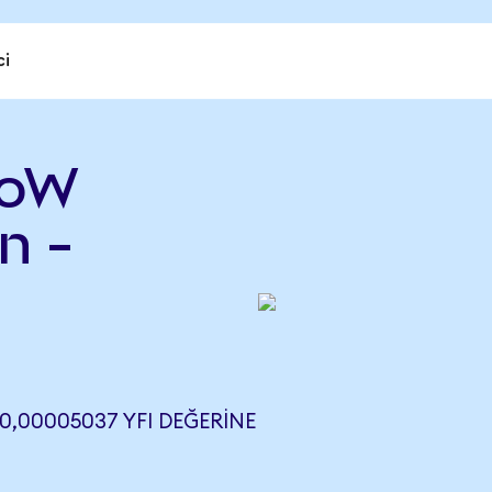
ci
CoW
n -
,00005037 YFI DEĞERINE