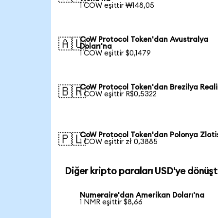
1 COW eşittir ₩148,05
CoW Protocol Token'dan Avustralya
🇦🇺
Doları'na
1 COW eşittir $0,1479
CoW Protocol Token'dan Brezilya Reali
🇧🇷
1 COW eşittir R$0,5322
CoW Protocol Token'dan Polonya Zloti
🇵🇱
1 COW eşittir zł 0,3885
Diğer kripto paraları USD'ye dönüşt
Numeraire'dan Amerikan Doları'na
1 NMR eşittir $8,66