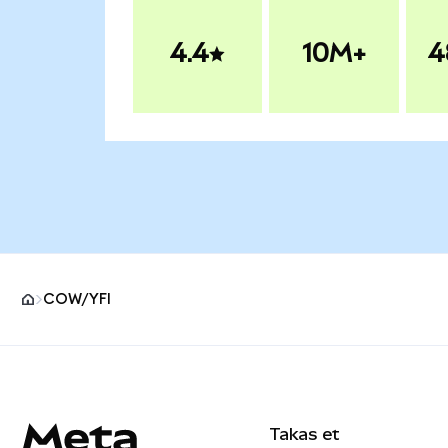
4.4
10M+
4
COW/YFI
MetaMask site alt bilgisi
Takas et