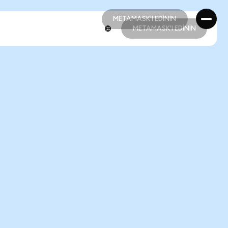
METAMASK'I EDİNİN
METAMASK'I EDİNİN
METAMASK'I EDİNİN
METAMASK'I EDİNİN