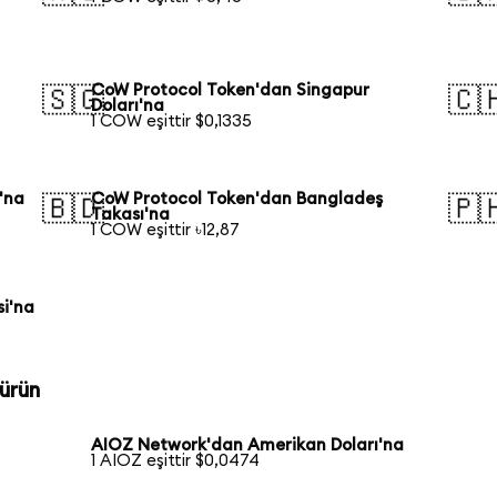
CoW Protocol Token'dan Singapur
🇸🇬
🇨
Doları'na
1 COW eşittir $0,1335
'na
CoW Protocol Token'dan Bangladeş
🇧🇩
🇵
Takası'na
1 COW eşittir ৳12,87
si'na
ürün
AIOZ Network'dan Amerikan Doları'na
1 AIOZ eşittir $0,0474