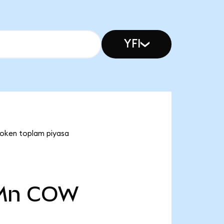
YFI
Token toplam piyasa
Mn
COW