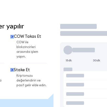
 yapılır
İşlem Yap
COW Takas Et
COW ile
blokzincirleri
arasında işlem
yapın.
15dk
30dk
Stake Et
Kriptonuzu
a
değerlendirin ve
pasif gelir elde edin.