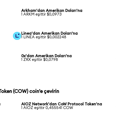
Arkham'dan Amerikan Doları'na
1 ARKM eşittir $0,0973
Linea'dan Amerikan Doları'na
1 LINEA eşittir $0,002248
0x'dan Amerikan Doları'na
1 ZRX eşittir $0,0798
Token (COW) coin'e çevirin
a
AIOZ Network'dan CoW Protocol Token'na
1 AIOZ eşittir 0,455541 COW