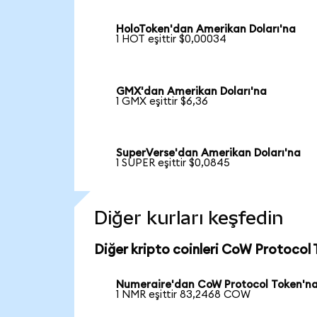
HoloToken'dan Amerikan Doları'na
1 HOT eşittir $0,00034
GMX'dan Amerikan Doları'na
1 GMX eşittir $6,36
SuperVerse'dan Amerikan Doları'na
1 SUPER eşittir $0,0845
Diğer kurları keşfedin
Diğer kripto coinleri CoW Protocol 
Numeraire'dan CoW Protocol Token'n
1 NMR eşittir 83,2468 COW