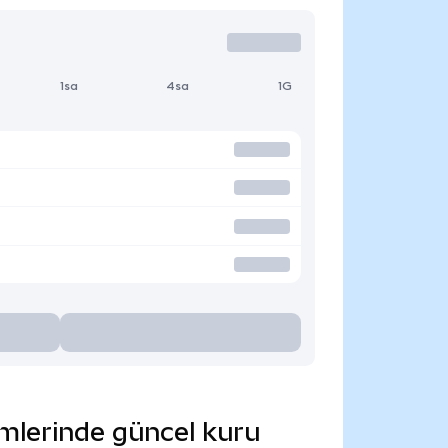
1sa
4sa
1G
rimlerinde güncel kuru