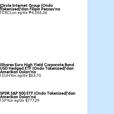
Circle Internet Group (Ondo

Tokenized)'dan Filipin Pezosu'na
1 CRCLon eşittir ₱4.055,26
iShares Euro High Yield Corporate Bond
USD Hedged ETF (Ondo Tokenized)'dan
Amerikan Doları'na
1 EUHYon eşittir $53,70
SPDR S&P 500 ETF (Ondo Tokenized)'dan
Amerikan Doları'na
1 SPYon eşittir $777,29