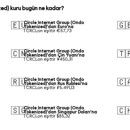
zed) kuru bugün ne kadar?
Circle Internet Group (Ondo
🇪🇺
🇬
Tokenized)'dan Euro'na
1 CRCLon eşittir €57,73
Circle Internet Group (Ondo
🇨🇳
🇹
Tokenized)'dan Çin Yuanı'na
1 CRCLon eşittir ¥450,31
Circle Internet Group (Ondo
🇷🇺
🇨
Tokenized)'dan Rus Rublesi'na
1 CRCLon eşittir ₽5.491,13
Circle Internet Group (Ondo
🇸🇬
🇨
Tokenized)'dan Singapur Doları'na
1 CRCLon eşittir $85,32