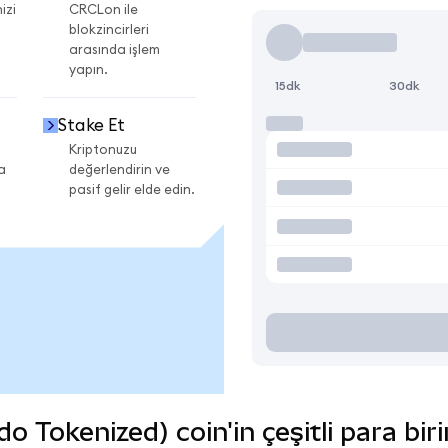
izi
CRCLon ile
blokzincirleri
arasında işlem
yapın.
15dk
30dk
Stake Et
Kriptonuzu
a
değerlendirin ve
pasif gelir elde edin.
do Tokenized) coin'in çeşitli para bi