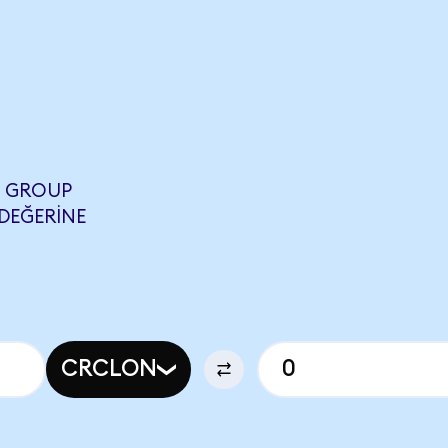
T GROUP
 DEĞERINE
CRCLON