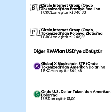
Circle Internet Group (Ondo
🇧🇷
Tokenized)'dan Brezilya Reali'na
1 CRCLon eşittir R$340,33
Circle Internet Group (Ondo
🇵🇱
Tokenized)'dan Polonya Zlotisi'na
1 CRCLon eşittir zł 248,22
Diğer RWA'ları USD'ye dönüştür
Global X Blockchain ETF (Ondo
Tokenized)'dan Amerikan Doları'na
1 BKCHon eşittir $64,68
Ondo U.S. Dollar Token'dan Amerikan
Doları'na
1 USDon eşittir $1,00