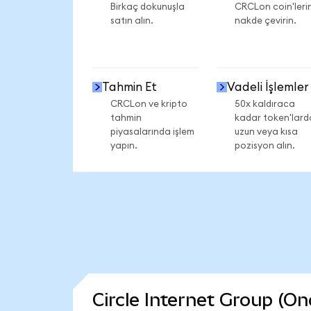
Birkaç dokunuşla
CRCLon coin'lerin
satın alın.
nakde çevirin.
Tahmin Et
Vadeli İşlemler
CRCLon ve kripto
50x kaldıraca
tahmin
kadar token'lard
piyasalarında işlem
uzun veya kısa
yapın.
pozisyon alın.
Circle Internet Group (On