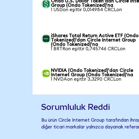
Ondo U.S. Dollar Token'dan Circle Int
Group (Ondo Tokenized)'na
1 USDon eşittir 0,014984 CRCLon
iShares Total Return Active ETF (Ondo
Tokenized)'dan Circle Internet Group
(Ondo Tokenized)'na
1 BRTRon eşittir 0,745746 CRCLon
NVIDIA (Ondo Tokenized)'dan Circle
Internet Group (Ondo Tokenized)'na
1 NVDAon eşittir 3,3290 CRCLon
Sorumluluk Reddi
Bu ürün Circle Internet Group tarafından ihraç
diğer ticari markalar yalnızca dayanak referan