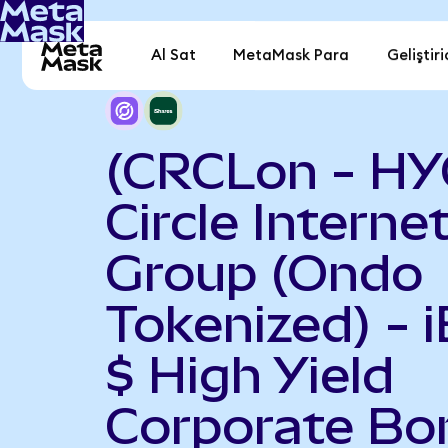
Al Sat
MetaMask Para
Geliştiri
(CRCLon - HY
Circle Interne
Group (Ondo
Tokenized) - 
$ High Yield
Corporate Bo