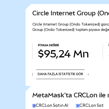
Circle Internet Group (O
Circle Internet Group (Ondo Tokenized) günce
Group (Ondo Tokenized) toplam piyasa değer
PIYASA DEĞERI
$95,24 Mn
DAHA FAZLA İSTATİSTİK GÖR
DAHA FAZLA İSTATİSTİK GÖR
MetaMask'ta CRCLon ile ne
CRCLon Satın Al
CRCLon Sat