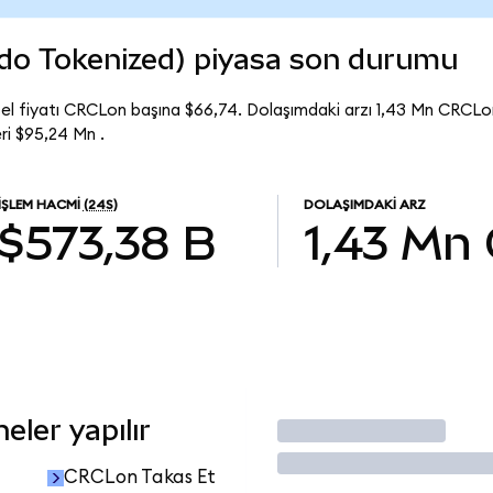
ndo Tokenized) piyasa son durumu
l fiyatı CRCLon başına $66,74. Dolaşımdaki arzı 1,43 Mn CRCLon
i $95,24 Mn .
İŞLEM HACMI
(24S)
DOLAŞIMDAKI ARZ
$573,38 B
1,43 Mn
ler yapılır
İşlem Yap
CRCLon Takas Et