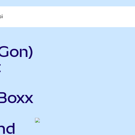
ci
Gon)
t
iBoxx
nd