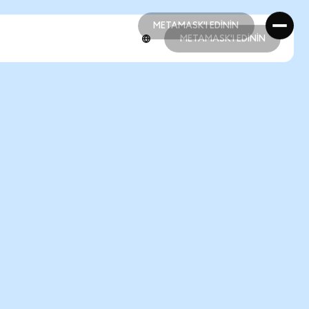
METAMASK'I EDİNİN
METAMASK'I EDİNİN
METAMASK'I EDİNİN
METAMASK'I EDİNİN