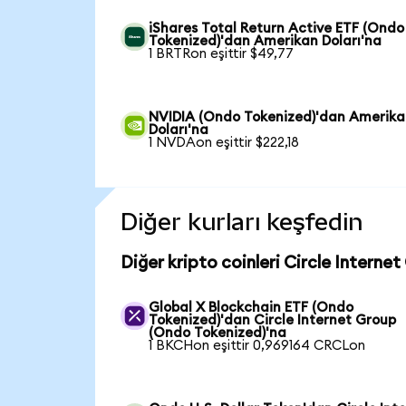
iShares Total Return Active ETF (Ondo
Tokenized)'dan Amerikan Doları'na
1 BRTRon eşittir $49,77
NVIDIA (Ondo Tokenized)'dan Amerik
Doları'na
1 NVDAon eşittir $222,18
Diğer kurları keşfedin
Diğer kripto coinleri Circle Interne
Global X Blockchain ETF (Ondo
Tokenized)'dan Circle Internet Group
(Ondo Tokenized)'na
1 BKCHon eşittir 0,969164 CRCLon