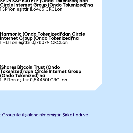
SPDR S&P 500 ETF (Ondo Tokenized)'dan
Circle Internet Group (Ondo Tokenized)'na
1 SPYon eşittir 11,6465 CRCLon
Harmonic (Ondo Tokenized)'dan Circle
Internet Group (Ondo Tokenized)'na
1 HLITon eşittir 0,178079 CRCLon
iShares Bitcoin Trust (Ondo
Tokenized)'dan Circle Internet Group
(Ondo Tokenized)'na
1 IBITon eşittir 0,544501 CRCLon
up ile ilişkilendirilmemiştir. Şirket adı ve