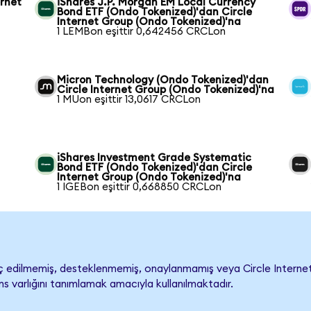
ernet
iShares J.P. Morgan EM Local Currency
Bond ETF (Ondo Tokenized)'dan Circle
Internet Group (Ondo Tokenized)'na
1 LEMBon eşittir 0,642456 CRCLon
Micron Technology (Ondo Tokenized)'dan
Circle Internet Group (Ondo Tokenized)'na
1 MUon eşittir 13,0617 CRCLon
iShares Investment Grade Systematic
Bond ETF (Ondo Tokenized)'dan Circle
Internet Group (Ondo Tokenized)'na
1 IGEBon eşittir 0,668850 CRCLon
 edilmemiş, desteklenmemiş, onaylanmamış veya Circle Internet Gro
s varlığını tanımlamak amacıyla kullanılmaktadır.