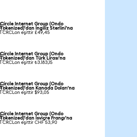
Circle Internet Group (Ondo

Tokenized)'dan İngiliz Sterlini'na
1 CRCLon eşittir £49,45
Circle Internet Group (Ondo

Tokenized)'dan Türk Lirası'na
1 CRCLon eşittir ₺3.183,15
Circle Internet Group (Ondo

Tokenized)'dan Kanada Doları'na
1 CRCLon eşittir $93,05
Circle Internet Group (Ondo

Tokenized)'dan İsviçre Frangı'na
1 CRCLon eşittir CHF 53,90