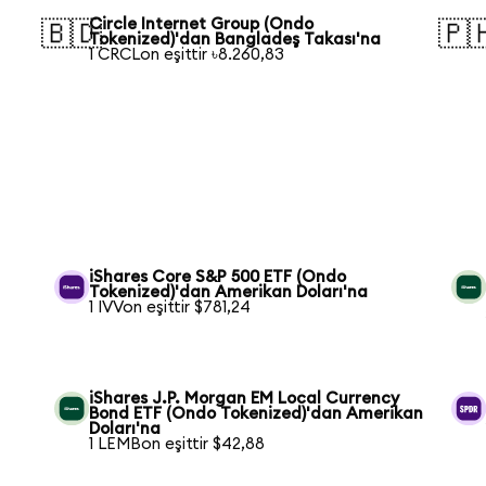
Circle Internet Group (Ondo
🇧🇩
🇵
Tokenized)'dan Bangladeş Takası'na
1 CRCLon eşittir ৳8.260,83
iShares Core S&P 500 ETF (Ondo
Tokenized)'dan Amerikan Doları'na
1 IVVon eşittir $781,24
iShares J.P. Morgan EM Local Currency
Bond ETF (Ondo Tokenized)'dan Amerikan
Doları'na
1 LEMBon eşittir $42,88