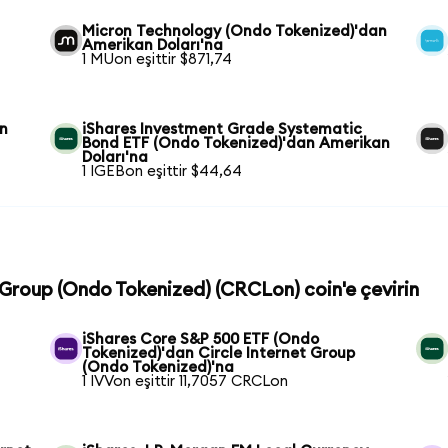
Micron Technology (Ondo Tokenized)'dan
Amerikan Doları'na
1 MUon eşittir $871,74
an
iShares Investment Grade Systematic
Bond ETF (Ondo Tokenized)'dan Amerikan
Doları'na
1 IGEBon eşittir $44,64
t Group (Ondo Tokenized) (CRCLon) coin'e çevirin
iShares Core S&P 500 ETF (Ondo
Tokenized)'dan Circle Internet Group
(Ondo Tokenized)'na
1 IVVon eşittir 11,7057 CRCLon