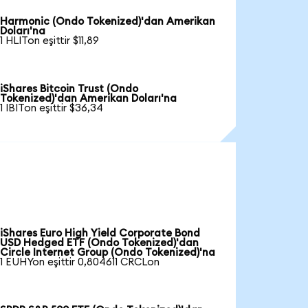
Harmonic (Ondo Tokenized)'dan Amerikan
Doları'na
1 HLITon eşittir $11,89
iShares Bitcoin Trust (Ondo
Tokenized)'dan Amerikan Doları'na
1 IBITon eşittir $36,34
iShares Euro High Yield Corporate Bond
USD Hedged ETF (Ondo Tokenized)'dan
Circle Internet Group (Ondo Tokenized)'na
1 EUHYon eşittir 0,804611 CRCLon