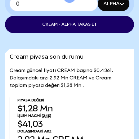
ALPHA
CREAM - ALPHA TAKAS ET
Cream piyasa son durumu
Cream güncel fiyatı CREAM başına $0,4361.
Dolaşımdaki arzı 2,92 Mn CREAM ve Cream
toplam piyasa değeri $1,28 Mn .
PIYASA DEĞERI
$1,28 Mn
İŞLEM HACMI
(24S)
$41,03
DOLAŞIMDAKI ARZ