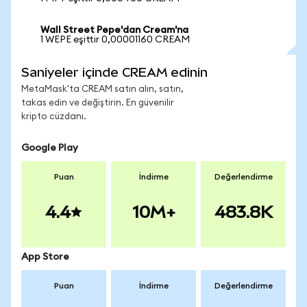
Wall Street Pepe'dan Cream'na
1 WEPE eşittir 0,00001160 CREAM
Saniyeler içinde CREAM edinin
MetaMask'ta CREAM satın alın, satın,
takas edin ve değiştirin. En güvenilir
kripto cüzdanı.
Google Play
Puan
İndirme
Değerlendirme
4.4
10M+
483.8K
App Store
Puan
İndirme
Değerlendirme