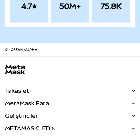
4.7
50M+
75.8K
CREAM/ALPHA
MetaMask site alt bilgisi
Takas et
Takas İşlemleri
MetaMask Para
Tahmin Et
YENİ
Kripto Al
Geliştiriciler
Perps
YENİ
MetaMask Kart
Dökümantasyon
METAMASK'İ EDİN
RWA'lar
mUSD
YENİ
Kontrol Paneli
İşlem Kalkanı