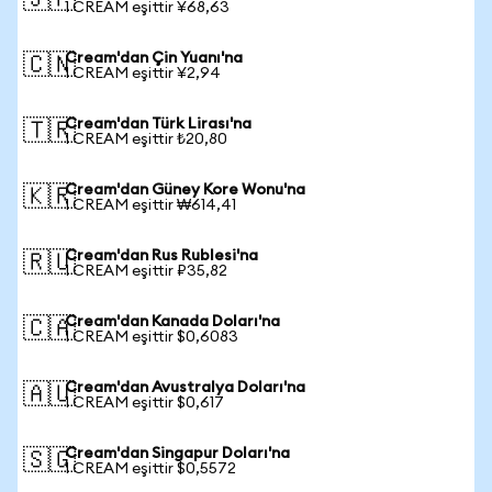
🇯🇵
1 CREAM eşittir ¥68,63
Cream'dan Çin Yuanı'na
🇨🇳
1 CREAM eşittir ¥2,94
Cream'dan Türk Lirası'na
🇹🇷
1 CREAM eşittir ₺20,80
Cream'dan Güney Kore Wonu'na
🇰🇷
1 CREAM eşittir ₩614,41
Cream'dan Rus Rublesi'na
🇷🇺
1 CREAM eşittir ₽35,82
Cream'dan Kanada Doları'na
🇨🇦
1 CREAM eşittir $0,6083
Cream'dan Avustralya Doları'na
🇦🇺
1 CREAM eşittir $0,617
Cream'dan Singapur Doları'na
🇸🇬
1 CREAM eşittir $0,5572