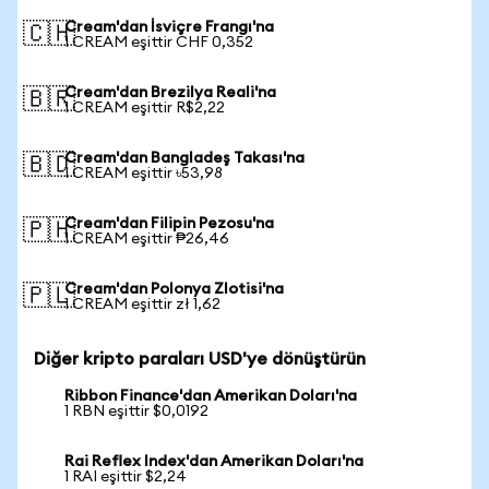
Cream'dan İsviçre Frangı'na
🇨🇭
1 CREAM eşittir CHF 0,352
Cream'dan Brezilya Reali'na
🇧🇷
1 CREAM eşittir R$2,22
Cream'dan Bangladeş Takası'na
🇧🇩
1 CREAM eşittir ৳53,98
Cream'dan Filipin Pezosu'na
🇵🇭
1 CREAM eşittir ₱26,46
Cream'dan Polonya Zlotisi'na
🇵🇱
1 CREAM eşittir zł 1,62
Diğer kripto paraları USD'ye dönüştürün
Ribbon Finance'dan Amerikan Doları'na
1 RBN eşittir $0,0192
Rai Reflex Index'dan Amerikan Doları'na
1 RAI eşittir $2,24