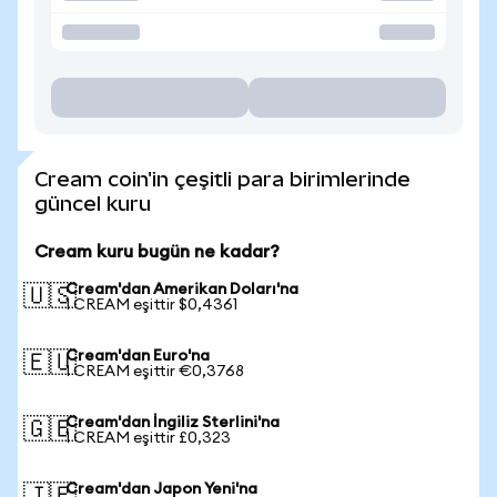
Cream coin'in çeşitli para birimlerinde
güncel kuru
Cream kuru bugün ne kadar?
Cream'dan Amerikan Doları'na
🇺🇸
1 CREAM eşittir $0,4361
Cream'dan Euro'na
🇪🇺
1 CREAM eşittir €0,3768
Cream'dan İngiliz Sterlini'na
🇬🇧
1 CREAM eşittir £0,323
Cream'dan Japon Yeni'na