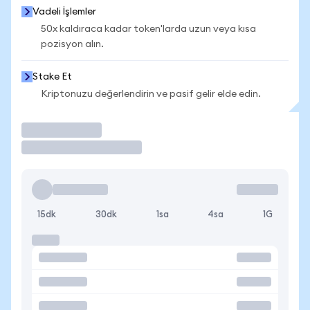
Vadeli İşlemler
50x kaldıraca kadar token'larda uzun veya kısa
pozisyon alın.
Stake Et
Kriptonuzu değerlendirin ve pasif gelir elde edin.
İşlem Yap
15dk
30dk
1sa
4sa
1G