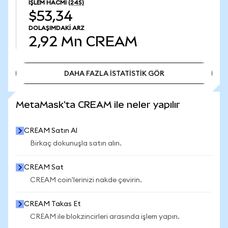
İŞLEM HACMI
(24S)
$53,34
DOLAŞIMDAKI ARZ
2,92 Mn
CREAM
DAHA FAZLA İSTATİSTİK GÖR
DAHA FAZLA İSTATİSTİK GÖR
MetaMask'ta CREAM ile neler yapılır
CREAM Satın Al
Birkaç dokunuşla satın alın.
CREAM Sat
CREAM coin'lerinizi nakde çevirin.
CREAM Takas Et
CREAM ile blokzincirleri arasında işlem yapın.