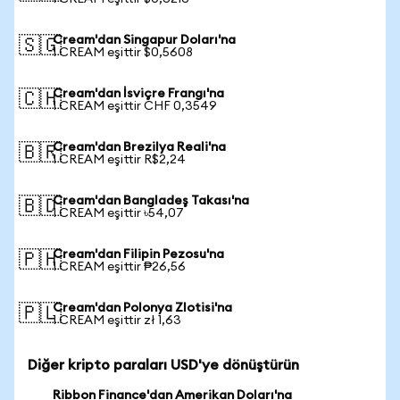
Cream'dan Singapur Doları'na
🇸🇬
1 CREAM eşittir $0,5608
Cream'dan İsviçre Frangı'na
🇨🇭
1 CREAM eşittir CHF 0,3549
Cream'dan Brezilya Reali'na
🇧🇷
1 CREAM eşittir R$2,24
Cream'dan Bangladeş Takası'na
🇧🇩
1 CREAM eşittir ৳54,07
Cream'dan Filipin Pezosu'na
🇵🇭
1 CREAM eşittir ₱26,56
Cream'dan Polonya Zlotisi'na
🇵🇱
1 CREAM eşittir zł 1,63
Diğer kripto paraları USD'ye dönüştürün
Ribbon Finance'dan Amerikan Doları'na