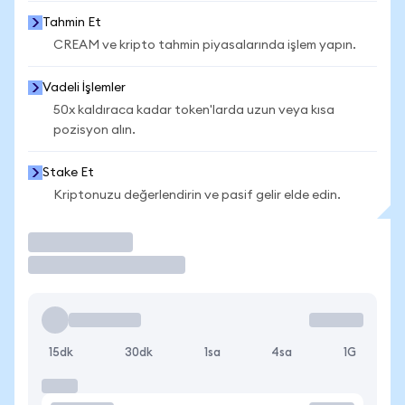
Tahmin Et
CREAM ve kripto tahmin piyasalarında işlem yapın.
Vadeli İşlemler
50x kaldıraca kadar token'larda uzun veya kısa
pozisyon alın.
Stake Et
Kriptonuzu değerlendirin ve pasif gelir elde edin.
İşlem Yap
15dk
30dk
1sa
4sa
1G