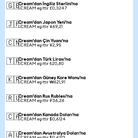
Cream'dan İngiliz Sterlini'na
🇬🇧
1 CREAM eşittir £0,3247
Cream'dan Japon Yeni'na
🇯🇵
1 CREAM eşittir ¥69,21
Cream'dan Çin Yuanı'na
🇨🇳
1 CREAM eşittir ¥2,95
Cream'dan Türk Lirası'na
🇹🇷
1 CREAM eşittir ₺20,80
Cream'dan Güney Kore Wonu'na
🇰🇷
1 CREAM eşittir ₩621,91
Cream'dan Rus Rublesi'na
🇷🇺
1 CREAM eşittir ₽36,26
Cream'dan Kanada Doları'na
🇨🇦
1 CREAM eşittir $0,6124
Cream'dan Avustralya Doları'na
🇦🇺
1 CREAM eşittir $0,6213