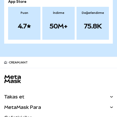
App Store
Puan
İndirme
Değerlendirme
4.7
50M+
75.8K
CREAM/ANT
MetaMask site alt bilgisi
Takas et
Takas İşlemleri
MetaMask Para
Tahmin Et
YENİ
Kripto Al