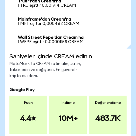
TrueFi'dan Cream'na
1 TRU eşittir 0,001914 CREAM
Mainframe'dan Cream'na
1 MFT eşittir 0,000462 CREAM
Wall Street Pepe'dan Cream'na
1 WEPE eşittir 0,00001158 CREAM
Saniyeler içinde CREAM edinin
MetaMask'ta CREAM satın alın, satın,
takas edin ve değiştirin. En güvenilir
kripto cüzdanı.
Google Play
Puan
İndirme
Değerlendirme
4.4
10M+
483.7K