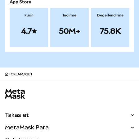
App Store
Puan
İndirme
Değerlendirme
4.7
50M+
75.8K
CREAM/GET
MetaMask site alt bilgisi
Takas et
Takas İşlemleri
MetaMask Para
Tahmin Et
YENİ
Kripto Al