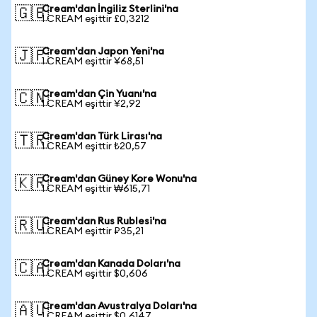
Cream'dan İngiliz Sterlini'na
🇬🇧
1 CREAM eşittir £0,3212
Cream'dan Japon Yeni'na
🇯🇵
1 CREAM eşittir ¥68,51
Cream'dan Çin Yuanı'na
🇨🇳
1 CREAM eşittir ¥2,92
Cream'dan Türk Lirası'na
🇹🇷
1 CREAM eşittir ₺20,57
Cream'dan Güney Kore Wonu'na
🇰🇷
1 CREAM eşittir ₩615,71
Cream'dan Rus Rublesi'na
🇷🇺
1 CREAM eşittir ₽35,21
Cream'dan Kanada Doları'na
🇨🇦
1 CREAM eşittir $0,606
Cream'dan Avustralya Doları'na
🇦🇺
1 CREAM eşittir $0,6147