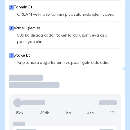
Tahmin Et
CREAM ve kripto tahmin piyasalarında işlem yapın.
Vadeli İşlemler
50x kaldıraca kadar token'larda uzun veya kısa
pozisyon alın.
Stake Et
Kriptonuzu değerlendirin ve pasif gelir elde edin.
İşlem Yap
15dk
30dk
1sa
4sa
1G