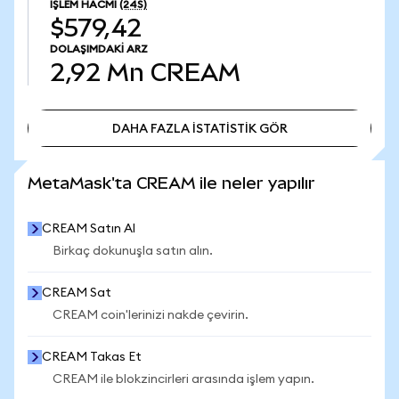
İŞLEM HACMI
(24S)
$579,42
DOLAŞIMDAKI ARZ
2,92 Mn
CREAM
DAHA FAZLA İSTATİSTİK GÖR
DAHA FAZLA İSTATİSTİK GÖR
MetaMask'ta CREAM ile neler yapılır
CREAM Satın Al
Birkaç dokunuşla satın alın.
CREAM Sat
CREAM coin'lerinizi nakde çevirin.
CREAM Takas Et
CREAM ile blokzincirleri arasında işlem yapın.