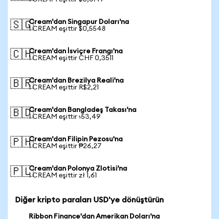
Cream'dan Singapur Doları'na
🇸🇬
1 CREAM eşittir $0,5548
Cream'dan İsviçre Frangı'na
🇨🇭
1 CREAM eşittir CHF 0,3511
Cream'dan Brezilya Reali'na
🇧🇷
1 CREAM eşittir R$2,21
Cream'dan Bangladeş Takası'na
🇧🇩
1 CREAM eşittir ৳53,49
Cream'dan Filipin Pezosu'na
🇵🇭
1 CREAM eşittir ₱26,27
Cream'dan Polonya Zlotisi'na
🇵🇱
1 CREAM eşittir zł 1,61
Diğer kripto paraları USD'ye dönüştürün
Ribbon Finance'dan Amerikan Doları'na