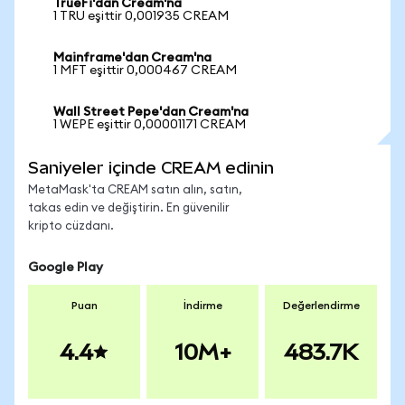
TrueFi'dan Cream'na
1 TRU eşittir 0,001935 CREAM
Mainframe'dan Cream'na
1 MFT eşittir 0,000467 CREAM
Wall Street Pepe'dan Cream'na
1 WEPE eşittir 0,00001171 CREAM
Saniyeler içinde CREAM edinin
MetaMask'ta CREAM satın alın, satın,
takas edin ve değiştirin. En güvenilir
kripto cüzdanı.
Google Play
Puan
İndirme
Değerlendirme
4.4
10M+
483.7K