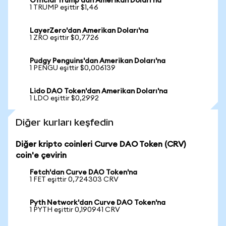
Official Trump'dan Amerikan Doları'na
1 TRUMP eşittir $1,46
LayerZero'dan Amerikan Doları'na
1 ZRO eşittir $0,7726
Pudgy Penguins'dan Amerikan Doları'na
1 PENGU eşittir $0,006139
Lido DAO Token'dan Amerikan Doları'na
1 LDO eşittir $0,2992
Diğer kurları keşfedin
Diğer kripto coinleri Curve DAO Token (CRV)
coin'e çevirin
Fetch'dan Curve DAO Token'na
1 FET eşittir 0,724303 CRV
Pyth Network'dan Curve DAO Token'na
1 PYTH eşittir 0,190941 CRV