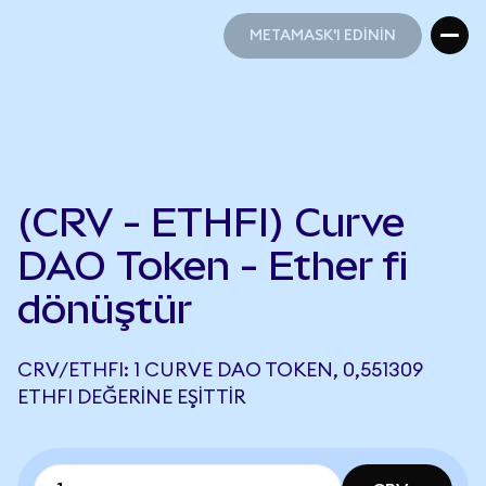
METAMASK'I EDİNİN
METAMASK'I EDİNİN
(CRV - ETHFI) Curve
DAO Token - Ether fi
dönüştür
CRV/ETHFI: 1 CURVE DAO TOKEN, 0,551309
ETHFI DEĞERINE EŞITTIR