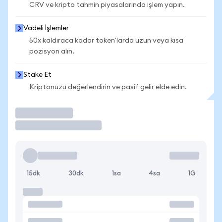
CRV ve kripto tahmin piyasalarında işlem yapın.
Vadeli İşlemler
50x kaldıraca kadar token'larda uzun veya kısa
pozisyon alın.
Stake Et
Kriptonuzu değerlendirin ve pasif gelir elde edin.
İşlem Yap
15dk
30dk
1sa
4sa
1G