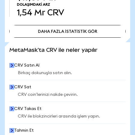
DOLAŞIMDAKI ARZ
1,54 Mr
CRV
DAHA FAZLA İSTATİSTİK GÖR
DAHA FAZLA İSTATİSTİK GÖR
MetaMask'ta CRV ile neler yapılır
CRV Satın Al
Birkaç dokunuşla satın alın.
CRV Sat
CRV coin'lerinizi nakde çevirin.
CRV Takas Et
CRV ile blokzincirleri arasında işlem yapın.
Tahmin Et