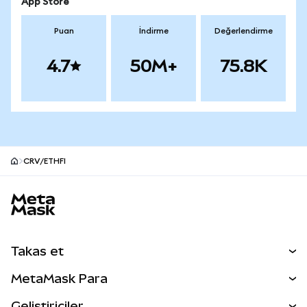
App Store
Puan
İndirme
Değerlendirme
4.7
50M+
75.8K
CRV/ETHFI
MetaMask site alt bilgisi
Takas et
Takas İşlemleri
MetaMask Para
Tahmin Et
YENİ
Kripto Al
Geliştiriciler