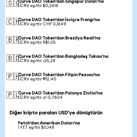
Curve DAO Token'dan Singapur Doları'na
🇸🇬
1 CRV eşittir $0,2618
Curve DAO Token'dan İsviçre Frangı'na
🇨🇭
1 CRV eşittir CHF 0,1649
Curve DAO Token'dan Brezilya Reali'na
🇧🇷
1 CRV eşittir R$1,05
Curve DAO Token'dan Bangladeş Takası'na
🇧🇩
1 CRV eşittir ৳25,28
Curve DAO Token'dan Filipin Pezosu'na
🇵🇭
1 CRV eşittir ₱12,40
Curve DAO Token'dan Polonya Zlotisi'na
🇵🇱
1 CRV eşittir zł 0,7604
Diğer kripto paraları USD'ye dönüştürün
Fetch'dan Amerikan Doları'na
1 FET eşittir $0,148