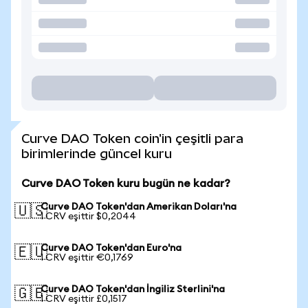
Curve DAO Token coin'in çeşitli para
birimlerinde güncel kuru
Curve DAO Token kuru bugün ne kadar?
Curve DAO Token'dan Amerikan Doları'na
🇺🇸
1 CRV eşittir $0,2044
Curve DAO Token'dan Euro'na
🇪🇺
1 CRV eşittir €0,1769
Curve DAO Token'dan İngiliz Sterlini'na
🇬🇧
1 CRV eşittir £0,1517