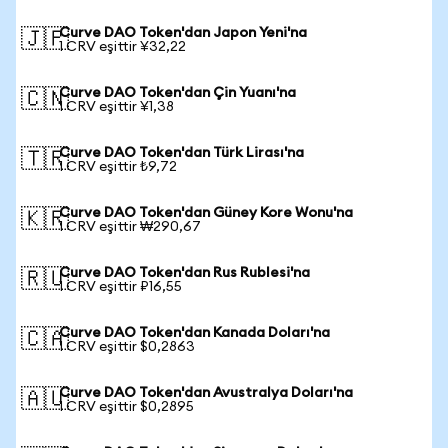
Curve DAO Token'dan Japon Yeni'na
🇯🇵
1 CRV eşittir ¥32,22
Curve DAO Token'dan Çin Yuanı'na
🇨🇳
1 CRV eşittir ¥1,38
Curve DAO Token'dan Türk Lirası'na
🇹🇷
1 CRV eşittir ₺9,72
Curve DAO Token'dan Güney Kore Wonu'na
🇰🇷
1 CRV eşittir ₩290,67
Curve DAO Token'dan Rus Rublesi'na
🇷🇺
1 CRV eşittir ₽16,55
Curve DAO Token'dan Kanada Doları'na
🇨🇦
1 CRV eşittir $0,2863
Curve DAO Token'dan Avustralya Doları'na
🇦🇺
1 CRV eşittir $0,2895