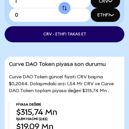
CRV
ETHFI
CRV - ETHFI TAKAS ET
Curve DAO Token piyasa son durumu
Curve DAO Token güncel fiyatı CRV başına
$0,2044. Dolaşımdaki arzı 1,54 Mr CRV ve Curve
DAO Token toplam piyasa değeri $315,74 Mn .
PIYASA DEĞERI
$315,74 Mn
İŞLEM HACMI
(24S)
$19,09 Mn