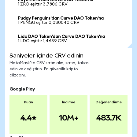
LayerZero'dan Curve DAO Token'na
1 ZRO eşittir 3,7806 CRV
Pudgy Penguins'dan Curve DAO Token'na
1 PENGU eşittir 0,030040 CRV
Lido DAO Token'dan Curve DAO Token'na
1 LDO eşittir 1,4639 CRV
Saniyeler içinde CRV edinin
MetaMask'ta CRV satın alın, satın, takas
edin ve değiştirin. En güvenilir kripto
cüzdanı.
Google Play
Puan
İndirme
Değerlendirme
4.4
10M+
483.7K