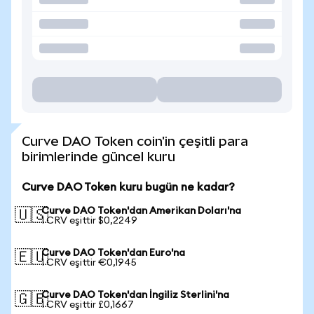
Curve DAO Token coin'in çeşitli para
birimlerinde güncel kuru
Curve DAO Token kuru bugün ne kadar?
Curve DAO Token'dan Amerikan Doları'na
🇺🇸
1 CRV eşittir $0,2249
Curve DAO Token'dan Euro'na
🇪🇺
1 CRV eşittir €0,1945
Curve DAO Token'dan İngiliz Sterlini'na
🇬🇧
1 CRV eşittir £0,1667