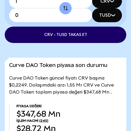
CRV
TUSD
CRV - TUSD TAKAS ET
Curve DAO Token piyasa son durumu
Curve DAO Token güncel fiyatı CRV başına
$0,2249. Dolaşımdaki arzı 1,55 Mr CRV ve Curve
DAO Token toplam piyasa değeri $347,68 Mn .
PIYASA DEĞERI
$347,68 Mn
İŞLEM HACMI
(24S)
$28,72 Mn