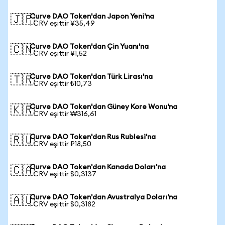
Curve DAO Token'dan Japon Yeni'na
🇯🇵
1 CRV eşittir ¥35,49
Curve DAO Token'dan Çin Yuanı'na
🇨🇳
1 CRV eşittir ¥1,52
Curve DAO Token'dan Türk Lirası'na
🇹🇷
1 CRV eşittir ₺10,73
Curve DAO Token'dan Güney Kore Wonu'na
🇰🇷
1 CRV eşittir ₩316,61
Curve DAO Token'dan Rus Rublesi'na
🇷🇺
1 CRV eşittir ₽18,50
Curve DAO Token'dan Kanada Doları'na
🇨🇦
1 CRV eşittir $0,3137
Curve DAO Token'dan Avustralya Doları'na
🇦🇺
1 CRV eşittir $0,3182