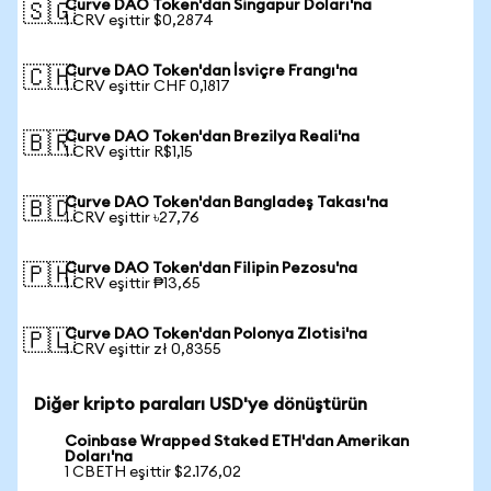
Curve DAO Token'dan Singapur Doları'na
🇸🇬
1 CRV eşittir $0,2874
Curve DAO Token'dan İsviçre Frangı'na
🇨🇭
1 CRV eşittir CHF 0,1817
Curve DAO Token'dan Brezilya Reali'na
🇧🇷
1 CRV eşittir R$1,15
Curve DAO Token'dan Bangladeş Takası'na
🇧🇩
1 CRV eşittir ৳27,76
Curve DAO Token'dan Filipin Pezosu'na
🇵🇭
1 CRV eşittir ₱13,65
Curve DAO Token'dan Polonya Zlotisi'na
🇵🇱
1 CRV eşittir zł 0,8355
Diğer kripto paraları USD'ye dönüştürün
Coinbase Wrapped Staked ETH'dan Amerikan
Doları'na
1 CBETH eşittir $2.176,02