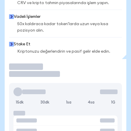
CRV ve kripto tahmin piyasalarında işlem yapın.
Vadeli İşlemler
50x kaldıraca kadar token'larda uzun veya kısa
pozisyon alın.
Stake Et
Kriptonuzu değerlendirin ve pasif gelir elde edin.
İşlem Yap
15dk
30dk
1sa
4sa
1G