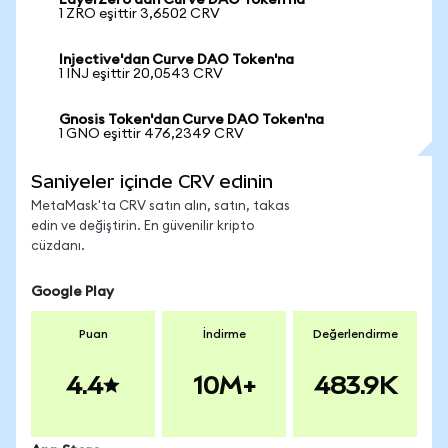
LayerZero'dan Curve DAO Token'na
1 ZRO eşittir 3,6502 CRV
Injective'dan Curve DAO Token'na
1 INJ eşittir 20,0543 CRV
Gnosis Token'dan Curve DAO Token'na
1 GNO eşittir 476,2349 CRV
Saniyeler içinde CRV edinin
MetaMask'ta CRV satın alın, satın, takas
edin ve değiştirin. En güvenilir kripto
cüzdanı.
Google Play
Puan
İndirme
Değerlendirme
4.4
10M+
483.9K