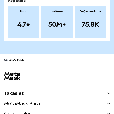
App Store
Puan
İndirme
Değerlendirme
4.7
50M+
75.8K
CRV/TUSD
MetaMask site alt bilgisi
Takas et
Takas İşlemleri
MetaMask Para
Tahmin Et
YENİ
Kripto Al
Geliştiriciler