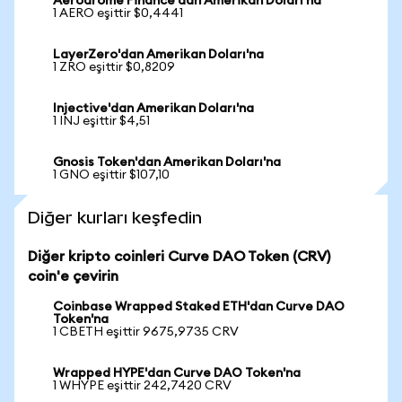
Aerodrome Finance'dan Amerikan Doları'na
1 AERO eşittir $0,4441
LayerZero'dan Amerikan Doları'na
1 ZRO eşittir $0,8209
Injective'dan Amerikan Doları'na
1 INJ eşittir $4,51
Gnosis Token'dan Amerikan Doları'na
1 GNO eşittir $107,10
Diğer kurları keşfedin
Diğer kripto coinleri Curve DAO Token (CRV)
coin'e çevirin
Coinbase Wrapped Staked ETH'dan Curve DAO
Token'na
1 CBETH eşittir 9675,9735 CRV
Wrapped HYPE'dan Curve DAO Token'na
1 WHYPE eşittir 242,7420 CRV