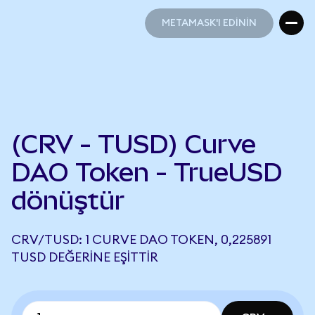
METAMASK'I EDİNİN
METAMASK'I EDİNİN
(CRV - TUSD) Curve
DAO Token - TrueUSD
dönüştür
CRV/TUSD: 1 CURVE DAO TOKEN, 0,225891
TUSD DEĞERINE EŞITTIR