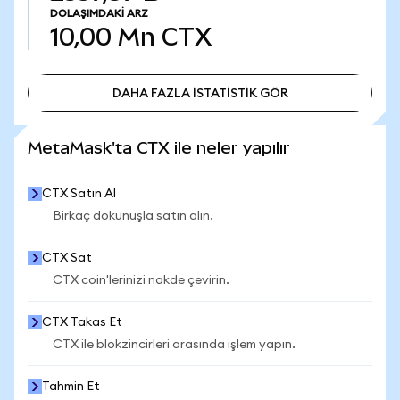
DOLAŞIMDAKI ARZ
10,00 Mn
CTX
DAHA FAZLA İSTATİSTİK GÖR
DAHA FAZLA İSTATİSTİK GÖR
MetaMask'ta CTX ile neler yapılır
CTX Satın Al
Birkaç dokunuşla satın alın.
CTX Sat
CTX coin'lerinizi nakde çevirin.
CTX Takas Et
CTX ile blokzincirleri arasında işlem yapın.
Tahmin Et