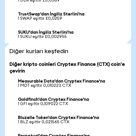
1 DDX eşittir £0,0369
TrustSwap'dan İngiliz Sterlini'na
1 SWAP eşittir £0,0259
SUKU'dan İngiliz Sterlini'na
1 SUKU eşittir £0,002955
Diğer kurları keşfedin
Diğer kripto coinleri Cryptex Finance (CTX) coin'e
çevirin
Measurable Data'dan Cryptex Finance'na
1 MDT eşittir 0,010223 CTX
Goldfinch'dan Cryptex Finance'na
1 GFI eşittir 0,109022 CTX
Bluzelle Token'dan Cryptex Finance'na
1 BLZ eşittir 0,021565 CTX