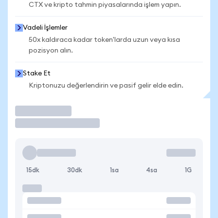
CTX ve kripto tahmin piyasalarında işlem yapın.
Vadeli İşlemler
50x kaldıraca kadar token'larda uzun veya kısa
pozisyon alın.
Stake Et
Kriptonuzu değerlendirin ve pasif gelir elde edin.
İşlem Yap
15dk
30dk
1sa
4sa
1G