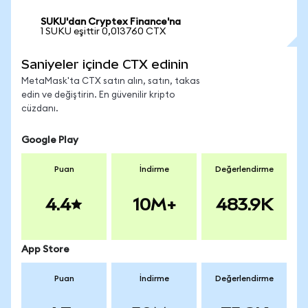
SUKU'dan Cryptex Finance'na
1 SUKU eşittir 0,013760 CTX
Saniyeler içinde CTX edinin
MetaMask'ta CTX satın alın, satın, takas
edin ve değiştirin. En güvenilir kripto
cüzdanı.
Google Play
Puan
İndirme
Değerlendirme
4.4
10M+
483.9K
App Store
Puan
İndirme
Değerlendirme