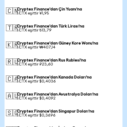
Cryptex Finance'dan Çin Yuanı'na
🇨🇳
1 CTX eşittir ¥1,95
Cryptex Finance'dan Türk Lirası'na
🇹🇷
1 CTX eşittir ₺13,79
Cryptex Finance'dan Güney Kore Wonu'na
🇰🇷
1 CTX eşittir ₩407,14
Cryptex Finance'dan Rus Rublesi'na
🇷🇺
1 CTX eşittir ₽23,60
Cryptex Finance'dan Kanada Doları'na
🇨🇦
1 CTX eşittir $0,4036
Cryptex Finance'dan Avustralya Doları'na
🇦🇺
1 CTX eşittir $0,4092
Cryptex Finance'dan Singapur Doları'na
🇸🇬
1 CTX eşittir $0,3696