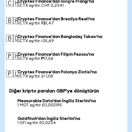
Cryptex Finance'dan İsviçre Frangı'na
🇨🇭
1 CTX eşittir CHF 0,2341
Cryptex Finance'dan Brezilya Reali'na
🇧🇷
1 CTX eşittir R$1,47
Cryptex Finance'dan Bangladeş Takası'na
🇧🇩
1 CTX eşittir ৳35,69
Cryptex Finance'dan Filipin Pezosu'na
🇵🇭
1 CTX eşittir ₱17,56
Cryptex Finance'dan Polonya Zlotisi'na
🇵🇱
1 CTX eşittir zł 1,08
Diğer kripto paraları GBP'ye dönüştürün
Measurable Data'dan İngiliz Sterlini'na
1 MDT eşittir £0,002195
Goldfinch'dan İngiliz Sterlini'na
1 GFI eşittir £0,0234