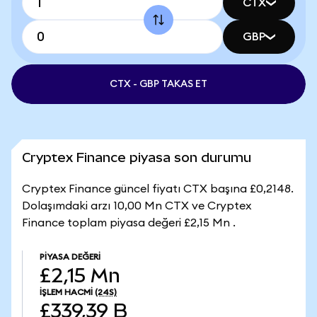
CTX
GBP
CTX - GBP TAKAS ET
Cryptex Finance piyasa son durumu
Cryptex Finance güncel fiyatı CTX başına £0,2148.
Dolaşımdaki arzı 10,00 Mn CTX ve Cryptex
Finance toplam piyasa değeri £2,15 Mn .
PIYASA DEĞERI
£2,15 Mn
İŞLEM HACMI
(24S)
£339,39 B