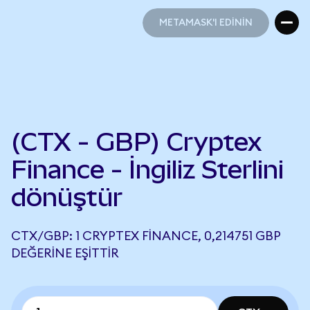
METAMASK'I EDİNİN
METAMASK'I EDİNİN
(CTX - GBP) Cryptex
Finance - İngiliz Sterlini
dönüştür
CTX/GBP: 1 CRYPTEX FINANCE, 0,214751 GBP
DEĞERINE EŞITTIR