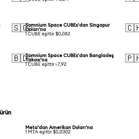
a
Somnium Space CUBEs'dan Singapur
🇸🇬
🇨
Doları'na
1 CUBE eşittir $0,082
Somnium Space CUBEs'dan Bangladeş
🇧🇩
🇵
Takası'na
1 CUBE eşittir ৳7,92
ürün
Meta'dan Amerikan Doları'na
1 MTA eşittir $0,0302