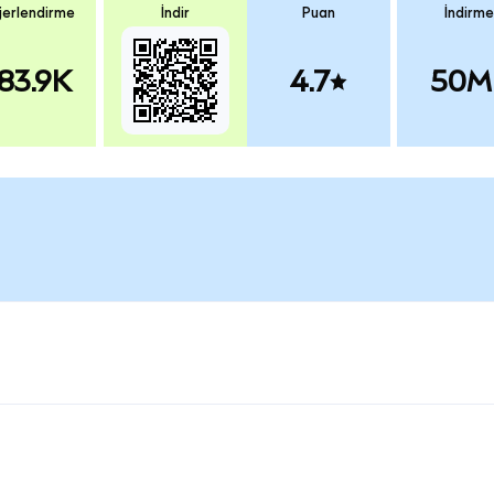
erlendirme
İndir
Puan
İndirme
83.9K
4.7
50M