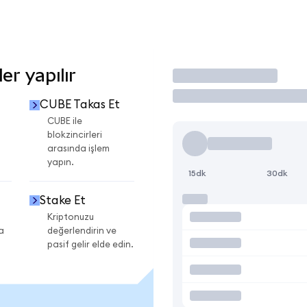
r yapılır
İşlem Yap
CUBE Takas Et
CUBE ile
blokzincirleri
arasında işlem
yapın.
15dk
30dk
Stake Et
Kriptonuzu
a
değerlendirin ve
pasif gelir elde edin.