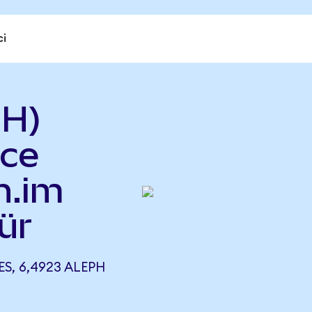
ci
PH)
ce
h.im
ür
S, 6,4923 ALEPH