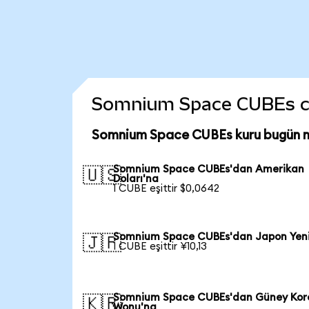
Somnium Space CUBEs coin
Somnium Space CUBEs kuru bugün n
Somnium Space CUBEs'dan Amerikan
🇺🇸
Doları'na
1 CUBE eşittir $0,0642
Somnium Space CUBEs'dan Japon Yen
🇯🇵
1 CUBE eşittir ¥10,13
Somnium Space CUBEs'dan Güney Kor
🇰🇷
Wonu'na