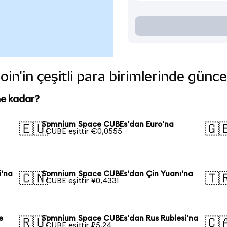
'in çeşitli para birimlerinde günce
e kadar?
Somnium Space CUBEs'dan Euro'na
🇪🇺
🇬
1 CUBE eşittir €0,0555
i'na
Somnium Space CUBEs'dan Çin Yuanı'na
🇨🇳
🇹
1 CUBE eşittir ¥0,4331
e
Somnium Space CUBEs'dan Rus Rublesi'na
🇷🇺
🇨
1 CUBE eşittir ₽5,24