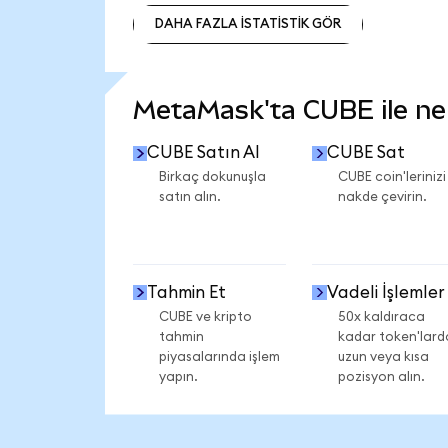
DAHA FAZLA İSTATİSTİK GÖR
DAHA FAZLA İSTATİSTİK GÖR
MetaMask'ta CUBE ile nele
CUBE Satın Al
CUBE Sat
Birkaç dokunuşla
CUBE coin'lerinizi
satın alın.
nakde çevirin.
Tahmin Et
Vadeli İşlemler
CUBE ve kripto
50x kaldıraca
tahmin
kadar token'lard
piyasalarında işlem
uzun veya kısa
yapın.
pozisyon alın.