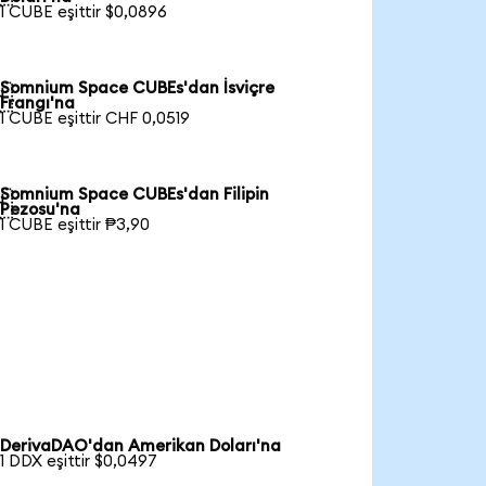
1 CUBE eşittir $0,0896
Somnium Space CUBEs'dan İsviçre

Frangı'na
1 CUBE eşittir CHF 0,0519
Somnium Space CUBEs'dan Filipin

Pezosu'na
1 CUBE eşittir ₱3,90
DerivaDAO'dan Amerikan Doları'na
1 DDX eşittir $0,0497