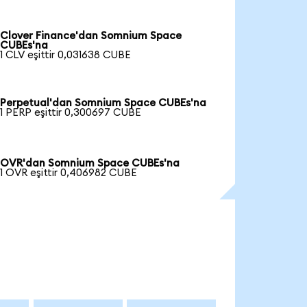
Clover Finance'dan Somnium Space
CUBEs'na
1 CLV eşittir 0,031638 CUBE
Perpetual'dan Somnium Space CUBEs'na
1 PERP eşittir 0,300697 CUBE
OVR'dan Somnium Space CUBEs'na
1 OVR eşittir 0,406982 CUBE