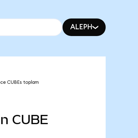
ALEPH
pace CUBEs toplam
Mn
CUBE