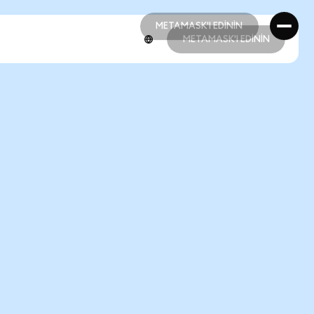
METAMASK'I EDİNİN
METAMASK'I EDİNİN
METAMASK'I EDİNİN
METAMASK'I EDİNİN