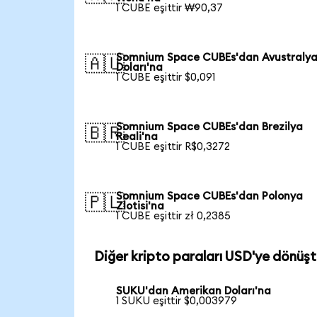
1 CUBE eşittir ₩90,37
Somnium Space CUBEs'dan Avustraly
🇦🇺
Doları'na
1 CUBE eşittir $0,091
Somnium Space CUBEs'dan Brezilya
🇧🇷
Reali'na
1 CUBE eşittir R$0,3272
Somnium Space CUBEs'dan Polonya
🇵🇱
Zlotisi'na
1 CUBE eşittir zł 0,2385
Diğer kripto paraları USD'ye dönüşt
SUKU'dan Amerikan Doları'na
1 SUKU eşittir $0,003979