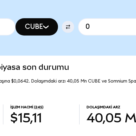
CUBE
iyasa son durumu
aşına $0,0642. Dolaşımdaki arzı 40,05 Mn CUBE ve Somnium S
İŞLEM HACMI
(24S)
DOLAŞIMDAKI ARZ
$15,11
40,05 