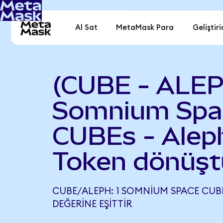
Al Sat
MetaMask Para
Geliştiri
(CUBE - ALE
Somnium Spa
CUBEs - Alep
Token dönüşt
CUBE/ALEPH: 1 SOMNIUM SPACE CUBE
DEĞERINE EŞITTIR