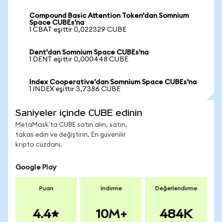
Compound Basic Attention Token'dan Somnium
Space CUBEs'na
1 CBAT eşittir 0,022329 CUBE
Dent'dan Somnium Space CUBEs'na
1 DENT eşittir 0,000448 CUBE
Index Cooperative'dan Somnium Space CUBEs'na
1 INDEX eşittir 3,7386 CUBE
Saniyeler içinde CUBE edinin
MetaMask'ta CUBE satın alın, satın,
takas edin ve değiştirin. En güvenilir
kripto cüzdanı.
Google Play
Puan
İndirme
Değerlendirme
4.4
10M+
484K