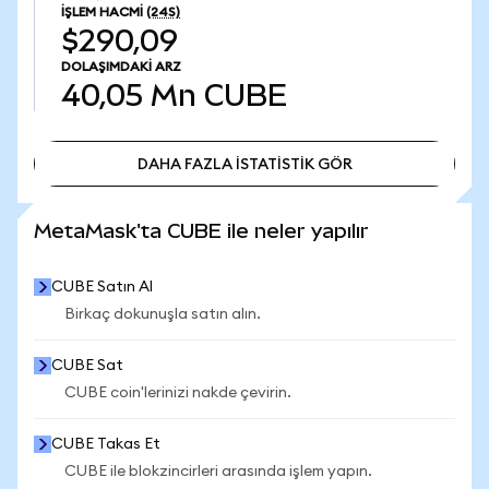
İŞLEM HACMI
(24S)
$290,09
DOLAŞIMDAKI ARZ
40,05 Mn
CUBE
DAHA FAZLA İSTATİSTİK GÖR
DAHA FAZLA İSTATİSTİK GÖR
MetaMask'ta CUBE ile neler yapılır
CUBE Satın Al
Birkaç dokunuşla satın alın.
CUBE Sat
CUBE coin'lerinizi nakde çevirin.
CUBE Takas Et
CUBE ile blokzincirleri arasında işlem yapın.