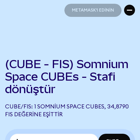
METAMASK'I EDİNİN
METAMASK'I EDİNİN
(CUBE - FIS) Somnium
Space CUBEs - Stafi
dönüştür
CUBE/FIS: 1 SOMNIUM SPACE CUBES, 34,8790
FIS DEĞERINE EŞITTIR