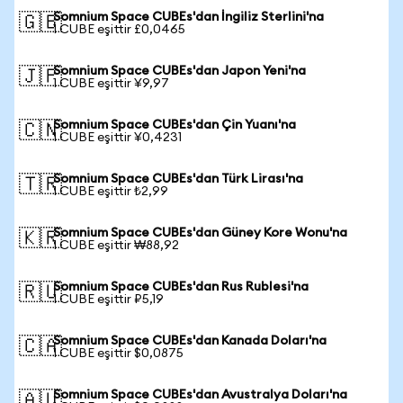
Somnium Space CUBEs'dan İngiliz Sterlini'na
🇬🇧
1 CUBE eşittir £0,0465
Somnium Space CUBEs'dan Japon Yeni'na
🇯🇵
1 CUBE eşittir ¥9,97
Somnium Space CUBEs'dan Çin Yuanı'na
🇨🇳
1 CUBE eşittir ¥0,4231
Somnium Space CUBEs'dan Türk Lirası'na
🇹🇷
1 CUBE eşittir ₺2,99
Somnium Space CUBEs'dan Güney Kore Wonu'na
🇰🇷
1 CUBE eşittir ₩88,92
Somnium Space CUBEs'dan Rus Rublesi'na
🇷🇺
1 CUBE eşittir ₽5,19
Somnium Space CUBEs'dan Kanada Doları'na
🇨🇦
1 CUBE eşittir $0,0875
Somnium Space CUBEs'dan Avustralya Doları'na
🇦🇺