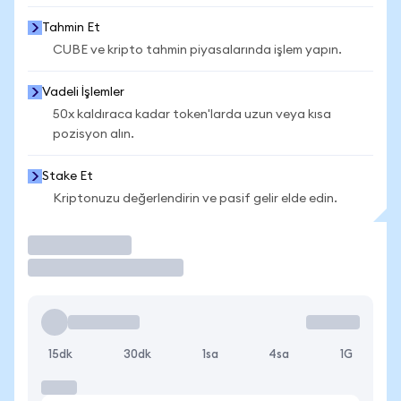
Tahmin Et
CUBE ve kripto tahmin piyasalarında işlem yapın.
Vadeli İşlemler
50x kaldıraca kadar token'larda uzun veya kısa
pozisyon alın.
Stake Et
Kriptonuzu değerlendirin ve pasif gelir elde edin.
İşlem Yap
15dk
30dk
1sa
4sa
1G