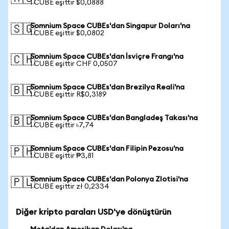
1 CUBE eşittir $0,0888
Somnium Space CUBEs'dan Singapur Doları'na
🇸🇬
1 CUBE eşittir $0,0802
Somnium Space CUBEs'dan İsviçre Frangı'na
🇨🇭
1 CUBE eşittir CHF 0,0507
Somnium Space CUBEs'dan Brezilya Reali'na
🇧🇷
1 CUBE eşittir R$0,3189
Somnium Space CUBEs'dan Bangladeş Takası'na
🇧🇩
1 CUBE eşittir ৳7,74
Somnium Space CUBEs'dan Filipin Pezosu'na
🇵🇭
1 CUBE eşittir ₱3,81
Somnium Space CUBEs'dan Polonya Zlotisi'na
🇵🇱
1 CUBE eşittir zł 0,2334
Diğer kripto paraları USD'ye dönüştürün