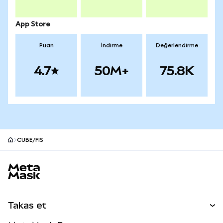
App Store
Puan
İndirme
Değerlendirme
4.7
50M+
75.8K
CUBE/FIS
MetaMask site alt bilgisi
Takas et
Takas İşlemleri