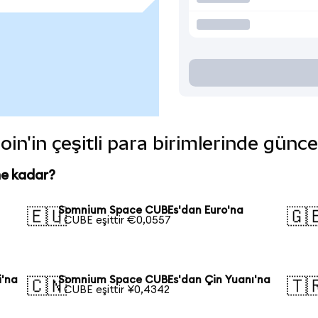
'in çeşitli para birimlerinde günce
e kadar?
Somnium Space CUBEs'dan Euro'na
🇪🇺
🇬
1 CUBE eşittir €0,0557
i'na
Somnium Space CUBEs'dan Çin Yuanı'na
🇨🇳
🇹
1 CUBE eşittir ¥0,4342