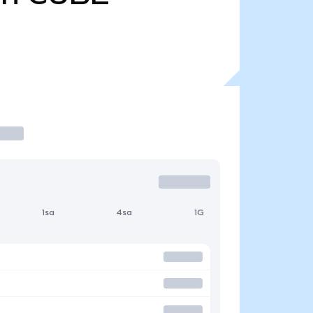
1sa
4sa
1G