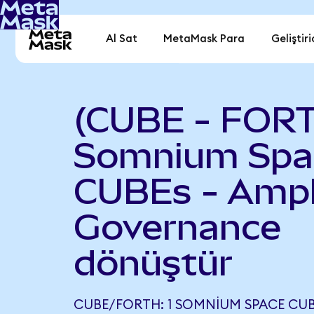
Al Sat
MetaMask Para
Geliştiri
(CUBE - FOR
Somnium Spa
CUBEs - Ampl
Governance
dönüştür
CUBE/FORTH: 1 SOMNIUM SPACE CUBE