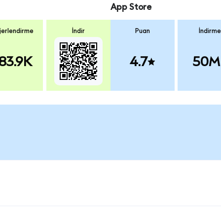
App Store
erlendirme
İndir
Puan
İndirme
83.9K
4.7
50M