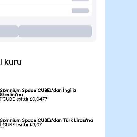
l kuru
Somnium Space CUBEs'dan İngiliz

Sterlini'na
1 CUBE eşittir £0,0477
Somnium Space CUBEs'dan Türk Lirası'na

1 CUBE eşittir ₺3,07