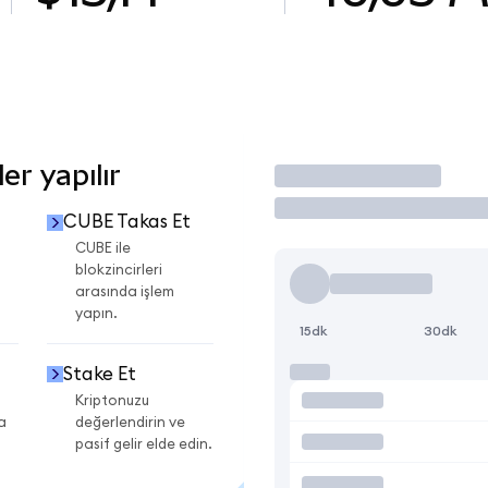
r yapılır
İşlem Yap
CUBE Takas Et
CUBE ile
blokzincirleri
arasında işlem
yapın.
15dk
30dk
Stake Et
Kriptonuzu
a
değerlendirin ve
pasif gelir elde edin.