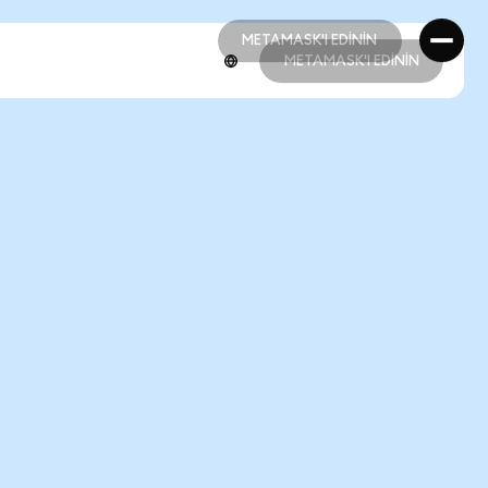
METAMASK'I EDİNİN
METAMASK'I EDİNİN
METAMASK'I EDİNİN
METAMASK'I EDİNİN