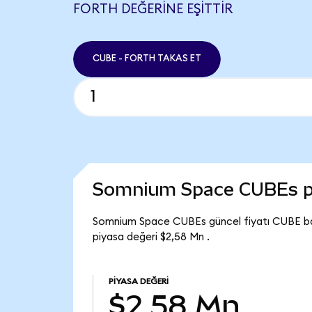
FORTH DEĞERINE EŞITTIR
CUBE - FORTH TAKAS ET
Somnium Space CUBEs p
Somnium Space CUBEs güncel fiyatı CUBE b
piyasa değeri $2,58 Mn .
PIYASA DEĞERI
$2,58 Mn