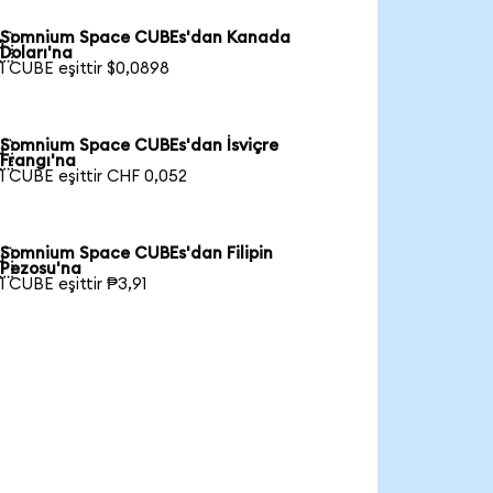
Somnium Space CUBEs'dan Kanada

Doları'na
1 CUBE eşittir $0,0898
Somnium Space CUBEs'dan İsviçre

Frangı'na
1 CUBE eşittir CHF 0,052
Somnium Space CUBEs'dan Filipin

Pezosu'na
1 CUBE eşittir ₱3,91