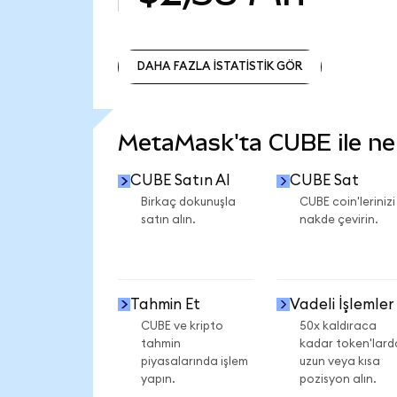
DAHA FAZLA İSTATİSTİK GÖR
DAHA FAZLA İSTATİSTİK GÖR
MetaMask'ta CUBE ile nele
CUBE Satın Al
CUBE Sat
Birkaç dokunuşla
CUBE coin'lerinizi
satın alın.
nakde çevirin.
Tahmin Et
Vadeli İşlemler
CUBE ve kripto
50x kaldıraca
tahmin
kadar token'lard
piyasalarında işlem
uzun veya kısa
yapın.
pozisyon alın.