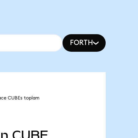
FORTH
pace CUBEs toplam
Mn
CUBE