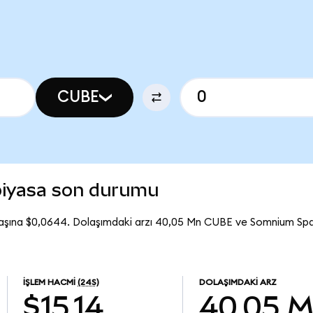
CUBE
iyasa son durumu
aşına $0,0644. Dolaşımdaki arzı 40,05 Mn CUBE ve Somnium S
İŞLEM HACMI
(24S)
DOLAŞIMDAKI ARZ
$15,14
40,05 