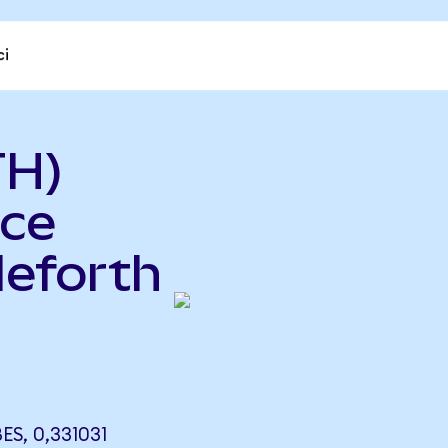
ci
TH)
ce
eforth
S, 0,331031