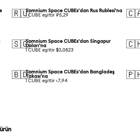
e
Somnium Space CUBEs'dan Rus Rublesi'na
🇷🇺
🇨
1 CUBE eşittir ₽5,29
a
Somnium Space CUBEs'dan Singapur
🇸🇬
🇨
Doları'na
1 CUBE eşittir $0,0823
Somnium Space CUBEs'dan Bangladeş
🇧🇩
🇵
Takası'na
1 CUBE eşittir ৳7,94
ürün