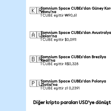
Somnium Space CUBEs'dan Güney Kor
🇰🇷
Wonu'na
1 CUBE eşittir ₩90,61
Somnium Space CUBEs'dan Avustraly
🇦🇺
Doları'na
1 CUBE eşittir $0,0911
Somnium Space CUBEs'dan Brezilya
🇧🇷
Reali'na
1 CUBE eşittir R$0,328
Somnium Space CUBEs'dan Polonya
🇵🇱
Zlotisi'na
1 CUBE eşittir zł 0,2391
Diğer kripto paraları USD'ye dönüşt