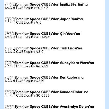
Somnium Space CUBEs'dan İngiliz Sterlini'na
🇬🇧
1 CUBE eşittir £0,047
Somnium Space CUBEs'dan Japon Yeni'na
🇯🇵
1 CUBE eşittir ¥10
Somnium Space CUBEs'dan Çin Yuanı'na
🇨🇳
1 CUBE eşittir ¥0,4262
Somnium Space CUBEs'dan Türk Lirası'na
🇹🇷
1 CUBE eşittir ₺3,01
Somnium Space CUBEs'dan Güney Kore Wonu'na
🇰🇷
1 CUBE eşittir ₩89,52
Somnium Space CUBEs'dan Rus Rublesi'na
🇷🇺
1 CUBE eşittir ₽5,19
Somnium Space CUBEs'dan Kanada Doları'na
🇨🇦
1 CUBE eşittir $0,0886
Somnium Space CUBEs'dan Avustralya Doları'na
🇦🇺