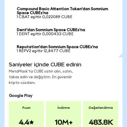
Compound Basic Attention Token'dan Somnium
Space CUBEs'na
1 CBAT eşittir 0,022089 CUBE
Dent'dan Somnium Space CUBEs'na
1 DENT eşittir 0,000433 CUBE
Reputation'dan Somnium Space CUBEs'na
1 REPV2 eşittir 12,8477 CUBE
Saniyeler içinde CUBE edinin
MetaMask'ta CUBE satın alın, satın,
takas edin ve değiştirin. En güvenilir
kripto cüzdanı.
Google Play
Puan
İndirme
Değerlendirme
4.4
10M+
483.8K