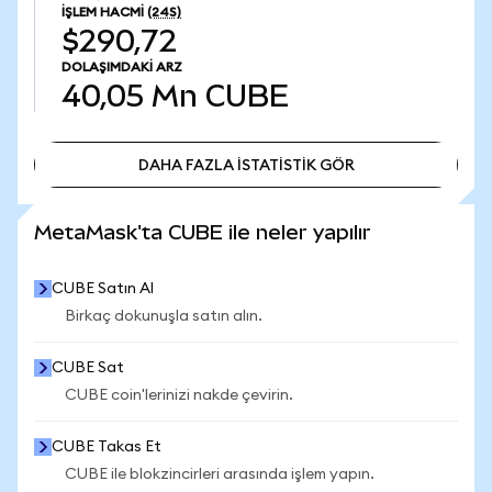
İŞLEM HACMI
(24S)
$290,72
DOLAŞIMDAKI ARZ
40,05 Mn
CUBE
DAHA FAZLA İSTATİSTİK GÖR
DAHA FAZLA İSTATİSTİK GÖR
MetaMask'ta CUBE ile neler yapılır
CUBE Satın Al
Birkaç dokunuşla satın alın.
CUBE Sat
CUBE coin'lerinizi nakde çevirin.
CUBE Takas Et
CUBE ile blokzincirleri arasında işlem yapın.