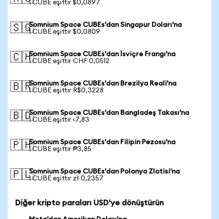
1 CUBE eşittir $0,0897
Somnium Space CUBEs'dan Singapur Doları'na
🇸🇬
1 CUBE eşittir $0,0809
Somnium Space CUBEs'dan İsviçre Frangı'na
🇨🇭
1 CUBE eşittir CHF 0,0512
Somnium Space CUBEs'dan Brezilya Reali'na
🇧🇷
1 CUBE eşittir R$0,3228
Somnium Space CUBEs'dan Bangladeş Takası'na
🇧🇩
1 CUBE eşittir ৳7,83
Somnium Space CUBEs'dan Filipin Pezosu'na
🇵🇭
1 CUBE eşittir ₱3,85
Somnium Space CUBEs'dan Polonya Zlotisi'na
🇵🇱
1 CUBE eşittir zł 0,2357
Diğer kripto paraları USD'ye dönüştürün