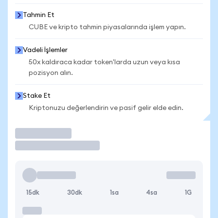
Tahmin Et
CUBE ve kripto tahmin piyasalarında işlem yapın.
Vadeli İşlemler
50x kaldıraca kadar token'larda uzun veya kısa
pozisyon alın.
Stake Et
Kriptonuzu değerlendirin ve pasif gelir elde edin.
İşlem Yap
15dk
30dk
1sa
4sa
1G