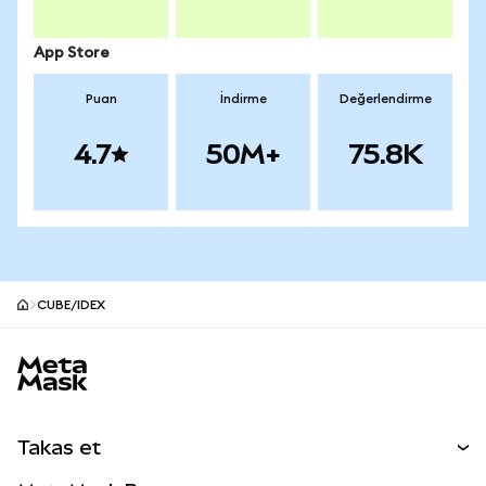
App Store
Puan
İndirme
Değerlendirme
4.7
50M+
75.8K
CUBE/IDEX
MetaMask site alt bilgisi
Takas et
Takas İşlemleri