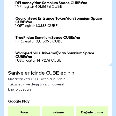
DFI money'dan Somnium Space CUBEs'na
1 YFII eşittir 401,8696 CUBE
Guaranteed Entrance Token'dan Somnium Space
CUBEs'na
1 GET eşittir 1,0883 CUBE
TrueFi'dan Somnium Space CUBEs'na
1 TRU eşittir 0,013095 CUBE
Wrapped SUI (Universal)'dan Somnium Space
CUBEs'na
1 USUI eşittir 14,9276 CUBE
Saniyeler içinde CUBE edinin
MetaMask'ta CUBE satın alın, satın,
takas edin ve değiştirin. En güvenilir
kripto cüzdanı.
Google Play
Puan
İndirme
Değerlendirme