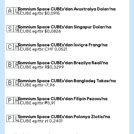
Somnium Space CUBEs'dan Avustralya Doları'na
🇦🇺
1 CUBE eşittir $0,0915
Somnium Space CUBEs'dan Singapur Doları'na
🇸🇬
1 CUBE eşittir $0,0826
Somnium Space CUBEs'dan İsviçre Frangı'na
🇨🇭
1 CUBE eşittir CHF 0,0521
Somnium Space CUBEs'dan Brezilya Reali'na
🇧🇷
1 CUBE eşittir R$0,3299
Somnium Space CUBEs'dan Bangladeş Takası'na
🇧🇩
1 CUBE eşittir ৳7,96
Somnium Space CUBEs'dan Filipin Pezosu'na
🇵🇭
1 CUBE eşittir ₱3,91
Somnium Space CUBEs'dan Polonya Zlotisi'na
🇵🇱
1 CUBE eşittir zł 0,2401