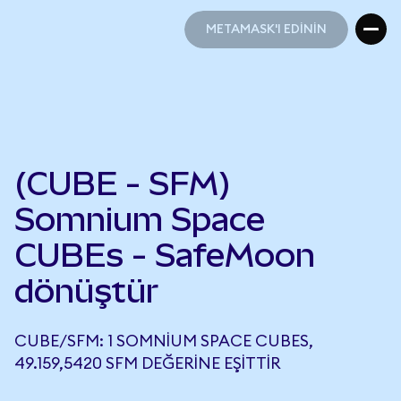
METAMASK'I EDİNİN
METAMASK'I EDİNİN
(CUBE - SFM)
Somnium Space
CUBEs - SafeMoon
dönüştür
CUBE/SFM: 1 SOMNIUM SPACE CUBES,
49.159,5420 SFM DEĞERINE EŞITTIR