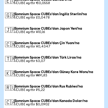
🇪🇺
1 CUBE eşittir €0,0558
Somnium Space CUBEs'dan İngiliz Sterlini'na
🇬🇧
1 CUBE eşittir £0,0478
Somnium Space CUBEs'dan Japon Yeni'na
🇯🇵
1 CUBE eşittir ¥10,16
Somnium Space CUBEs'dan Çin Yuanı'na
🇨🇳
1 CUBE eşittir ¥0,4347
Somnium Space CUBEs'dan Türk Lirası'na
🇹🇷
1 CUBE eşittir ₺3,07
Somnium Space CUBEs'dan Güney Kore Wonu'na
🇰🇷
1 CUBE eşittir ₩91,83
Somnium Space CUBEs'dan Rus Rublesi'na
🇷🇺
1 CUBE eşittir ₽5,22
Somnium Space CUBEs'dan Kanada Doları'na
🇨🇦
1 CUBE eşittir $0,0902