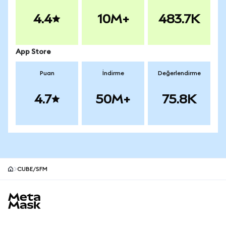
4.4
10M+
483.7K
App Store
Puan
İndirme
Değerlendirme
4.7
50M+
75.8K
CUBE/SFM
MetaMask site alt bilgisi