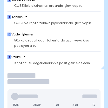
CUBE ile blokzincirleri arasında işlem yapın.
Tahmin Et
CUBE ve kripto tahmin piyasalarında işlem yapın.
Vadeli İşlemler
50x kaldıraca kadar token'larda uzun veya kısa
pozisyon alın.
Stake Et
Kriptonuzu değerlendirin ve pasif gelir elde edin.
İşlem Yap
15dk
30dk
1sa
4sa
1G