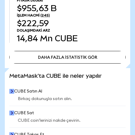
PIYASA DEĞERI
$955,63 B
İŞLEM HACMI
(24S)
$222,59
DOLAŞIMDAKI ARZ
14,84 Mn
CUBE
DAHA FAZLA İSTATİSTİK GÖR
DAHA FAZLA İSTATİSTİK GÖR
MetaMask'ta CUBE ile neler yapılır
CUBE Satın Al
Birkaç dokunuşla satın alın.
CUBE Sat
CUBE coin'lerinizi nakde çevirin.
CUBE Takas Et