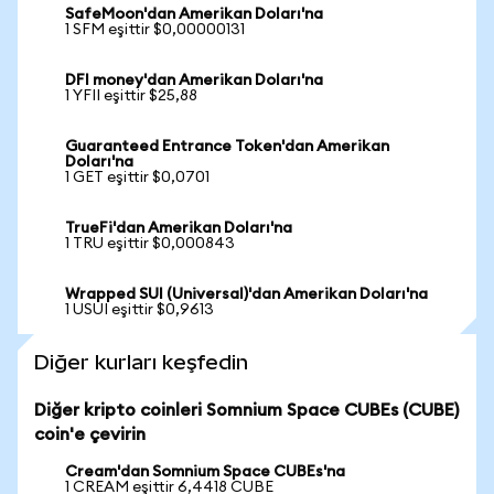
SafeMoon'dan Amerikan Doları'na
1 SFM eşittir $0,00000131
DFI money'dan Amerikan Doları'na
1 YFII eşittir $25,88
Guaranteed Entrance Token'dan Amerikan
Doları'na
1 GET eşittir $0,0701
TrueFi'dan Amerikan Doları'na
1 TRU eşittir $0,000843
Wrapped SUI (Universal)'dan Amerikan Doları'na
1 USUI eşittir $0,9613
Diğer kurları keşfedin
Diğer kripto coinleri Somnium Space CUBEs (CUBE)
coin'e çevirin
Cream'dan Somnium Space CUBEs'na
1 CREAM eşittir 6,4418 CUBE