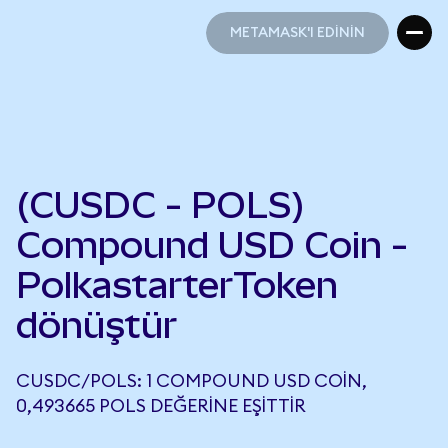
METAMASK'I EDİNİN
METAMASK'I EDİNİN
(CUSDC - POLS)
Compound USD Coin -
PolkastarterToken
dönüştür
CUSDC/POLS: 1 COMPOUND USD COIN,
0,493665 POLS DEĞERINE EŞITTIR