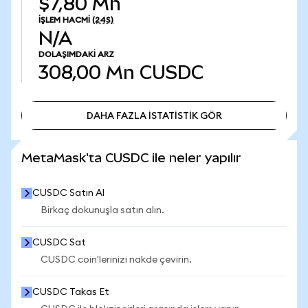
$7,80 Mn
İŞLEM HACMI
(24S)
N/A
DOLAŞIMDAKI ARZ
308,00 Mn
CUSDC
DAHA FAZLA İSTATİSTİK GÖR
DAHA FAZLA İSTATİSTİK GÖR
MetaMask'ta CUSDC ile neler yapılır
CUSDC Satın Al
Birkaç dokunuşla satın alın.
CUSDC Sat
CUSDC coin'lerinizi nakde çevirin.
CUSDC Takas Et