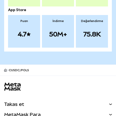
App Store
Puan
İndirme
Değerlendirme
4.7
50M+
75.8K
CUSDC/POLS
MetaMask site alt bilgisi
Takas et
Takas İşlemleri
MetaMask Para