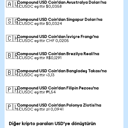
Compound USD Coin'dan Avustralya Doları'na
🇦🇺
1 CUSDC eşittir $0,0358
Compound USD Coin'dan Singapur Doları'na
🇸🇬
1 CUSDC eşittir $0,0324
Compound USD Coin'dan İsviçre Frangı'na
🇨🇭
1 CUSDC eşittir CHF 0,0205
Compound USD Coin'dan Brezilya Reali'na
🇧🇷
1 CUSDC eşittir R$0,1291
Compound USD Coin'dan Bangladeş Takası'na
🇧🇩
1 CUSDC eşittir ৳3,13
Compound USD Coin'dan Filipin Pezosu'na
🇵🇭
1 CUSDC eşittir ₱1,54
Compound USD Coin'dan Polonya Zlotisi'na
🇵🇱
1 CUSDC eşittir zł 0,0941
Diğer kripto paraları USD'ye dönüştürün