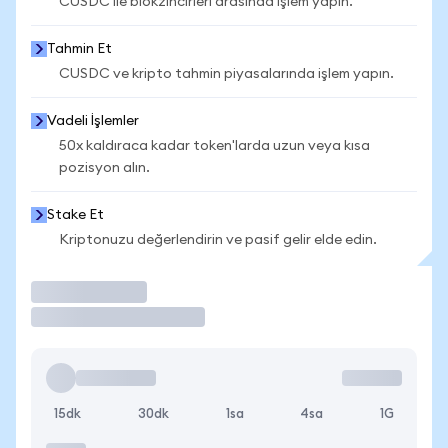
CUSDC ile blokzincirleri arasında işlem yapın.
Tahmin Et
CUSDC ve kripto tahmin piyasalarında işlem yapın.
Vadeli İşlemler
50x kaldıraca kadar token'larda uzun veya kısa
pozisyon alın.
Stake Et
Kriptonuzu değerlendirin ve pasif gelir elde edin.
İşlem Yap
15dk
30dk
1sa
4sa
1G