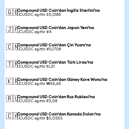
Compound USD Coin'dan İngiliz Sterlini'na
🇬🇧
1 CUSDC eşittir £0,0188
Compound USD Coin'dan Japon Yeni'na
🇯🇵
1 CUSDC eşittir ¥4
Compound USD Coin'dan Çin Yuanı'na
🇨🇳
1 CUSDC eşittir ¥0,1708
Compound USD Coin'dan Türk Lirası'na
🇹🇷
1 CUSDC eşittir ₺1,21
Compound USD Coin'dan Güney Kore Wonu'na
🇰🇷
1 CUSDC eşittir ₩35,65
Compound USD Coin'dan Rus Rublesi'na
🇷🇺
1 CUSDC eşittir ₽2,08
Compound USD Coin'dan Kanada Doları'na
🇨🇦
1 CUSDC eşittir $0,0353