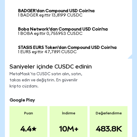
BADGER'dan Compound USD Coin'na
1 BADGER eşittir 13,8199 CUSDC
Boba Network'dan Compound USD Coin'na
1 BOBA eşittir 0,755953 CUSDC
STASIS EURS Token'dan Compound USD Coin'na
1 EURS eşittir 47,7891 CUSDC
Saniyeler içinde CUSDC edinin
MetaMask'ta CUSDC satın alın, satın,
takas edin ve değiştirin. En güvenilir
kripto cüzdanı.
Google Play
Puan
İndirme
Değerlendirme
4.4
10M+
483.8K