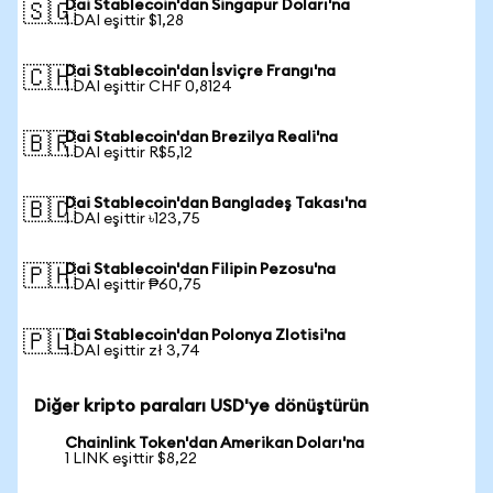
Dai Stablecoin'dan Singapur Doları'na
🇸🇬
1 DAI eşittir $1,28
Dai Stablecoin'dan İsviçre Frangı'na
🇨🇭
1 DAI eşittir CHF 0,8124
Dai Stablecoin'dan Brezilya Reali'na
🇧🇷
1 DAI eşittir R$5,12
Dai Stablecoin'dan Bangladeş Takası'na
🇧🇩
1 DAI eşittir ৳123,75
Dai Stablecoin'dan Filipin Pezosu'na
🇵🇭
1 DAI eşittir ₱60,75
Dai Stablecoin'dan Polonya Zlotisi'na
🇵🇱
1 DAI eşittir zł 3,74
Diğer kripto paraları USD'ye dönüştürün
Chainlink Token'dan Amerikan Doları'na
1 LINK eşittir $8,22