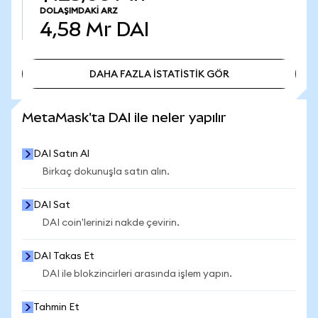
DOLAŞIMDAKI ARZ
4,58 Mr
DAI
DAHA FAZLA İSTATİSTİK GÖR
DAHA FAZLA İSTATİSTİK GÖR
MetaMask'ta DAI ile neler yapılır
DAI Satın Al
Birkaç dokunuşla satın alın.
DAI Sat
DAI coin'lerinizi nakde çevirin.
DAI Takas Et
DAI ile blokzincirleri arasında işlem yapın.
Tahmin Et