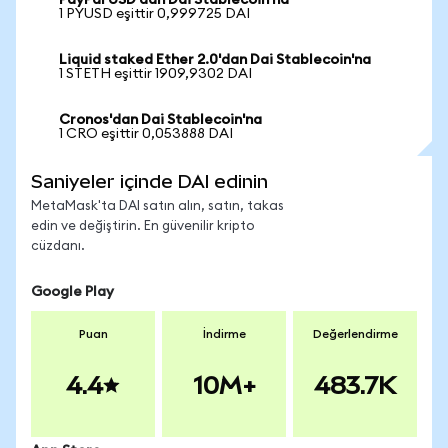
PayPal USD'dan Dai Stablecoin'na
1 PYUSD eşittir 0,999725 DAI
Liquid staked Ether 2.0'dan Dai Stablecoin'na
1 STETH eşittir 1909,9302 DAI
Cronos'dan Dai Stablecoin'na
1 CRO eşittir 0,053888 DAI
Saniyeler içinde DAI edinin
MetaMask'ta DAI satın alın, satın, takas
edin ve değiştirin. En güvenilir kripto
cüzdanı.
Google Play
Puan
İndirme
Değerlendirme
4.4
10M+
483.7K