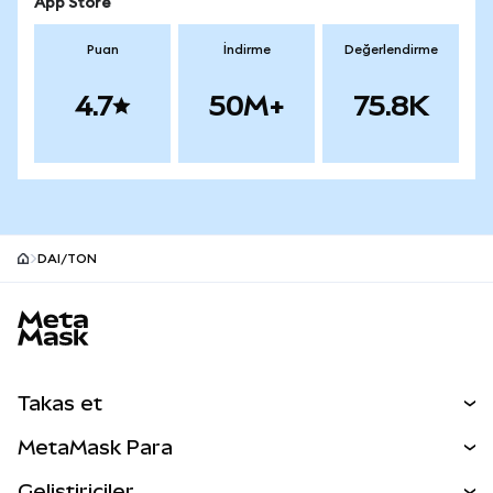
App Store
Puan
İndirme
Değerlendirme
4.7
50M+
75.8K
DAI/TON
MetaMask site alt bilgisi
Takas et
Takas İşlemleri
MetaMask Para
Tahmin Et
YENİ
Kripto Al
Geliştiriciler