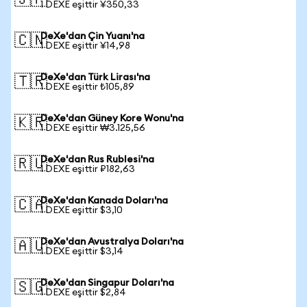
🇯🇵
1 DEXE eşittir ¥350,33
DeXe'dan Çin Yuanı'na
🇨🇳
1 DEXE eşittir ¥14,98
DeXe'dan Türk Lirası'na
🇹🇷
1 DEXE eşittir ₺105,89
DeXe'dan Güney Kore Wonu'na
🇰🇷
1 DEXE eşittir ₩3.125,56
DeXe'dan Rus Rublesi'na
🇷🇺
1 DEXE eşittir ₽182,63
DeXe'dan Kanada Doları'na
🇨🇦
1 DEXE eşittir $3,10
DeXe'dan Avustralya Doları'na
🇦🇺
1 DEXE eşittir $3,14
DeXe'dan Singapur Doları'na
🇸🇬
1 DEXE eşittir $2,84