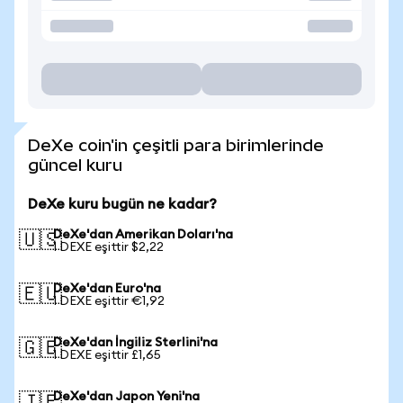
DeXe coin'in çeşitli para birimlerinde
güncel kuru
DeXe kuru bugün ne kadar?
DeXe'dan Amerikan Doları'na
🇺🇸
1 DEXE eşittir $2,22
DeXe'dan Euro'na
🇪🇺
1 DEXE eşittir €1,92
DeXe'dan İngiliz Sterlini'na
🇬🇧
1 DEXE eşittir £1,65
DeXe'dan Japon Yeni'na