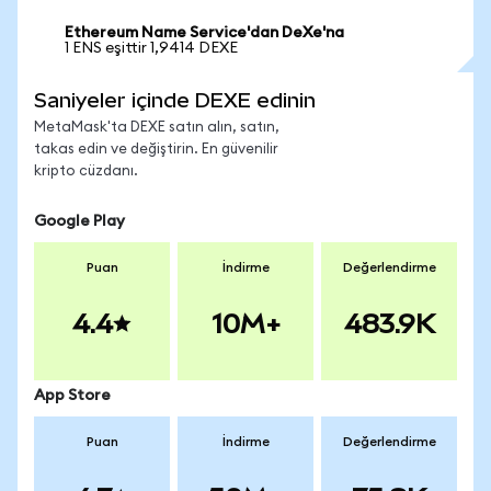
Ethereum Name Service'dan DeXe'na
1 ENS eşittir 1,9414 DEXE
Saniyeler içinde DEXE edinin
MetaMask'ta DEXE satın alın, satın,
takas edin ve değiştirin. En güvenilir
kripto cüzdanı.
Google Play
Puan
İndirme
Değerlendirme
4.4
10M+
483.9K
App Store
Puan
İndirme
Değerlendirme