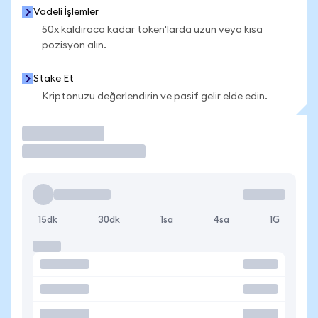
Vadeli İşlemler
50x kaldıraca kadar token'larda uzun veya kısa
pozisyon alın.
Stake Et
Kriptonuzu değerlendirin ve pasif gelir elde edin.
İşlem Yap
15dk
30dk
1sa
4sa
1G