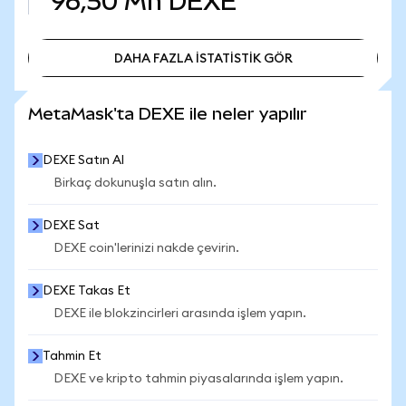
96,50 Mn
DEXE
DAHA FAZLA İSTATİSTİK GÖR
DAHA FAZLA İSTATİSTİK GÖR
MetaMask'ta DEXE ile neler yapılır
DEXE Satın Al
Birkaç dokunuşla satın alın.
DEXE Sat
DEXE coin'lerinizi nakde çevirin.
DEXE Takas Et
DEXE ile blokzincirleri arasında işlem yapın.
Tahmin Et
DEXE ve kripto tahmin piyasalarında işlem yapın.