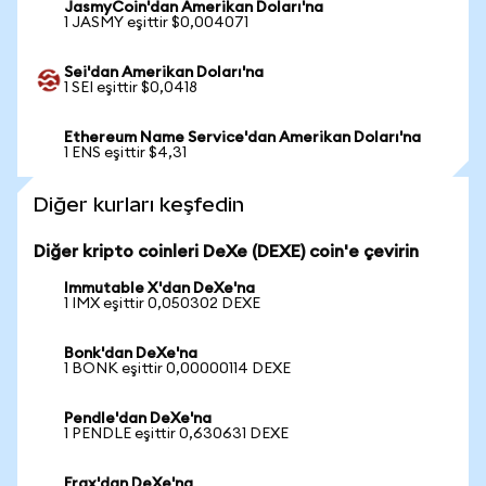
JasmyCoin'dan Amerikan Doları'na
1 JASMY eşittir $0,004071
Sei'dan Amerikan Doları'na
1 SEI eşittir $0,0418
Ethereum Name Service'dan Amerikan Doları'na
1 ENS eşittir $4,31
Diğer kurları keşfedin
Diğer kripto coinleri DeXe (DEXE) coin'e çevirin
Immutable X'dan DeXe'na
1 IMX eşittir 0,050302 DEXE
Bonk'dan DeXe'na
1 BONK eşittir 0,00000114 DEXE
Pendle'dan DeXe'na
1 PENDLE eşittir 0,630631 DEXE
Frax'dan DeXe'na