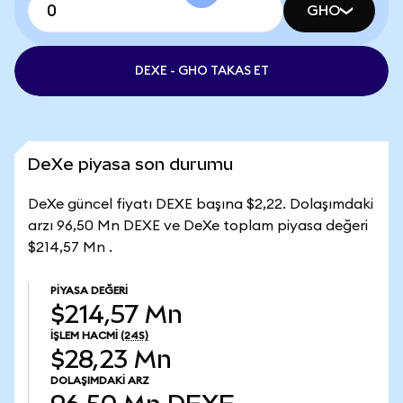
GHO
DEXE - GHO TAKAS ET
DeXe piyasa son durumu
DeXe güncel fiyatı DEXE başına $2,22. Dolaşımdaki
arzı 96,50 Mn DEXE ve DeXe toplam piyasa değeri
$214,57 Mn .
PIYASA DEĞERI
$214,57 Mn
İŞLEM HACMI
(24S)
$28,23 Mn
DOLAŞIMDAKI ARZ