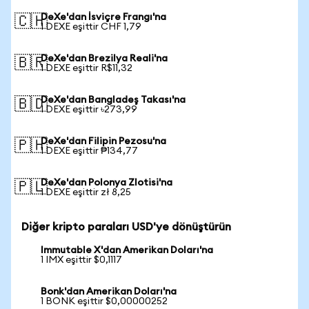
DeXe'dan İsviçre Frangı'na
🇨🇭
1 DEXE eşittir CHF 1,79
DeXe'dan Brezilya Reali'na
🇧🇷
1 DEXE eşittir R$11,32
DeXe'dan Bangladeş Takası'na
🇧🇩
1 DEXE eşittir ৳273,99
DeXe'dan Filipin Pezosu'na
🇵🇭
1 DEXE eşittir ₱134,77
DeXe'dan Polonya Zlotisi'na
🇵🇱
1 DEXE eşittir zł 8,25
Diğer kripto paraları USD'ye dönüştürün
Immutable X'dan Amerikan Doları'na
1 IMX eşittir $0,1117
Bonk'dan Amerikan Doları'na
1 BONK eşittir $0,00000252