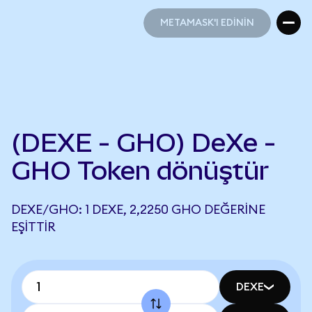
METAMASK'I EDİNİN
METAMASK'I EDİNİN
(DEXE - GHO) DeXe -
GHO Token dönüştür
DEXE/GHO: 1 DEXE, 2,2250 GHO DEĞERINE
EŞITTIR
DEXE