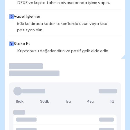
DEXE ve kripto tahmin piyasalarında işlem yapın.
Vadeli İşlemler
50x kaldıraca kadar token'larda uzun veya kısa
pozisyon alın.
Stake Et
Kriptonuzu değerlendirin ve pasif gelir elde edin.
İşlem Yap
15dk
30dk
1sa
4sa
1G