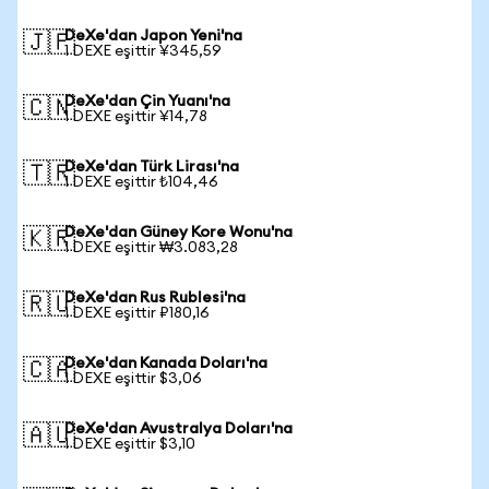
DeXe'dan Japon Yeni'na
🇯🇵
1 DEXE eşittir ¥345,59
DeXe'dan Çin Yuanı'na
🇨🇳
1 DEXE eşittir ¥14,78
DeXe'dan Türk Lirası'na
🇹🇷
1 DEXE eşittir ₺104,46
DeXe'dan Güney Kore Wonu'na
🇰🇷
1 DEXE eşittir ₩3.083,28
DeXe'dan Rus Rublesi'na
🇷🇺
1 DEXE eşittir ₽180,16
DeXe'dan Kanada Doları'na
🇨🇦
1 DEXE eşittir $3,06
DeXe'dan Avustralya Doları'na
🇦🇺
1 DEXE eşittir $3,10