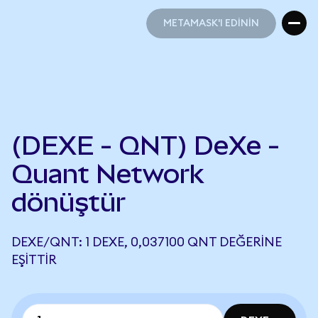
METAMASK'I EDİNİN
METAMASK'I EDİNİN
(DEXE - QNT) DeXe -
Quant Network
dönüştür
DEXE/QNT: 1 DEXE, 0,037100 QNT DEĞERINE
EŞITTIR