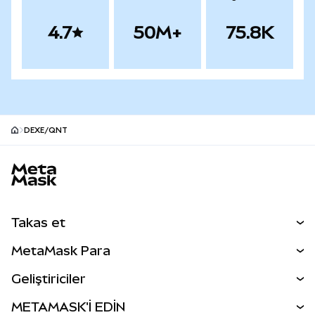
4.7
50M+
75.8K
DEXE/QNT
MetaMask site alt bilgisi
Takas et
Takas İşlemleri
MetaMask Para
Tahmin Et
YENİ
Kripto Al
Geliştiriciler
Perps
YENİ
MetaMask Kart
Dökümantasyon
METAMASK'İ EDİN
RWA'lar