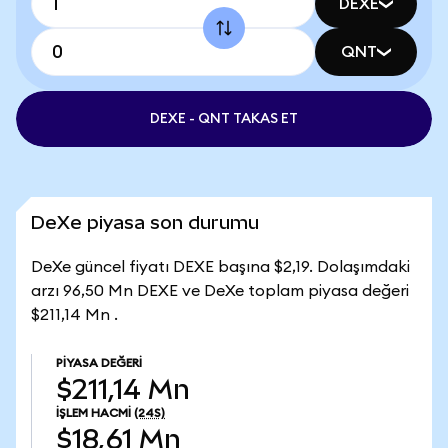
DEXE
QNT
DEXE - QNT TAKAS ET
DeXe piyasa son durumu
DeXe güncel fiyatı DEXE başına $2,19. Dolaşımdaki
arzı 96,50 Mn DEXE ve DeXe toplam piyasa değeri
$211,14 Mn .
PIYASA DEĞERI
$211,14 Mn
İŞLEM HACMI
(24S)
$18,61 Mn