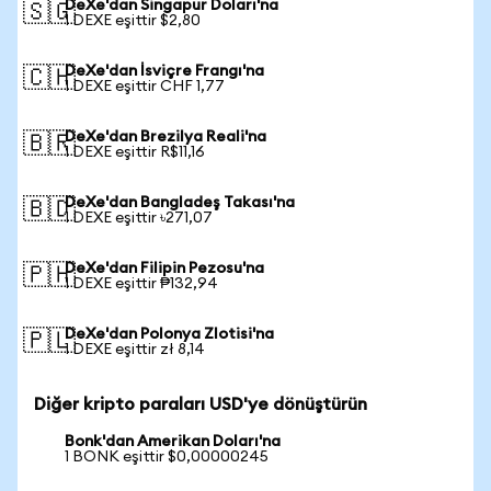
DeXe'dan Singapur Doları'na
🇸🇬
1 DEXE eşittir $2,80
DeXe'dan İsviçre Frangı'na
🇨🇭
1 DEXE eşittir CHF 1,77
DeXe'dan Brezilya Reali'na
🇧🇷
1 DEXE eşittir R$11,16
DeXe'dan Bangladeş Takası'na
🇧🇩
1 DEXE eşittir ৳271,07
DeXe'dan Filipin Pezosu'na
🇵🇭
1 DEXE eşittir ₱132,94
DeXe'dan Polonya Zlotisi'na
🇵🇱
1 DEXE eşittir zł 8,14
Diğer kripto paraları USD'ye dönüştürün
Bonk'dan Amerikan Doları'na
1 BONK eşittir $0,00000245