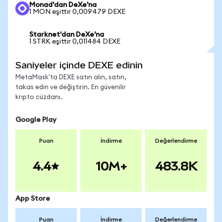
Monad'dan DeXe'na
1 MON eşittir 0,009479 DEXE
Starknet'dan DeXe'na
1 STRK eşittir 0,011484 DEXE
Saniyeler içinde DEXE edinin
MetaMask'ta DEXE satın alın, satın,
takas edin ve değiştirin. En güvenilir
kripto cüzdanı.
Google Play
Puan
İndirme
Değerlendirme
4.4
10M+
483.8K
App Store
Puan
İndirme
Değerlendirme