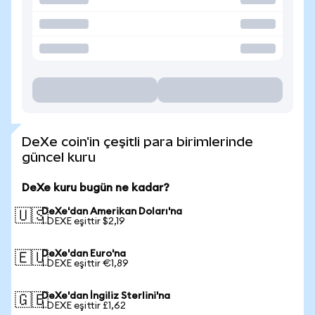
DeXe coin'in çeşitli para birimlerinde
güncel kuru
DeXe kuru bugün ne kadar?
DeXe'dan Amerikan Doları'na
🇺🇸
1 DEXE eşittir $2,19
DeXe'dan Euro'na
🇪🇺
1 DEXE eşittir €1,89
DeXe'dan İngiliz Sterlini'na
🇬🇧
1 DEXE eşittir £1,62