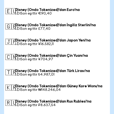
Disney (Ondo Tokenized)'dan Euro'na
🇪🇺
1 DISon eşittir €90,40
Disney (Ondo Tokenized)'dan İngiliz Sterlini'na
🇬🇧
1 DISon eşittir £77,40
Disney (Ondo Tokenized)'dan Japon Yeni'na
🇯🇵
1 DISon eşittir ¥16.582,11
Disney (Ondo Tokenized)'dan Çin Yuanı'na
🇨🇳
1 DISon eşittir ¥704,97
Disney (Ondo Tokenized)'dan Türk Lirası'na
🇹🇷
1 DISon eşittir ₺4.987,01
Disney (Ondo Tokenized)'dan Güney Kore Wonu'na
🇰🇷
1 DISon eşittir ₩148.246,04
Disney (Ondo Tokenized)'dan Rus Rublesi'na
🇷🇺
1 DISon eşittir ₽8.637,54