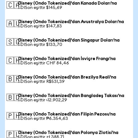
Disney (Ondo Tokenized)'dan Kanada Doları'na
🇨🇦
1 DISon eşittir $145,69
Disney (Ondo Tokenized)'dan Avustralya Doları'na
🇦🇺
1 DISon eşittir $147,83
Disney (Ondo Tokenized)'dan Singapur Doları'na
🇸🇬
1 DISon eşittir $133,70
Disney (Ondo Tokenized)'dan İsviçre Frangı'na
🇨🇭
1 DISon eşittir CHF 84,46
Disney (Ondo Tokenized)'dan Brezilya Reali'na
🇧🇷
1 DISon eşittir R$531,39
Disney (Ondo Tokenized)'dan Bangladeş Takası'na
🇧🇩
1 DISon eşittir ৳12.902,29
Disney (Ondo Tokenized)'dan Filipin Pezosu'na
🇵🇭
1 DISon eşittir ₱6.354,63
Disney (Ondo Tokenized)'dan Polonya Zlotisi'na
🇵🇱
1 DISon eşittir zł 388,71