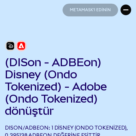
METAMASK'I EDİNİN
METAMASK'I EDİNİN
(DISon - ADBEon)
Disney (Ondo
Tokenized) - Adobe
(Ondo Tokenized)
dönüştür
DISON/ADBEON: 1 DISNEY (ONDO TOKENIZED),
0,395138 ADBEON DEĞERINE EŞITTIR