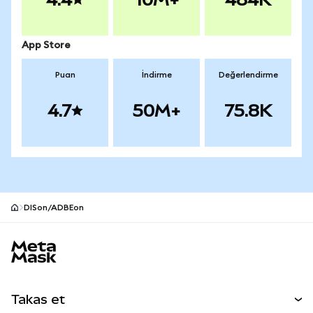
App Store
Puan
İndirme
Değerlendirme
4.7
50M+
75.8K
DISon/ADBEon
MetaMask site alt bilgisi
Takas et