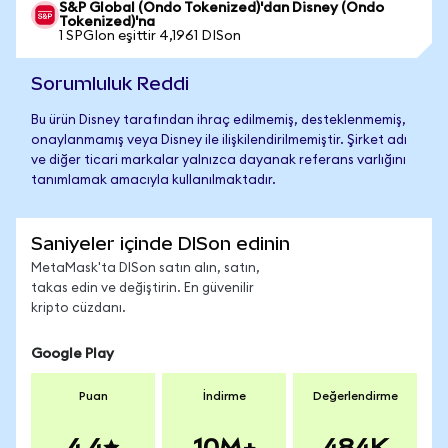
S&P Global (Ondo Tokenized)'dan Disney (Ondo
Tokenized)'na
1 SPGIon eşittir 4,1961 DISon
Sorumluluk Reddi
Bu ürün Disney tarafından ihraç edilmemiş, desteklenmemiş,
onaylanmamış veya Disney ile ilişkilendirilmemiştir. Şirket adı
ve diğer ticari markalar yalnızca dayanak referans varlığını
tanımlamak amacıyla kullanılmaktadır.
Saniyeler içinde DISon edinin
MetaMask'ta DISon satın alın, satın,
takas edin ve değiştirin. En güvenilir
kripto cüzdanı.
Google Play
Puan
İndirme
Değerlendirme
4.4
10M+
484K