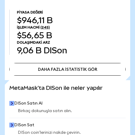
PIYASA DEĞERI
$946,11 B
İŞLEM HACMI
(24S)
$56,65 B
DOLAŞIMDAKI ARZ
9,06 B
DISon
DAHA FAZLA İSTATİSTİK GÖR
DAHA FAZLA İSTATİSTİK GÖR
MetaMask'ta DISon ile neler yapılır
DISon Satın Al
Birkaç dokunuşla satın alın.
DISon Sat
DISon coin'lerinizi nakde çevirin.