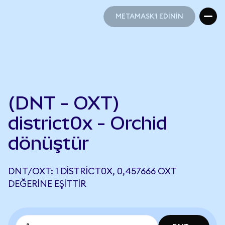
METAMASK'I EDİNİN
METAMASK'I EDİNİN
(DNT - OXT)
district0x - Orchid
dönüştür
DNT/OXT: 1 DISTRICT0X, 0,457666 OXT
DEĞERINE EŞITTIR