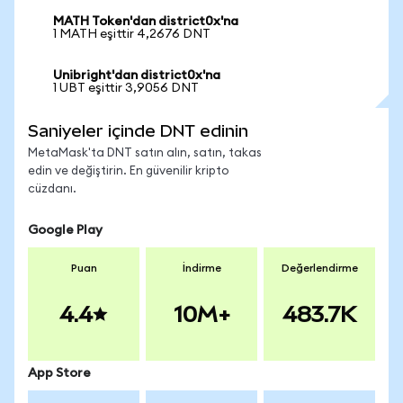
MATH Token'dan district0x'na
1 MATH eşittir 4,2676 DNT
Unibright'dan district0x'na
1 UBT eşittir 3,9056 DNT
Saniyeler içinde DNT edinin
MetaMask'ta DNT satın alın, satın, takas
edin ve değiştirin. En güvenilir kripto
cüzdanı.
Google Play
Puan
İndirme
Değerlendirme
4.4
10M+
483.7K
App Store