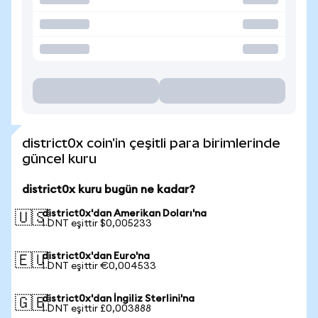
district0x coin'in çeşitli para birimlerinde
güncel kuru
district0x kuru bugün ne kadar?
district0x'dan Amerikan Doları'na
🇺🇸
1 DNT eşittir $0,005233
district0x'dan Euro'na
🇪🇺
1 DNT eşittir €0,004533
district0x'dan İngiliz Sterlini'na
🇬🇧
1 DNT eşittir £0,003888