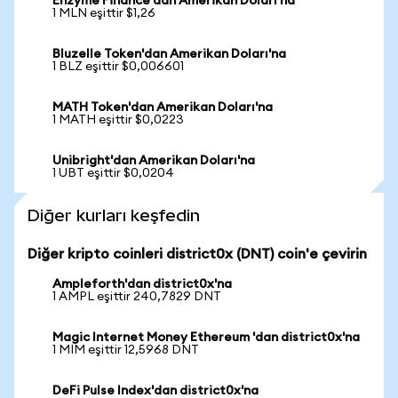
Enzyme Finance'dan Amerikan Doları'na
1 MLN eşittir $1,26
Bluzelle Token'dan Amerikan Doları'na
1 BLZ eşittir $0,006601
MATH Token'dan Amerikan Doları'na
1 MATH eşittir $0,0223
Unibright'dan Amerikan Doları'na
1 UBT eşittir $0,0204
Diğer kurları keşfedin
Diğer kripto coinleri district0x (DNT) coin'e çevirin
Ampleforth'dan district0x'na
1 AMPL eşittir 240,7829 DNT
Magic Internet Money Ethereum 'dan district0x'na
1 MIM eşittir 12,5968 DNT
DeFi Pulse Index'dan district0x'na