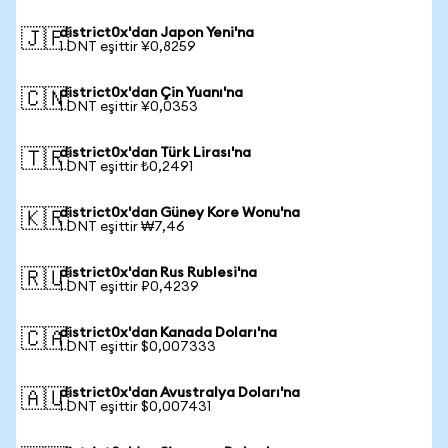
district0x'dan Japon Yeni'na
🇯🇵
1 DNT eşittir ¥0,8259
district0x'dan Çin Yuanı'na
🇨🇳
1 DNT eşittir ¥0,0353
district0x'dan Türk Lirası'na
🇹🇷
1 DNT eşittir ₺0,2491
district0x'dan Güney Kore Wonu'na
🇰🇷
1 DNT eşittir ₩7,46
district0x'dan Rus Rublesi'na
🇷🇺
1 DNT eşittir ₽0,4239
district0x'dan Kanada Doları'na
🇨🇦
1 DNT eşittir $0,007333
district0x'dan Avustralya Doları'na
🇦🇺
1 DNT eşittir $0,007431