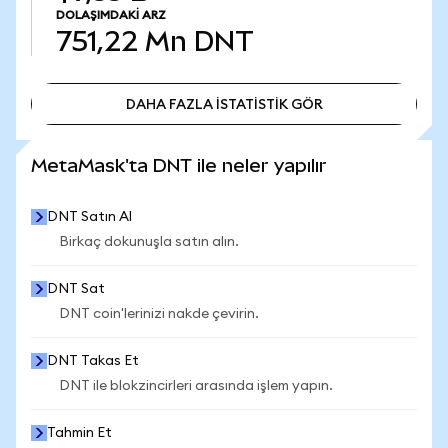
DOLAŞIMDAKI ARZ
751,22 Mn
DNT
DAHA FAZLA İSTATİSTİK GÖR
DAHA FAZLA İSTATİSTİK GÖR
MetaMask'ta DNT ile neler yapılır
DNT Satın Al
Birkaç dokunuşla satın alın.
DNT Sat
DNT coin'lerinizi nakde çevirin.
DNT Takas Et
DNT ile blokzincirleri arasında işlem yapın.
Tahmin Et