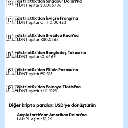
district0x'dan Singapur Doları'na
🇸🇬
1 DNT eşittir $0,006708
district0x'dan İsviçre Frangı'na
🇨🇭
1 DNT eşittir CHF 0,00423
district0x'dan Brezilya Reali'na
🇧🇷
1 DNT eşittir R$0,0268
district0x'dan Bangladeş Takası'na
🇧🇩
1 DNT eşittir ৳0,6468
district0x'dan Filipin Pezosu'na
🇵🇭
1 DNT eşittir ₱0,318
district0x'dan Polonya Zlotisi'na
🇵🇱
1 DNT eşittir zł 0,0195
Diğer kripto paraları USD'ye dönüştürün
Ampleforth'dan Amerikan Doları'na
1 AMPL eşittir $1,26