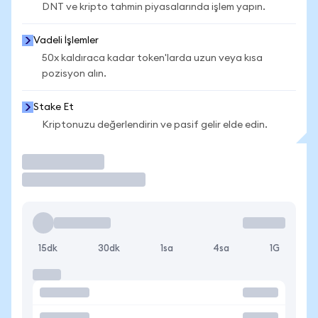
DNT ve kripto tahmin piyasalarında işlem yapın.
Vadeli İşlemler
50x kaldıraca kadar token'larda uzun veya kısa
pozisyon alın.
Stake Et
Kriptonuzu değerlendirin ve pasif gelir elde edin.
İşlem Yap
15dk
30dk
1sa
4sa
1G