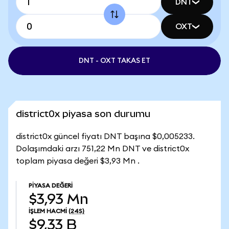
DNT
OXT
DNT - OXT TAKAS ET
district0x piyasa son durumu
district0x güncel fiyatı DNT başına $0,005233.
Dolaşımdaki arzı 751,22 Mn DNT ve district0x
toplam piyasa değeri $3,93 Mn .
PIYASA DEĞERI
$3,93 Mn
İŞLEM HACMI
(24S)
$9,33 B