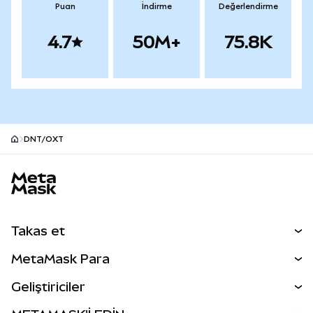
Puan
İndirme
Değerlendirme
4.7
50M+
75.8K
DNT/OXT
MetaMask site alt bilgisi
Takas et
Takas İşlemleri
MetaMask Para
Tahmin Et
YENİ
Kripto Al
Geliştiriciler
Perps
YENİ
MetaMask Kart
Dökümantasyon