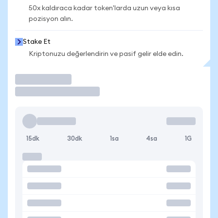
50x kaldıraca kadar token'larda uzun veya kısa
pozisyon alın.
Stake Et
Kriptonuzu değerlendirin ve pasif gelir elde edin.
İşlem Yap
15dk
30dk
1sa
4sa
1G