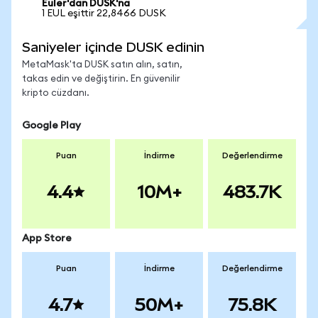
Euler'dan DUSK'na
1 EUL eşittir 22,8466 DUSK
Saniyeler içinde DUSK edinin
MetaMask'ta DUSK satın alın, satın,
takas edin ve değiştirin. En güvenilir
kripto cüzdanı.
Google Play
Puan
İndirme
Değerlendirme
4.4
10M+
483.7K
App Store
Puan
İndirme
Değerlendirme
4.7
50M+
75.8K