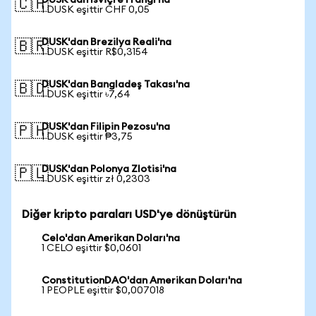
DUSK'dan İsviçre Frangı'na
🇨🇭
1 DUSK eşittir CHF 0,05
DUSK'dan Brezilya Reali'na
🇧🇷
1 DUSK eşittir R$0,3154
DUSK'dan Bangladeş Takası'na
🇧🇩
1 DUSK eşittir ৳7,64
DUSK'dan Filipin Pezosu'na
🇵🇭
1 DUSK eşittir ₱3,75
DUSK'dan Polonya Zlotisi'na
🇵🇱
1 DUSK eşittir zł 0,2303
Diğer kripto paraları USD'ye dönüştürün
Celo'dan Amerikan Doları'na
1 CELO eşittir $0,0601
ConstitutionDAO'dan Amerikan Doları'na
1 PEOPLE eşittir $0,007018