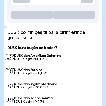
DUSK coin'in çeşitli para birimlerinde
güncel kuru
DUSK kuru bugün ne kadar?
DUSK'dan Amerikan Doları'na
🇺🇸
1 DUSK eşittir $0,0617
DUSK'dan Euro'na
🇪🇺
1 DUSK eşittir €0,0535
DUSK'dan İngiliz Sterlini'na
🇬🇧
1 DUSK eşittir £0,0458
DUSK'dan Japon Yeni'na
🇯🇵
1 DUSK eşittir ¥9,76