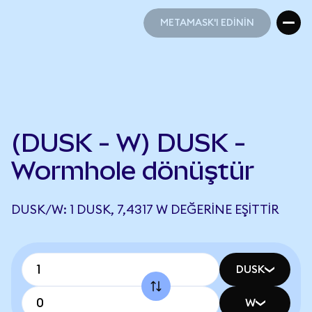
METAMASK'I EDİNİN
METAMASK'I EDİNİN
(DUSK - W) DUSK -
Wormhole dönüştür
DUSK/W: 1 DUSK, 7,4317 W DEĞERINE EŞITTIR
DUSK
W