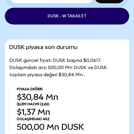
DUSK - W TAKAS ET
DUSK piyasa son durumu
DUSK güncel fiyatı DUSK başına $0,0617.
Dolaşımdaki arzı 500,00 Mn DUSK ve DUSK
toplam piyasa değeri $30,84 Mn .
PIYASA DEĞERI
$30,84 Mn
İŞLEM HACMI
(24S)
$1,37 Mn
DOLAŞIMDAKI ARZ
500,00 Mn
DUSK