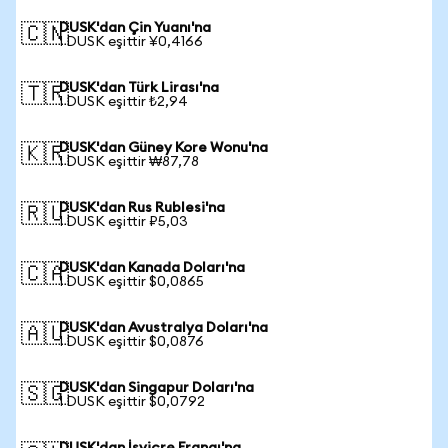
DUSK'dan Çin Yuanı'na
🇨🇳
1 DUSK eşittir ¥0,4166
DUSK'dan Türk Lirası'na
🇹🇷
1 DUSK eşittir ₺2,94
DUSK'dan Güney Kore Wonu'na
🇰🇷
1 DUSK eşittir ₩87,78
DUSK'dan Rus Rublesi'na
🇷🇺
1 DUSK eşittir ₽5,03
DUSK'dan Kanada Doları'na
🇨🇦
1 DUSK eşittir $0,0865
DUSK'dan Avustralya Doları'na
🇦🇺
1 DUSK eşittir $0,0876
DUSK'dan Singapur Doları'na
🇸🇬
1 DUSK eşittir $0,0792