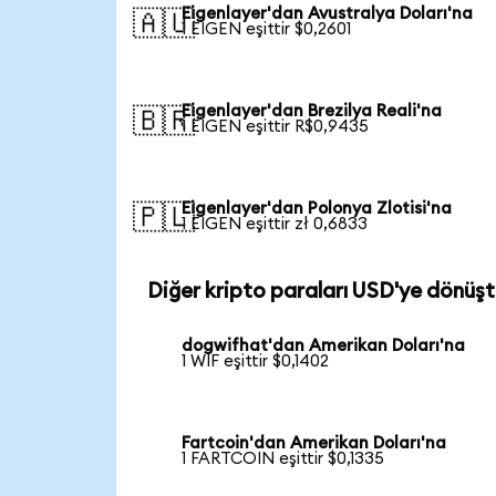
Eigenlayer'dan Avustralya Doları'na
🇦🇺
1 EIGEN eşittir $0,2601
Eigenlayer'dan Brezilya Reali'na
🇧🇷
1 EIGEN eşittir R$0,9435
Eigenlayer'dan Polonya Zlotisi'na
🇵🇱
1 EIGEN eşittir zł 0,6833
Diğer kripto paraları USD'ye dönüşt
dogwifhat'dan Amerikan Doları'na
1 WIF eşittir $0,1402
Fartcoin'dan Amerikan Doları'na
1 FARTCOIN eşittir $0,1335