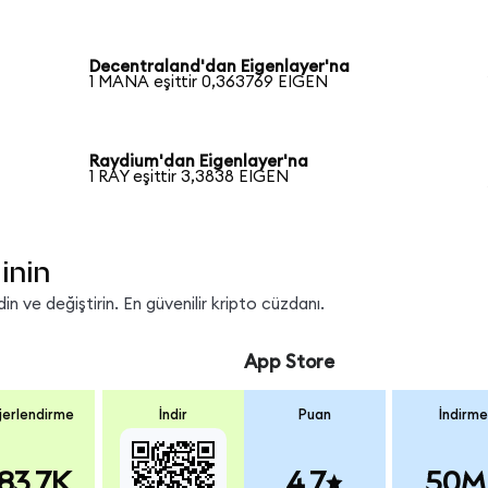
Decentraland'dan Eigenlayer'na
1 MANA eşittir 0,363769 EIGEN
Raydium'dan Eigenlayer'na
1 RAY eşittir 3,3838 EIGEN
inin
n ve değiştirin. En güvenilir kripto cüzdanı.
App Store
erlendirme
İndir
Puan
İndirme
83.7K
4.7
50M