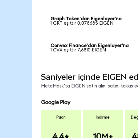
Graph Token'dan Eigenlayer'na
1 GRT eşittir 0,078685 EIGEN
Convex Finance'dan Eigenlayer'na
1 CVX eşittir 7,6810 EIGEN
Saniyeler içinde EIGEN ed
MetaMask'ta EIGEN satın alın, satın, takas edi
Google Play
Puan
İndirme
Değ
4.4
10M+
4