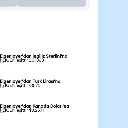
Eigenlayer'dan İngiliz Sterlini'na

1 EIGEN eşittir £0,1363
Eigenlayer'dan Türk Lirası'na

1 EIGEN eşittir ₺8,73
Eigenlayer'dan Kanada Doları'na

1 EIGEN eşittir $0,2571