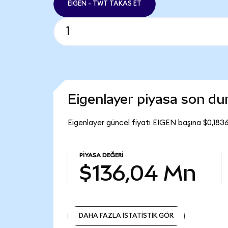
EIGEN - TWT TAKAS ET
Eigenlayer piyasa son d
Eigenlayer güncel fiyatı EIGEN başına $0,183
PIYASA DEĞERI
$136,04 Mn
DAHA FAZLA İSTATİSTİK GÖR