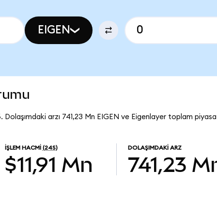
EIGEN
urumu
6. Dolaşımdaki arzı 741,23 Mn EIGEN ve Eigenlayer toplam piyasa
İŞLEM HACMI
(24S)
DOLAŞIMDAKI ARZ
$11,91 Mn
741,23 M