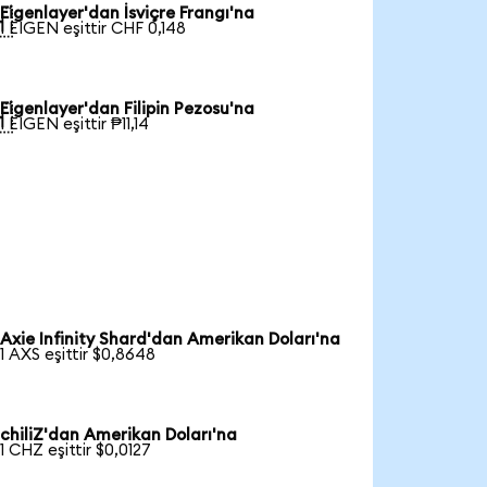
Eigenlayer'dan İsviçre Frangı'na

1 EIGEN eşittir CHF 0,148
Eigenlayer'dan Filipin Pezosu'na

1 EIGEN eşittir ₱11,14
Axie Infinity Shard'dan Amerikan Doları'na
1 AXS eşittir $0,8648
chiliZ'dan Amerikan Doları'na
1 CHZ eşittir $0,0127