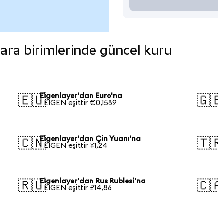
 para birimlerinde güncel kuru
Eigenlayer'dan Euro'na
🇪🇺
🇬
1 EIGEN eşittir €0,1589
Eigenlayer'dan Çin Yuanı'na
🇨🇳
🇹
1 EIGEN eşittir ¥1,24
Eigenlayer'dan Rus Rublesi'na
🇷🇺
🇨
1 EIGEN eşittir ₽14,86