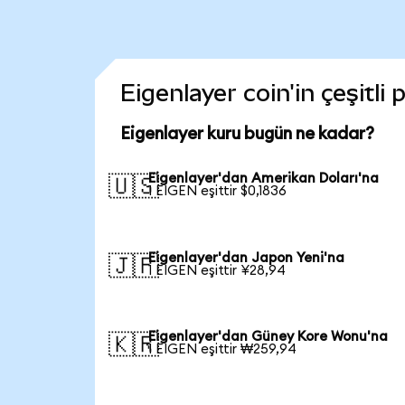
Eigenlayer coin'in çeşitli
Eigenlayer kuru bugün ne kadar?
Eigenlayer'dan Amerikan Doları'na
🇺🇸
1 EIGEN eşittir $0,1836
Eigenlayer'dan Japon Yeni'na
🇯🇵
1 EIGEN eşittir ¥28,94
Eigenlayer'dan Güney Kore Wonu'na
🇰🇷
1 EIGEN eşittir ₩259,94