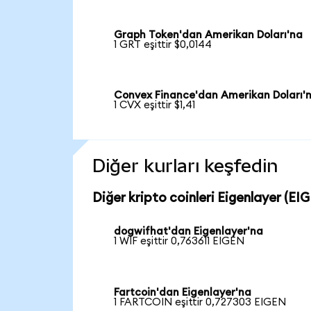
Graph Token'dan Amerikan Doları'na
1 GRT eşittir $0,0144
Convex Finance'dan Amerikan Doları'
1 CVX eşittir $1,41
Diğer kurları keşfedin
Diğer kripto coinleri Eigenlayer (EIG
dogwifhat'dan Eigenlayer'na
1 WIF eşittir 0,763611 EIGEN
Fartcoin'dan Eigenlayer'na
1 FARTCOIN eşittir 0,727303 EIGEN