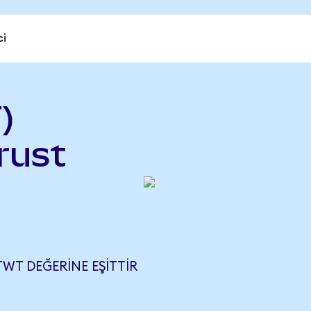
ci
)
rust
TWT DEĞERINE EŞITTIR