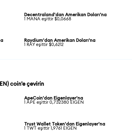
Decentraland'dan Amerikan Doları'na
1 MANA eşittir $0,0668
na
Raydium'dan Amerikan Doları'na
1 RAY eşittir $0,6212
EN) coin'e çevirin
ApeCoin'dan Eigenlayer'na
1 APE eşittir 0,732380 EIGEN
Trust Wallet Token'dan Eigenlayer'na
1 TWT eşittir 1,9761 EIGEN