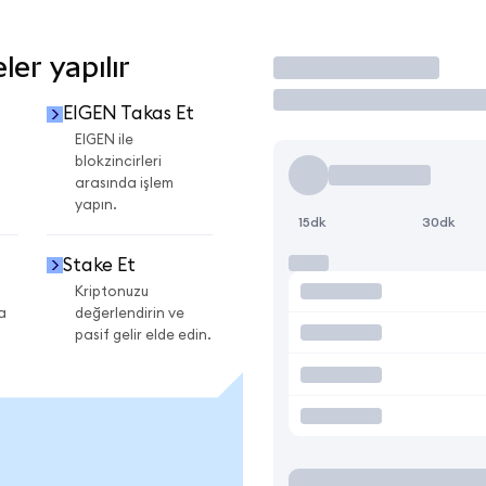
er yapılır
İşlem Yap
EIGEN Takas Et
i
EIGEN ile
blokzincirleri
arasında işlem
yapın.
15dk
30dk
Stake Et
Kriptonuzu
a
değerlendirin ve
pasif gelir elde edin.