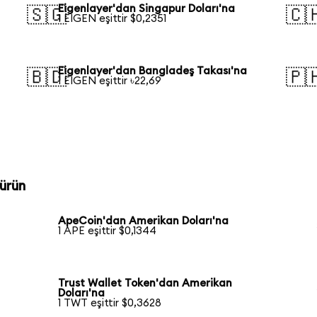
Eigenlayer'dan Singapur Doları'na
🇸🇬
🇨
1 EIGEN eşittir $0,2351
Eigenlayer'dan Bangladeş Takası'na
🇧🇩
🇵
1 EIGEN eşittir ৳22,69
ürün
ApeCoin'dan Amerikan Doları'na
1 APE eşittir $0,1344
Trust Wallet Token'dan Amerikan
Doları'na
1 TWT eşittir $0,3628