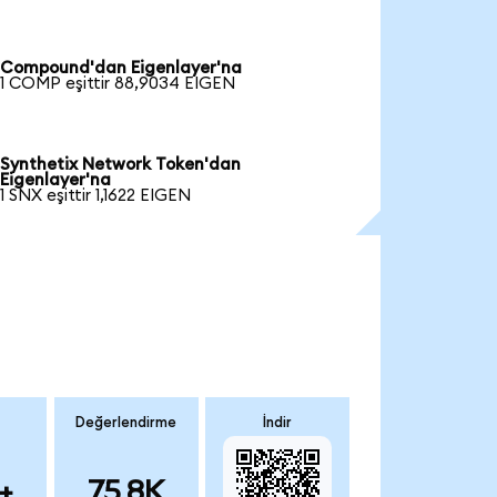
Compound'dan Eigenlayer'na
1 COMP eşittir 88,9034 EIGEN
Synthetix Network Token'dan
Eigenlayer'na
1 SNX eşittir 1,1622 EIGEN
Değerlendirme
İndir
+
75.8K