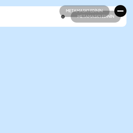
METAMASK'I EDİNİN
METAMASK'I EDİNİN
METAMASK'I EDİNİN
METAMASK'I EDİNİN