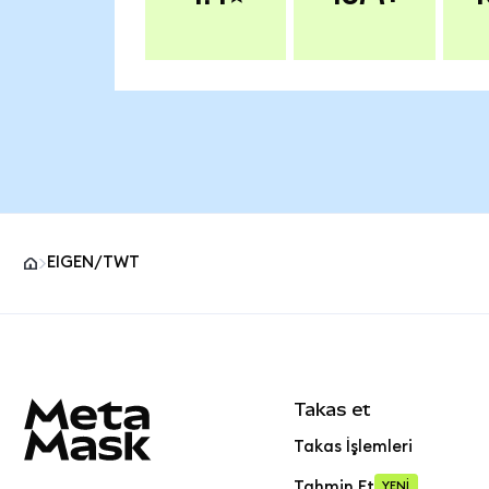
EIGEN/TWT
MetaMask site alt bilgisi
Takas et
Takas İşlemleri
Tahmin Et
YENİ