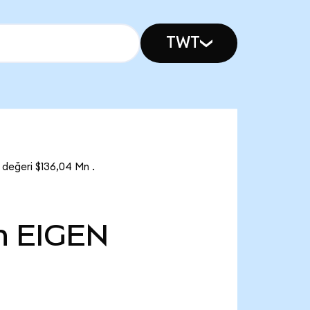
TWT
 değeri $136,04 Mn .
n
EIGEN