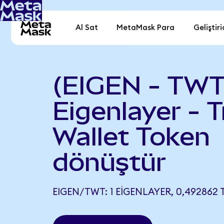
Al Sat
MetaMask Para
Geliştiri
(EIGEN - TWT
Eigenlayer - T
Wallet Token
dönüştür
EIGEN/TWT: 1 EIGENLAYER, 0,492862 