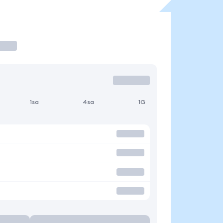
1sa
4sa
1G