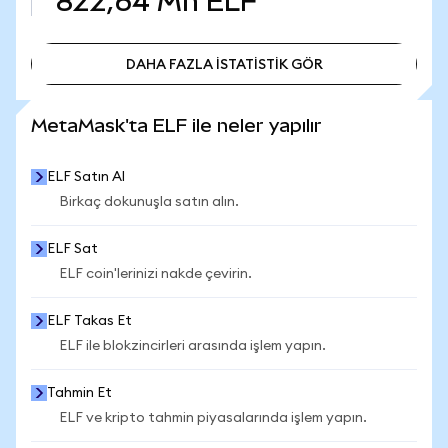
822,64 Mn
ELF
DAHA FAZLA İSTATİSTİK GÖR
DAHA FAZLA İSTATİSTİK GÖR
MetaMask'ta ELF ile neler yapılır
ELF Satın Al
Birkaç dokunuşla satın alın.
ELF Sat
ELF coin'lerinizi nakde çevirin.
ELF Takas Et
ELF ile blokzincirleri arasında işlem yapın.
Tahmin Et
ELF ve kripto tahmin piyasalarında işlem yapın.