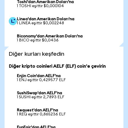
Toshi'dan Amerikan Doları'na
1 TOSHI eşittir $0,000104
Linea'dan Amerikan Doları'na
1 LINEA eşittir $0,002248
Biconomy'dan Amerikan Doları'na
1 BICO eşittir $0,0436
Diğer kurları keşfedin
Diğer kripto coinleri AELF (ELF) coin'e çevirin
Enjin Coin'dan AELF'na
1 ENJ eşittir 0,429577 ELF
SushiSwap'dan AELF'na
1 SUSHI eşittir 2,7893 ELF
Request'dan AELF'na
1 REQ eşittir 0,865236 ELF
FunFair'dan AELF'na