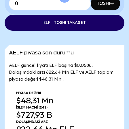
TOSHI
ELF - TOSHI TAKAS ET
AELF piyasa son durumu
AELF güncel fiyatı ELF başına $0,0588.
Dolaşımdaki arzı 822,64 Mn ELF ve AELF toplam
piyasa değeri $48,31 Mn .
PIYASA DEĞERI
$48,31 Mn
İŞLEM HACMI
(24S)
$727,93 B
DOLAŞIMDAKI ARZ