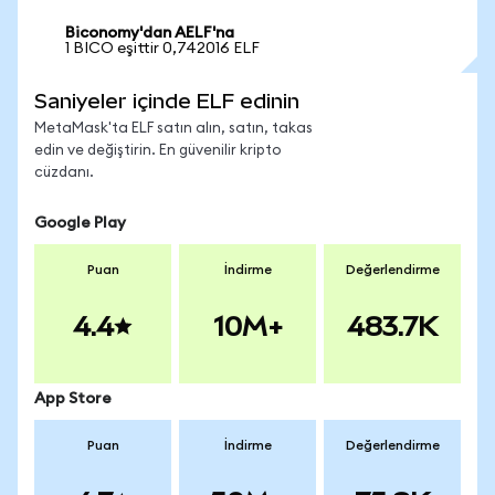
Biconomy'dan AELF'na
1 BICO eşittir 0,742016 ELF
Saniyeler içinde ELF edinin
MetaMask'ta ELF satın alın, satın, takas
edin ve değiştirin. En güvenilir kripto
cüzdanı.
Google Play
Puan
İndirme
Değerlendirme
4.4
10M+
483.7K
App Store
Puan
İndirme
Değerlendirme