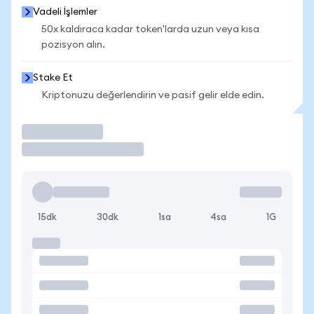
Vadeli İşlemler
50x kaldıraca kadar token'larda uzun veya kısa
pozisyon alın.
Stake Et
Kriptonuzu değerlendirin ve pasif gelir elde edin.
İşlem Yap
15dk
30dk
1sa
4sa
1G