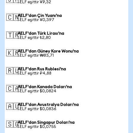
🇯🇵
1 ELF eşittir ¥9,32
AELF'dan Çin Yuanı'na
🇨🇳
1 ELF eşittir ¥0,397
AELF'dan Türk Lirası'na
🇹🇷
1 ELF eşittir ₺2,80
AELF'dan Güney Kore Wonu'na
🇰🇷
1 ELF eşittir ₩83,71
AELF'dan Rus Rublesi'na
🇷🇺
1 ELF eşittir ₽4,88
AELF'dan Kanada Doları'na
🇨🇦
1 ELF eşittir $0,0824
AELF'dan Avustralya Doları'na
🇦🇺
1 ELF eşittir $0,0836
AELF'dan Singapur Doları'na
🇸🇬
1 ELF eşittir $0,0755