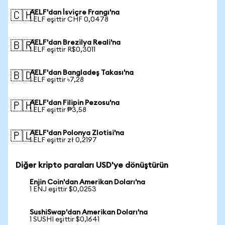
AELF'dan İsviçre Frangı'na
🇨🇭
1 ELF eşittir CHF 0,0478
AELF'dan Brezilya Reali'na
🇧🇷
1 ELF eşittir R$0,3011
AELF'dan Bangladeş Takası'na
🇧🇩
1 ELF eşittir ৳7,28
AELF'dan Filipin Pezosu'na
🇵🇭
1 ELF eşittir ₱3,58
AELF'dan Polonya Zlotisi'na
🇵🇱
1 ELF eşittir zł 0,2197
Diğer kripto paraları USD'ye dönüştürün
Enjin Coin'dan Amerikan Doları'na
1 ENJ eşittir $0,0253
SushiSwap'dan Amerikan Doları'na
1 SUSHI eşittir $0,1641