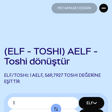
METAMASK'I EDİNİN
METAMASK'I EDİNİN
(ELF - TOSHI) AELF -
Toshi dönüştür
ELF/TOSHI: 1 AELF, 569,7927 TOSHI DEĞERINE
EŞITTIR
ELF