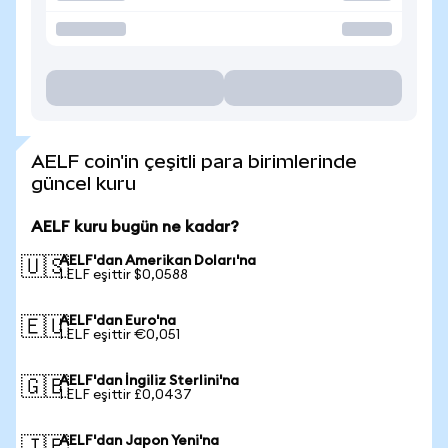
AELF coin'in çeşitli para birimlerinde
güncel kuru
AELF kuru bugün ne kadar?
AELF'dan Amerikan Doları'na
🇺🇸
1 ELF eşittir $0,0588
AELF'dan Euro'na
🇪🇺
1 ELF eşittir €0,051
AELF'dan İngiliz Sterlini'na
🇬🇧
1 ELF eşittir £0,0437
AELF'dan Japon Yeni'na