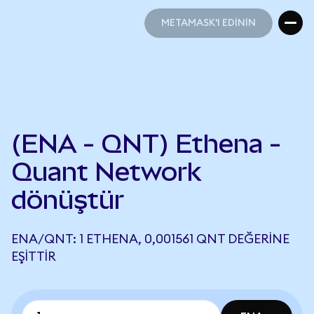
METAMASK'I EDİNİN
METAMASK'I EDİNİN
(ENA - QNT) Ethena -
Quant Network
dönüştür
ENA/QNT: 1 ETHENA, 0,001561 QNT DEĞERINE
EŞITTIR