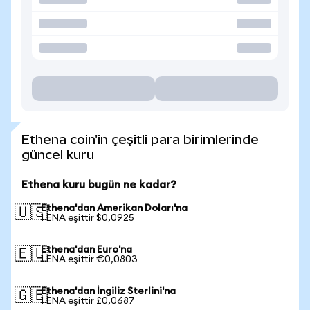
Ethena coin'in çeşitli para birimlerinde
güncel kuru
Ethena kuru bugün ne kadar?
Ethena'dan Amerikan Doları'na
🇺🇸
1 ENA eşittir $0,0925
Ethena'dan Euro'na
🇪🇺
1 ENA eşittir €0,0803
Ethena'dan İngiliz Sterlini'na
🇬🇧
1 ENA eşittir £0,0687