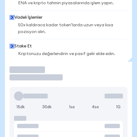
ENA ve kripto tahmin piyasalarında işlem yapın.
Vadeli İşlemler
50x kaldıraca kadar token'larda uzun veya kısa
pozisyon alın.
Stake Et
Kriptonuzu değerlendirin ve pasif gelir elde edin.
İşlem Yap
15dk
30dk
1sa
4sa
1G