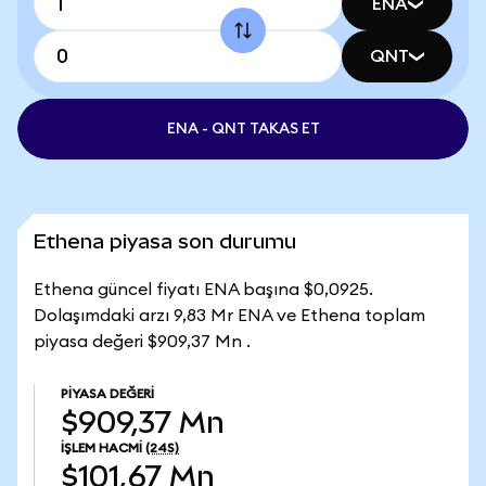
ENA
QNT
ENA - QNT TAKAS ET
Ethena piyasa son durumu
Ethena güncel fiyatı ENA başına $0,0925.
Dolaşımdaki arzı 9,83 Mr ENA ve Ethena toplam
piyasa değeri $909,37 Mn .
PIYASA DEĞERI
$909,37 Mn
İŞLEM HACMI
(24S)
$101,67 Mn