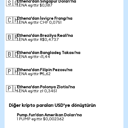
Ethena'dan Singapur Doları'na
🇸🇬
1 ENA eşittir $0,1187
Ethena'dan İsviçre Frangı'na
🇨🇭
1 ENA eşittir CHF 0,0751
Ethena'dan Brezilya Reali'na
🇧🇷
1 ENA eşittir R$0,4737
Ethena'dan Bangladeş Takası'na
🇧🇩
1 ENA eşittir ৳11,44
Ethena'dan Filipin Pezosu'na
🇵🇭
1 ENA eşittir ₱5,62
Ethena'dan Polonya Zlotisi'na
🇵🇱
1 ENA eşittir zł 0,3451
Diğer kripto paraları USD'ye dönüştürün
Pump.fun'dan Amerikan Doları'na
1 PUMP eşittir $0,002362