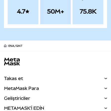
4.7
50M+
75.8K
ENA/QNT
MetaMask site alt bilgisi
Takas et
Takas İşlemleri
MetaMask Para
Tahmin Et
YENİ
Kripto Al
Geliştiriciler
Perps
YENİ
MetaMask Kart
Dökümantasyon
METAMASK'İ EDİN
RWA'lar