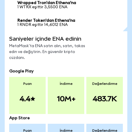
Wrapped Tron'dan Ethena'na
1 WTRX eşittir 3,5500 ENA
Render Token'dan Ethena'na
1 RNDR eşittir 14,6012 ENA
Saniyeler içinde ENA edinin
MetaMask'ta ENA satın alın, satın, takas
edin ve değiştirin. En güvenilir kripto
cüzdanı.
Google Play
Puan
İndirme
Değerlendirme
4.4
10M+
483.7K
App Store
Puan
İndirme
Değerlendirme