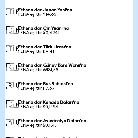
Ethena'dan Japon Yeni'na
🇯🇵
1 ENA eşittir ¥14,65
Ethena'dan Çin Yuanı'na
🇨🇳
1 ENA eşittir ¥0,6241
Ethena'dan Türk Lirası'na
🇹🇷
1 ENA eşittir ₺4,41
Ethena'dan Güney Kore Wonu'na
🇰🇷
1 ENA eşittir ₩131,58
Ethena'dan Rus Rublesi'na
🇷🇺
1 ENA eşittir ₽7,67
Ethena'dan Kanada Doları'na
🇨🇦
1 ENA eşittir $0,1296
Ethena'dan Avustralya Doları'na
🇦🇺
1 ENA eşittir $0,1315