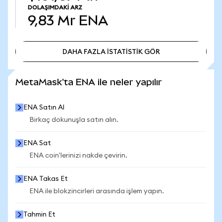
DOLAŞIMDAKI ARZ
9,83 Mr
ENA
DAHA FAZLA İSTATİSTİK GÖR
DAHA FAZLA İSTATİSTİK GÖR
MetaMask'ta ENA ile neler yapılır
ENA Satın Al
Birkaç dokunuşla satın alın.
ENA Sat
ENA coin'lerinizi nakde çevirin.
ENA Takas Et
ENA ile blokzincirleri arasında işlem yapın.
Tahmin Et