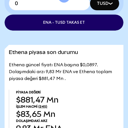
TUSD
ENA - TUSD TAKAS ET
Ethena piyasa son durumu
Ethena güncel fiyatı ENA başına $0,0897.
Dolaşımdaki arzı 9,83 Mr ENA ve Ethena toplam
piyasa değeri $881,47 Mn .
PIYASA DEĞERI
$881,47 Mn
İŞLEM HACMI
(24S)
$83,65 Mn
DOLAŞIMDAKI ARZ