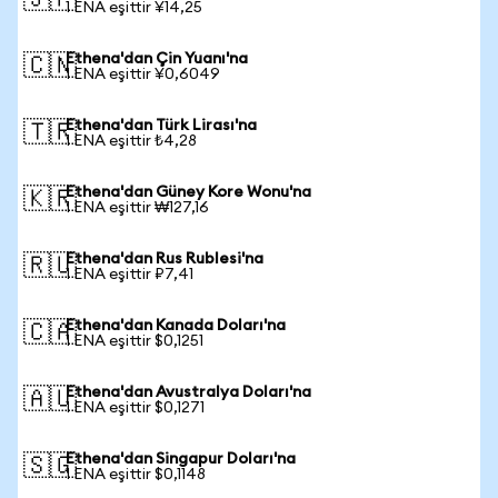
🇯🇵
1 ENA eşittir ¥14,25
Ethena'dan Çin Yuanı'na
🇨🇳
1 ENA eşittir ¥0,6049
Ethena'dan Türk Lirası'na
🇹🇷
1 ENA eşittir ₺4,28
Ethena'dan Güney Kore Wonu'na
🇰🇷
1 ENA eşittir ₩127,16
Ethena'dan Rus Rublesi'na
🇷🇺
1 ENA eşittir ₽7,41
Ethena'dan Kanada Doları'na
🇨🇦
1 ENA eşittir $0,1251
Ethena'dan Avustralya Doları'na
🇦🇺
1 ENA eşittir $0,1271
Ethena'dan Singapur Doları'na
🇸🇬
1 ENA eşittir $0,1148