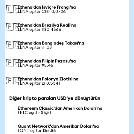
Ethena'dan İsviçre Frangı'na
🇨🇭
1 ENA eşittir CHF 0,0726
Ethena'dan Brezilya Reali'na
🇧🇷
1 ENA eşittir R$0,4566
Ethena'dan Bangladeş Takası'na
🇧🇩
1 ENA eşittir ৳11,08
Ethena'dan Filipin Pezosu'na
🇵🇭
1 ENA eşittir ₱5,45
Ethena'dan Polonya Zlotisi'na
🇵🇱
1 ENA eşittir zł 0,3341
Diğer kripto paraları USD'ye dönüştürün
Ethereum Classic'dan Amerikan Doları'na
1 ETC eşittir $6,51
Quant Network'dan Amerikan Doları'na
1 QNT eşittir $58,86