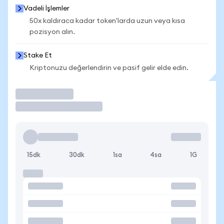
Vadeli İşlemler
50x kaldıraca kadar token'larda uzun veya kısa
pozisyon alın.
Stake Et
Kriptonuzu değerlendirin ve pasif gelir elde edin.
İşlem Yap
15dk
30dk
1sa
4sa
1G