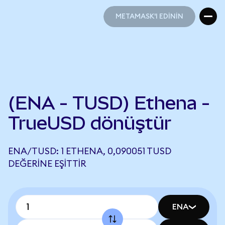
METAMASK'I EDİNİN
METAMASK'I EDİNİN
(ENA - TUSD) Ethena -
TrueUSD dönüştür
ENA/TUSD: 1 ETHENA, 0,090051 TUSD
DEĞERINE EŞITTIR
ENA