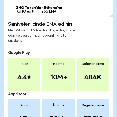
GHO Token'dan Ethena'na
1 GHO eşittir 11,1265 ENA
Saniyeler içinde ENA edinin
MetaMask'ta ENA satın alın, satın, takas
edin ve değiştirin. En güvenilir kripto
cüzdanı.
Google Play
Puan
İndirme
Değerlendirme
4.4
10M+
484K
App Store
Puan
İndirme
Değerlendirme