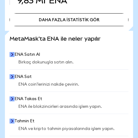
9,83 Mr
ENA
DAHA FAZLA İSTATİSTİK GÖR
DAHA FAZLA İSTATİSTİK GÖR
MetaMask'ta ENA ile neler yapılır
ENA Satın Al
Birkaç dokunuşla satın alın.
ENA Sat
ENA coin'lerinizi nakde çevirin.
ENA Takas Et
ENA ile blokzincirleri arasında işlem yapın.
Tahmin Et
ENA ve kripto tahmin piyasalarında işlem yapın.