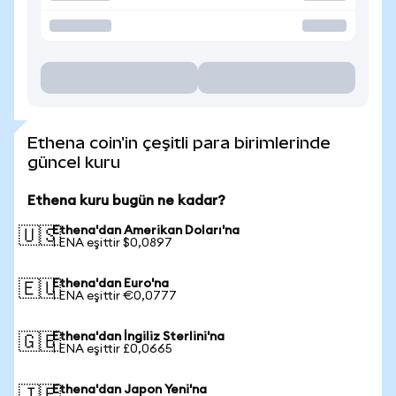
Ethena coin'in çeşitli para birimlerinde
güncel kuru
Ethena kuru bugün ne kadar?
Ethena'dan Amerikan Doları'na
🇺🇸
1 ENA eşittir $0,0897
Ethena'dan Euro'na
🇪🇺
1 ENA eşittir €0,0777
Ethena'dan İngiliz Sterlini'na
🇬🇧
1 ENA eşittir £0,0665
Ethena'dan Japon Yeni'na