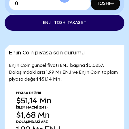
TOSHI
ENJ - TOSHI TAKAS ET
Enjin Coin piyasa son durumu
Enjin Coin güncel fiyatı ENJ başına $0,0257.
Dolaşımdaki arzı 1,99 Mr ENJ ve Enjin Coin toplam
piyasa değeri $51,14 Mn .
PIYASA DEĞERI
$51,14 Mn
İŞLEM HACMI
(24S)
$1,68 Mn
DOLAŞIMDAKI ARZ