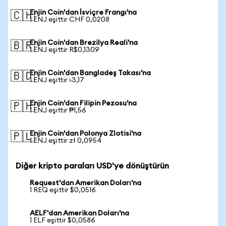
Enjin Coin'dan İsviçre Frangı'na
🇨🇭
1 ENJ eşittir CHF 0,0208
Enjin Coin'dan Brezilya Reali'na
🇧🇷
1 ENJ eşittir R$0,1309
Enjin Coin'dan Bangladeş Takası'na
🇧🇩
1 ENJ eşittir ৳3,17
Enjin Coin'dan Filipin Pezosu'na
🇵🇭
1 ENJ eşittir ₱1,56
Enjin Coin'dan Polonya Zlotisi'na
🇵🇱
1 ENJ eşittir zł 0,0954
Diğer kripto paraları USD'ye dönüştürün
Request'dan Amerikan Doları'na
1 REQ eşittir $0,0516
AELF'dan Amerikan Doları'na
1 ELF eşittir $0,0586