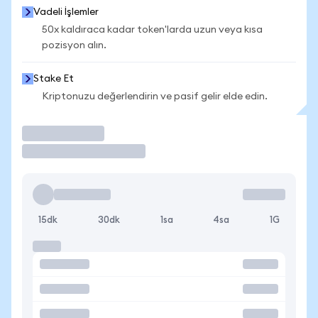
Vadeli İşlemler
50x kaldıraca kadar token'larda uzun veya kısa
pozisyon alın.
Stake Et
Kriptonuzu değerlendirin ve pasif gelir elde edin.
İşlem Yap
15dk
30dk
1sa
4sa
1G