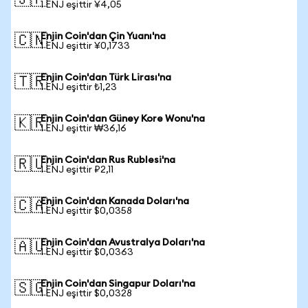
🇯🇵
1 ENJ eşittir ¥4,05
Enjin Coin'dan Çin Yuanı'na
🇨🇳
1 ENJ eşittir ¥0,1733
Enjin Coin'dan Türk Lirası'na
🇹🇷
1 ENJ eşittir ₺1,23
Enjin Coin'dan Güney Kore Wonu'na
🇰🇷
1 ENJ eşittir ₩36,16
Enjin Coin'dan Rus Rublesi'na
🇷🇺
1 ENJ eşittir ₽2,11
Enjin Coin'dan Kanada Doları'na
🇨🇦
1 ENJ eşittir $0,0358
Enjin Coin'dan Avustralya Doları'na
🇦🇺
1 ENJ eşittir $0,0363
Enjin Coin'dan Singapur Doları'na
🇸🇬
1 ENJ eşittir $0,0328