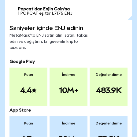
Popcat'dan Enjin Coin'na
1 POPCAT eşittir 1,7175 ENJ
Saniyeler içinde ENJ edinin
MetaMask'ta ENJ satın alın, satın, takas
edin ve değiştirin. En güvenilir kripto
cüzdanı.
Google Play
Puan
İndirme
Değerlendirme
4.4
10M+
483.9K
App Store
Puan
İndirme
Değerlendirme