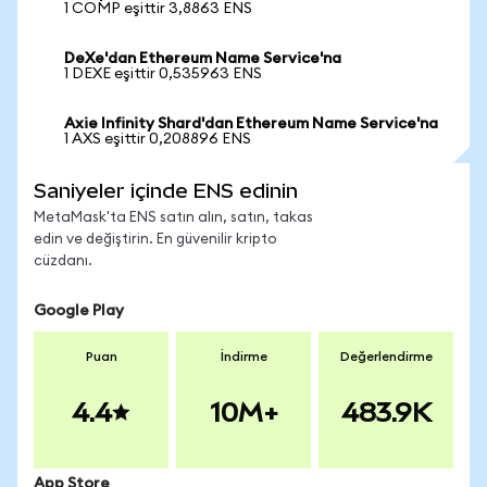
1 COMP eşittir 3,8863 ENS
DeXe'dan Ethereum Name Service'na
1 DEXE eşittir 0,535963 ENS
Axie Infinity Shard'dan Ethereum Name Service'na
1 AXS eşittir 0,208896 ENS
Saniyeler içinde ENS edinin
MetaMask'ta ENS satın alın, satın, takas
edin ve değiştirin. En güvenilir kripto
cüzdanı.
Google Play
Puan
İndirme
Değerlendirme
4.4
10M+
483.9K
App Store