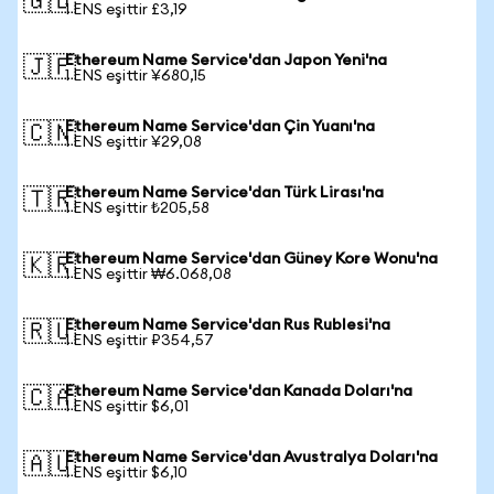
🇬🇧
1 ENS eşittir £3,19
Ethereum Name Service'dan Japon Yeni'na
🇯🇵
1 ENS eşittir ¥680,15
Ethereum Name Service'dan Çin Yuanı'na
🇨🇳
1 ENS eşittir ¥29,08
Ethereum Name Service'dan Türk Lirası'na
🇹🇷
1 ENS eşittir ₺205,58
Ethereum Name Service'dan Güney Kore Wonu'na
🇰🇷
1 ENS eşittir ₩6.068,08
Ethereum Name Service'dan Rus Rublesi'na
🇷🇺
1 ENS eşittir ₽354,57
Ethereum Name Service'dan Kanada Doları'na
🇨🇦
1 ENS eşittir $6,01
Ethereum Name Service'dan Avustralya Doları'na
🇦🇺
1 ENS eşittir $6,10