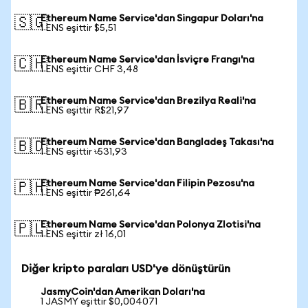
Ethereum Name Service'dan Singapur Doları'na
🇸🇬
1 ENS eşittir $5,51
Ethereum Name Service'dan İsviçre Frangı'na
🇨🇭
1 ENS eşittir CHF 3,48
Ethereum Name Service'dan Brezilya Reali'na
🇧🇷
1 ENS eşittir R$21,97
Ethereum Name Service'dan Bangladeş Takası'na
🇧🇩
1 ENS eşittir ৳531,93
Ethereum Name Service'dan Filipin Pezosu'na
🇵🇭
1 ENS eşittir ₱261,64
Ethereum Name Service'dan Polonya Zlotisi'na
🇵🇱
1 ENS eşittir zł 16,01
Diğer kripto paraları USD'ye dönüştürün
JasmyCoin'dan Amerikan Doları'na
1 JASMY eşittir $0,004071