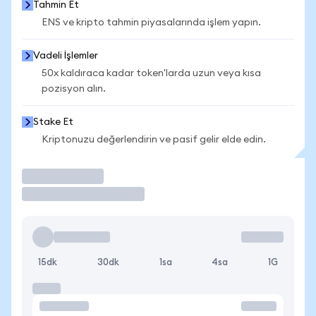
Tahmin Et
ENS ve kripto tahmin piyasalarında işlem yapın.
Vadeli İşlemler
50x kaldıraca kadar token'larda uzun veya kısa
pozisyon alın.
Stake Et
Kriptonuzu değerlendirin ve pasif gelir elde edin.
İşlem Yap
15dk
30dk
1sa
4sa
1G