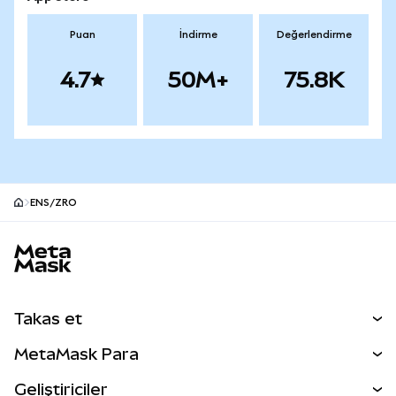
Puan
İndirme
Değerlendirme
4.7
50M+
75.8K
ENS/ZRO
MetaMask site alt bilgisi
Takas et
Takas İşlemleri
MetaMask Para
Tahmin Et
YENİ
Kripto Al
Geliştiriciler