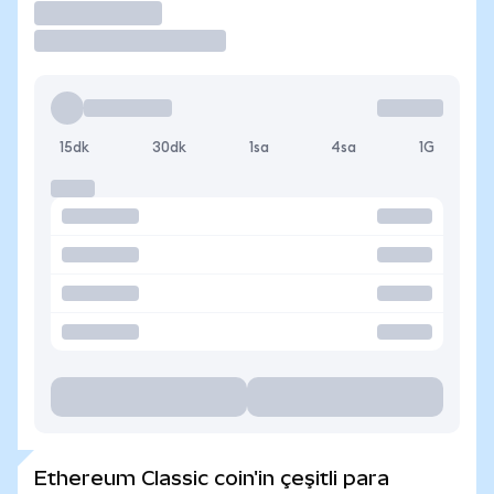
İşlem Yap
15dk
30dk
1sa
4sa
1G
Ethereum Classic coin'in çeşitli para