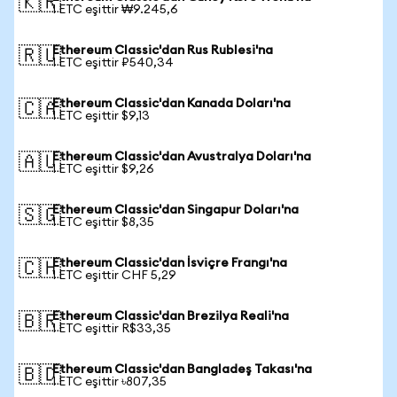
🇰🇷
1 ETC eşittir ₩9.245,6
Ethereum Classic'dan Rus Rublesi'na
🇷🇺
1 ETC eşittir ₽540,34
Ethereum Classic'dan Kanada Doları'na
🇨🇦
1 ETC eşittir $9,13
Ethereum Classic'dan Avustralya Doları'na
🇦🇺
1 ETC eşittir $9,26
Ethereum Classic'dan Singapur Doları'na
🇸🇬
1 ETC eşittir $8,35
Ethereum Classic'dan İsviçre Frangı'na
🇨🇭
1 ETC eşittir CHF 5,29
Ethereum Classic'dan Brezilya Reali'na
🇧🇷
1 ETC eşittir R$33,35
Ethereum Classic'dan Bangladeş Takası'na
🇧🇩
1 ETC eşittir ৳807,35