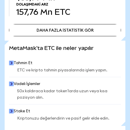
DOLAŞIMDAKI ARZ
157,76 Mn
ETC
DAHA FAZLA İSTATİSTİK GÖR
DAHA FAZLA İSTATİSTİK GÖR
MetaMask'ta ETC ile neler yapılır
Tahmin Et
ETC ve kripto tahmin piyasalarında işlem yapın.
Vadeli İşlemler
50x kaldıraca kadar token'larda uzun veya kısa
pozisyon alın.
Stake Et
Kriptonuzu değerlendirin ve pasif gelir elde edin.