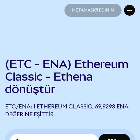
METAMASK'I EDİNİN
METAMASK'I EDİNİN
(ETC - ENA) Ethereum
Classic - Ethena
dönüştür
ETC/ENA: 1 ETHEREUM CLASSIC, 69,9293 ENA
DEĞERINE EŞITTIR