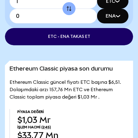
ETC
ENA
ETC - ENA TAKAS ET
Ethereum Classic piyasa son durumu
Ethereum Classic güncel fiyatı ETC başına $6,51.
Dolaşımdaki arzı 157,76 Mn ETC ve Ethereum
Classic toplam piyasa değeri $1,03 Mr .
PIYASA DEĞERI
$1,03 Mr
İŞLEM HACMI
(24S)
$33,77 Mn