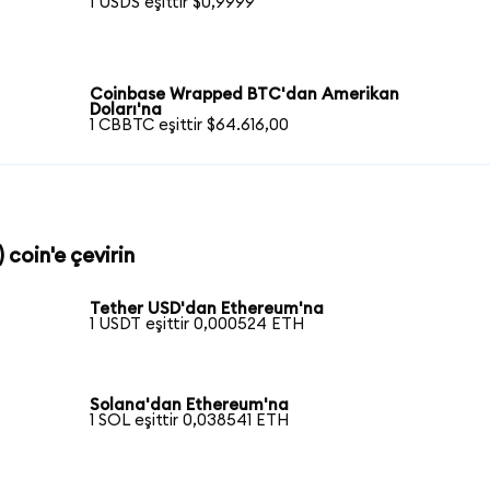
1 USDS eşittir $0,9999
Coinbase Wrapped BTC'dan Amerikan
Doları'na
1 CBBTC eşittir $64.616,00
 coin'e çevirin
Tether USD'dan Ethereum'na
1 USDT eşittir 0,000524 ETH
Solana'dan Ethereum'na
1 SOL eşittir 0,038541 ETH