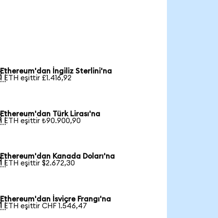
Ethereum'dan İngiliz Sterlini'na

1 ETH eşittir £1.416,92
Ethereum'dan Türk Lirası'na

1 ETH eşittir ₺90.900,90
Ethereum'dan Kanada Doları'na

1 ETH eşittir $2.672,30
Ethereum'dan İsviçre Frangı'na

1 ETH eşittir CHF 1.546,47