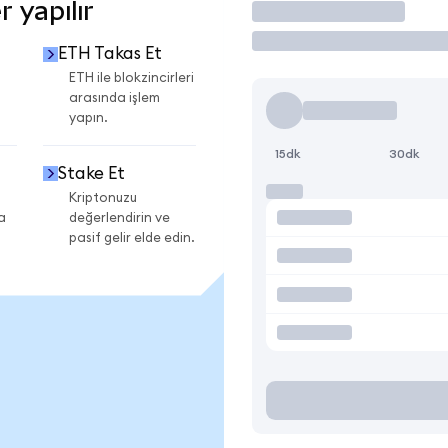
 yapılır
İşlem Yap
ETH Takas Et
ETH ile blokzincirleri
arasında işlem
yapın.
15dk
30dk
Stake Et
Kriptonuzu
a
değerlendirin ve
pasif gelir elde edin.