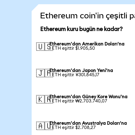
Ethereum coin'in çeşitli 
Ethereum kuru bugün ne kadar?
Ethereum'dan Amerikan Doları'na
🇺🇸
1 ETH eşittir $1.905,50
Ethereum'dan Japon Yeni'na
🇯🇵
1 ETH eşittir ¥301.845,17
Ethereum'dan Güney Kore Wonu'na
🇰🇷
1 ETH eşittir ₩2.703.740,07
Ethereum'dan Avustralya Doları'na
🇦🇺
1 ETH eşittir $2.708,27