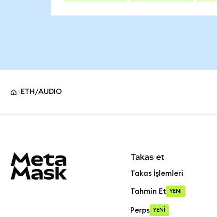
ETH/AUDIO
MetaMask site alt bilgisi
Takas et
Takas İşlemleri
Tahmin Et
YENİ
Perps
YENİ