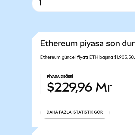
Ethereum piyasa son du
Ethereum güncel fiyatı ETH başına $1.905,50
PIYASA DEĞERI
$229,96 Mr
DAHA FAZLA İSTATİSTİK GÖR
DAHA FAZLA İSTATİSTİK GÖR