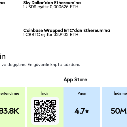
'na
Sky Dollar'dan Ethereum'na
1 USDS eşittir 0,000525 ETH
Coinbase Wrapped BTC'dan Ethereum'na
1 CBBTC eşittir 33,9103 ETH
in
e değiştirin. En güvenilir kripto cüzdanı.
App Store
erlendirme
İndir
Puan
İndirme
83.8K
4.7
50M