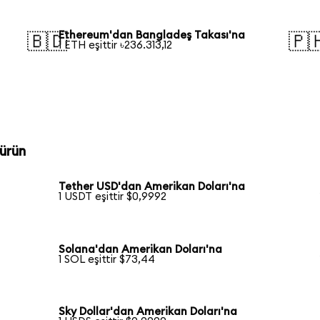
Ethereum'dan Bangladeş Takası'na
🇧🇩
🇵
1 ETH eşittir ৳236.313,12
ürün
Tether USD'dan Amerikan Doları'na
1 USDT eşittir $0,9992
Solana'dan Amerikan Doları'na
1 SOL eşittir $73,44
Sky Dollar'dan Amerikan Doları'na