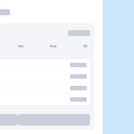
1sa
4sa
1G