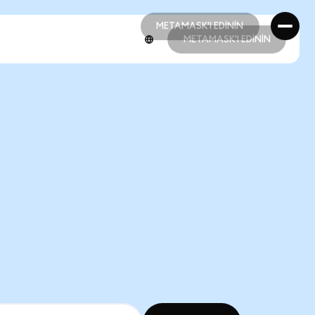
METAMASK'I EDİNİN
METAMASK'I EDİNİN
METAMASK'I EDİNİN
METAMASK'I EDİNİN