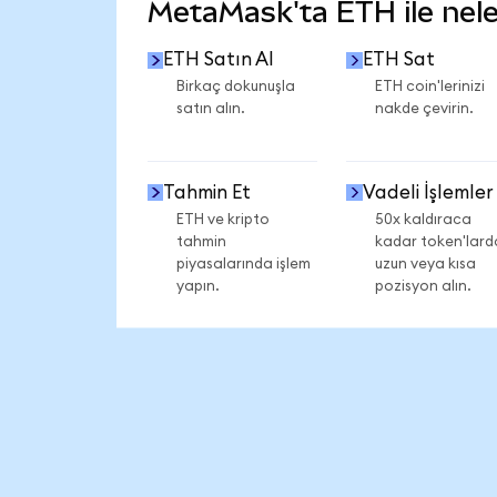
MetaMask'ta ETH ile neler
ETH Satın Al
ETH Sat
Birkaç dokunuşla
ETH coin'lerinizi
satın alın.
nakde çevirin.
Tahmin Et
Vadeli İşlemler
ETH ve kripto
50x kaldıraca
tahmin
kadar token'lard
piyasalarında işlem
uzun veya kısa
yapın.
pozisyon alın.