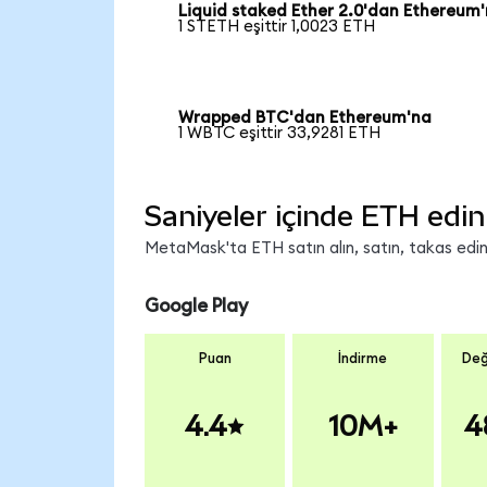
Liquid staked Ether 2.0'dan Ethereum
1 STETH eşittir 1,0023 ETH
Wrapped BTC'dan Ethereum'na
1 WBTC eşittir 33,9281 ETH
Saniyeler içinde ETH edin
MetaMask'ta ETH satın alın, satın, takas edin v
Google Play
Puan
İndirme
Değ
4.4
10M+
4