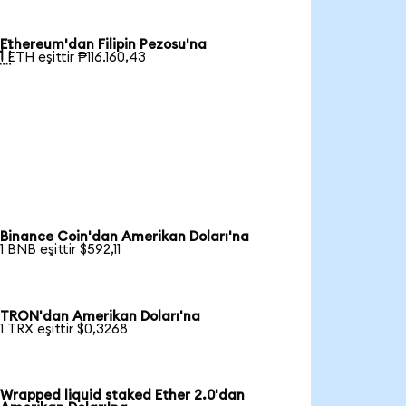
Ethereum'dan Filipin Pezosu'na

1 ETH eşittir ₱116.160,43
Binance Coin'dan Amerikan Doları'na
1 BNB eşittir $592,11
TRON'dan Amerikan Doları'na
1 TRX eşittir $0,3268
Wrapped liquid staked Ether 2.0'dan