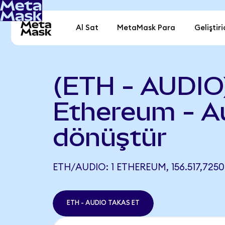
Al Sat
MetaMask Para
Geliştiri
(ETH - AUDIO
Ethereum - A
dönüştür
ETH/AUDIO: 1 ETHEREUM, 156.517,725
ETH - AUDIO TAKAS ET