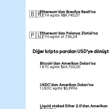
Ethereum'dan Brezilya Reali'na
🇧🇷
1 ETH eşittir R$9.740,07
Ethereum'dan Polonya Zlotisi'na
🇵🇱
1 ETH eşittir zł 7.116,24
Diğer kripto paraları USD'ye dönüşt
Bitcoin'dan Amerikan Doları'na
1 BTC eşittir $64.703,00
USDC'dan Amerikan Doları'na
1 USDC eşittir $0,9996
Liquid staked Ether 2.0'dan Amerikan