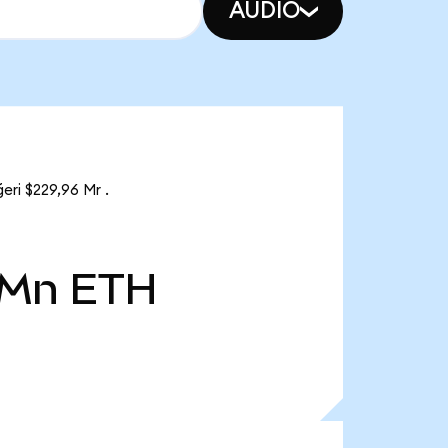
AUDIO
eri $229,96 Mr .
 Mn
ETH