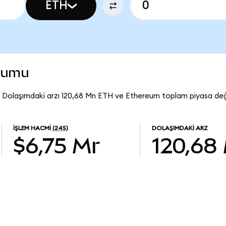
ETH
rumu
. Dolaşımdaki arzı 120,68 Mn ETH ve Ethereum toplam piyasa değ
İŞLEM HACMI
(24S)
DOLAŞIMDAKI ARZ
$6,75 Mr
120,68