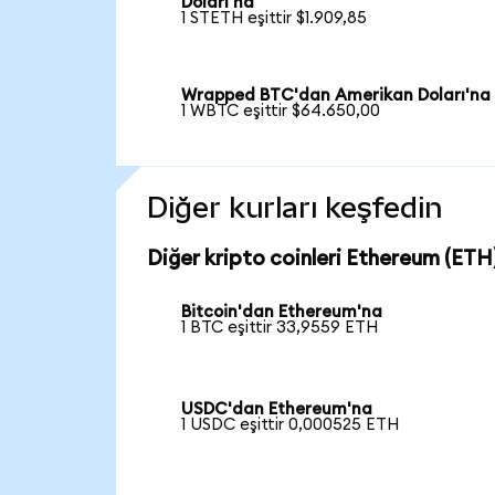
Doları'na
1 STETH eşittir $1.909,85
Wrapped BTC'dan Amerikan Doları'na
1 WBTC eşittir $64.650,00
Diğer kurları keşfedin
Diğer kripto coinleri Ethereum (ETH)
Bitcoin'dan Ethereum'na
1 BTC eşittir 33,9559 ETH
USDC'dan Ethereum'na
1 USDC eşittir 0,000525 ETH