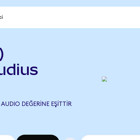
ci
)
udius
0 AUDIO DEĞERINE EŞITTIR