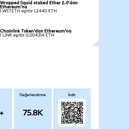
Wrapped liquid staked Ether 2.0'dan
Ethereum'na
1 WSTETH eşittir 1,2440 ETH
Chainlink Token'dan Ethereum'na
1 LINK eşittir 0,004314 ETH
Değerlendirme
İndir
+
75.8K