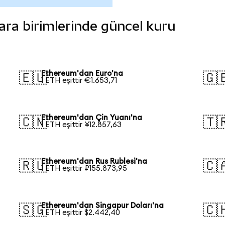
para birimlerinde güncel kuru
Ethereum'dan Euro'na
🇪🇺
🇬
1 ETH eşittir €1.653,71
Ethereum'dan Çin Yuanı'na
🇨🇳
🇹
1 ETH eşittir ¥12.857,63
Ethereum'dan Rus Rublesi'na
🇷🇺
🇨
1 ETH eşittir ₽155.873,95
Ethereum'dan Singapur Doları'na
🇸🇬
🇨
1 ETH eşittir $2.442,40