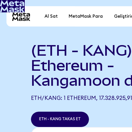
Al Sat
MetaMask Para
Geliştiri
(ETH - KANG
Ethereum -
Kangamoon d
ETH/KANG: 1 ETHEREUM, 17.328.925,9
ETH - KANG TAKAS ET