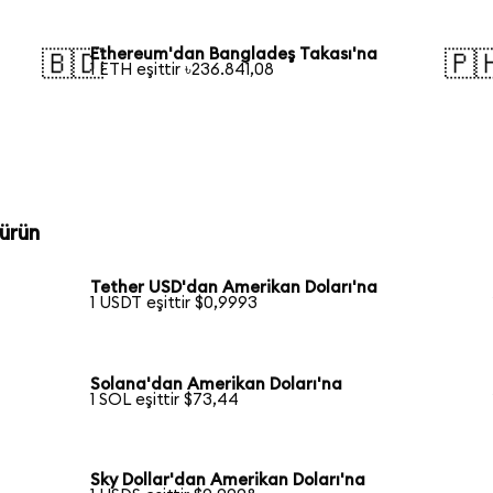
Ethereum'dan Bangladeş Takası'na
🇧🇩
🇵
1 ETH eşittir ৳236.841,08
ürün
Tether USD'dan Amerikan Doları'na
1 USDT eşittir $0,9993
Solana'dan Amerikan Doları'na
1 SOL eşittir $73,44
Sky Dollar'dan Amerikan Doları'na