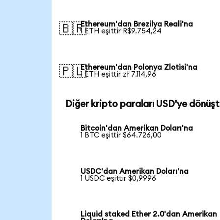
Ethereum'dan Brezilya Reali'na
🇧🇷
1 ETH eşittir R$9.754,24
Ethereum'dan Polonya Zlotisi'na
🇵🇱
1 ETH eşittir zł 7.114,96
Diğer kripto paraları USD'ye dönüşt
Bitcoin'dan Amerikan Doları'na
1 BTC eşittir $64.726,00
USDC'dan Amerikan Doları'na
1 USDC eşittir $0,9996
Liquid staked Ether 2.0'dan Amerikan