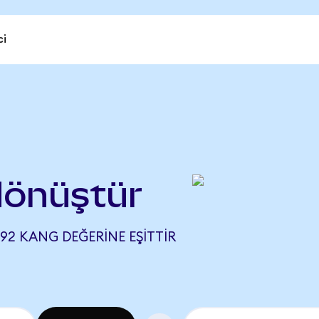
ci
)
önüştür
192 KANG DEĞERINE EŞITTIR