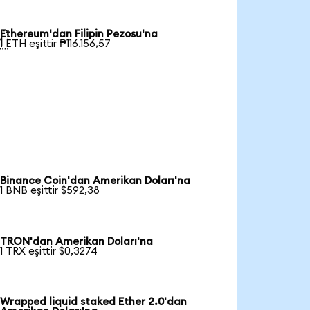
Ethereum'dan Filipin Pezosu'na

1 ETH eşittir ₱116.156,57
Binance Coin'dan Amerikan Doları'na
1 BNB eşittir $592,38
TRON'dan Amerikan Doları'na
1 TRX eşittir $0,3274
Wrapped liquid staked Ether 2.0'dan