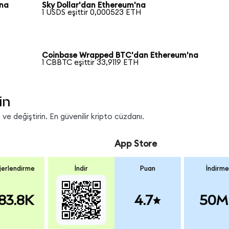
'na
Sky Dollar'dan Ethereum'na
1 USDS eşittir 0,000523 ETH
Coinbase Wrapped BTC'dan Ethereum'na
1 CBBTC eşittir 33,9119 ETH
in
e değiştirin. En güvenilir kripto cüzdanı.
App Store
erlendirme
İndir
Puan
İndirme
83.8K
4.7
50M