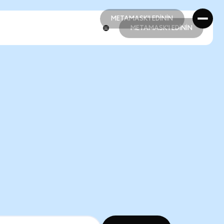
METAMASK'I EDİNİN
METAMASK'I EDİNİN
METAMASK'I EDİNİN
METAMASK'I EDİNİN