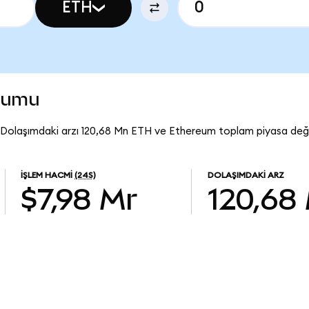
ETH
rumu
. Dolaşımdaki arzı 120,68 Mn ETH ve Ethereum toplam piyasa değe
İŞLEM HACMI
(24S)
DOLAŞIMDAKI ARZ
$7,98 Mr
120,68