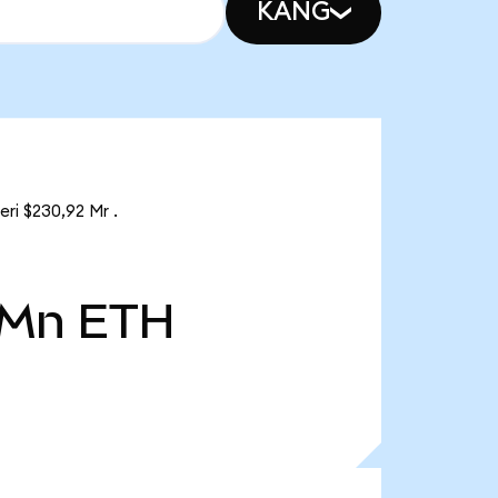
KANG
ri $230,92 Mr .
 Mn
ETH