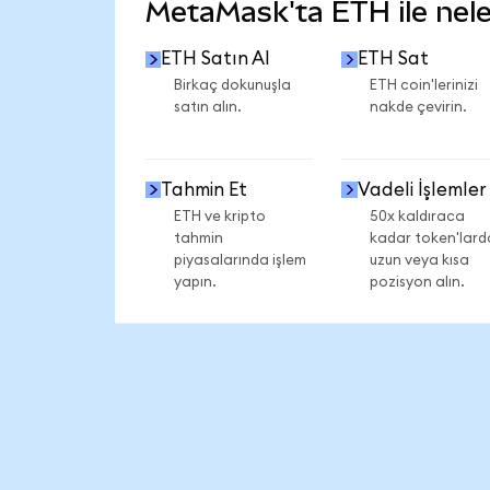
MetaMask'ta ETH ile neler
ETH Satın Al
ETH Sat
Birkaç dokunuşla
ETH coin'lerinizi
satın alın.
nakde çevirin.
Tahmin Et
Vadeli İşlemler
ETH ve kripto
50x kaldıraca
tahmin
kadar token'lard
piyasalarında işlem
uzun veya kısa
yapın.
pozisyon alın.