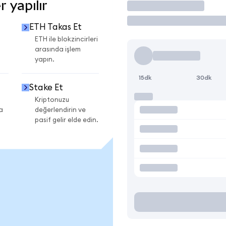
 yapılır
İşlem Yap
ETH Takas Et
ETH ile blokzincirleri
arasında işlem
yapın.
15dk
30dk
Stake Et
Kriptonuzu
a
değerlendirin ve
pasif gelir elde edin.