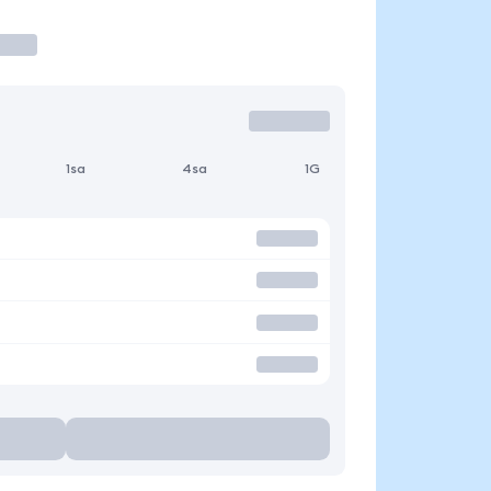
1sa
4sa
1G