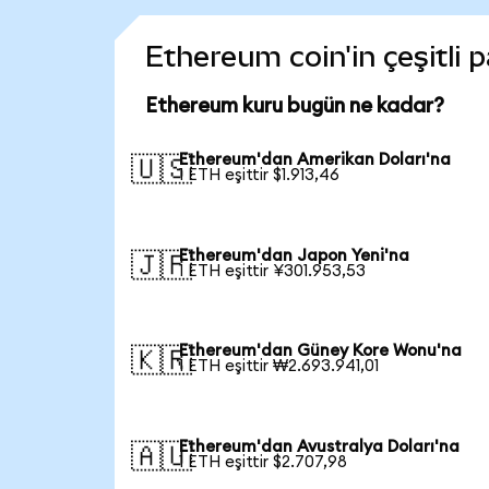
Ethereum coin'in çeşitli 
Ethereum kuru bugün ne kadar?
Ethereum'dan Amerikan Doları'na
🇺🇸
1 ETH eşittir $1.913,46
Ethereum'dan Japon Yeni'na
🇯🇵
1 ETH eşittir ¥301.953,53
Ethereum'dan Güney Kore Wonu'na
🇰🇷
1 ETH eşittir ₩2.693.941,01
Ethereum'dan Avustralya Doları'na
🇦🇺
1 ETH eşittir $2.707,98