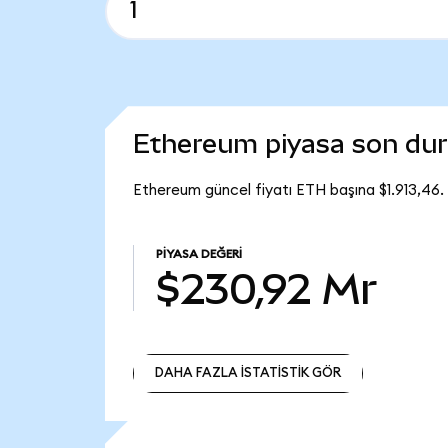
Ethereum piyasa son du
Ethereum güncel fiyatı ETH başına $1.913,46
PIYASA DEĞERI
$230,92 Mr
DAHA FAZLA İSTATİSTİK GÖR
DAHA FAZLA İSTATİSTİK GÖR