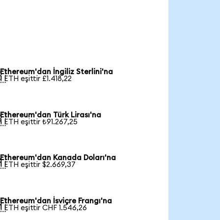
Ethereum'dan İngiliz Sterlini'na

1 ETH eşittir £1.418,22
Ethereum'dan Türk Lirası'na

1 ETH eşittir ₺91.267,25
Ethereum'dan Kanada Doları'na

1 ETH eşittir $2.669,37
Ethereum'dan İsviçre Frangı'na

1 ETH eşittir CHF 1.546,26