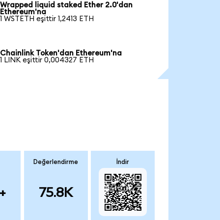
Wrapped liquid staked Ether 2.0'dan
Ethereum'na
1 WSTETH eşittir 1,2413 ETH
Chainlink Token'dan Ethereum'na
1 LINK eşittir 0,004327 ETH
Değerlendirme
İndir
+
75.8K