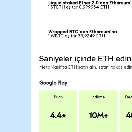
Liquid staked Ether 2.0'dan Ethereum
1 STETH eşittir 0,999984 ETH
Wrapped BTC'dan Ethereum'na
1 WBTC eşittir 33,9249 ETH
Saniyeler içinde ETH edin
MetaMask'ta ETH satın alın, satın, takas edin v
Google Play
Puan
İndirme
Değ
4.4
10M+
4