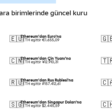
para birimlerinde güncel kuru
Ethereum'dan Euro'na
🇪🇺
🇬
1 ETH eşittir €1.655,09
Ethereum'dan Çin Yuanı'na
🇨🇳
🇹
1 ETH eşittir ¥12.910,31
Ethereum'dan Rus Rublesi'na
🇷🇺
🇨
1 ETH eşittir ₽157.412,61
Ethereum'dan Singapur Doları'na
🇸🇬
🇨
1 ETH eşittir $2.445,59