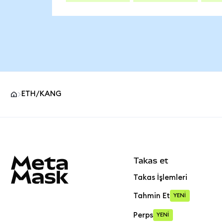
ETH/KANG
MetaMask site alt bilgisi
Takas et
Takas İşlemleri
Tahmin Et
YENİ
Perps
YENİ