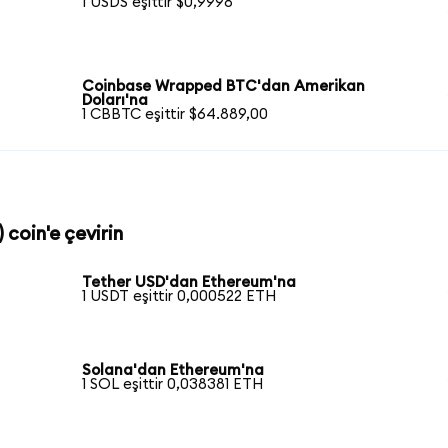
1 USDS eşittir $0,9998
Coinbase Wrapped BTC'dan Amerikan
Doları'na
1 CBBTC eşittir $64.889,00
 coin'e çevirin
Tether USD'dan Ethereum'na
1 USDT eşittir 0,000522 ETH
Solana'dan Ethereum'na
1 SOL eşittir 0,038381 ETH