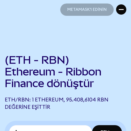
METAMASK'I EDİNİN
METAMASK'I EDİNİN
(ETH - RBN)
Ethereum - Ribbon
Finance dönüştür
ETH/RBN: 1 ETHEREUM, 95.408,6104 RBN
DEĞERINE EŞITTIR