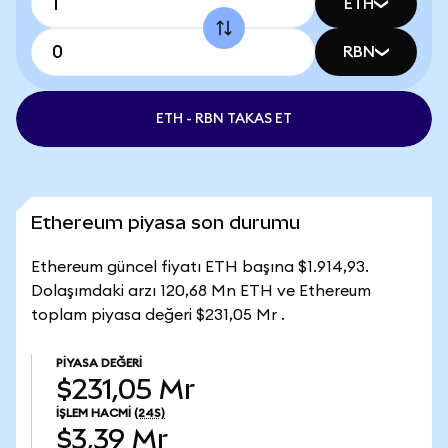
ETH
RBN
ETH - RBN TAKAS ET
Ethereum piyasa son durumu
Ethereum güncel fiyatı ETH başına $1.914,93.
Dolaşımdaki arzı 120,68 Mn ETH ve Ethereum
toplam piyasa değeri $231,05 Mr .
PIYASA DEĞERI
$231,05 Mr
İŞLEM HACMI
(24S)
$3,39 Mr