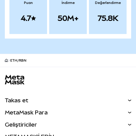
Puan
İndirme
Değerlendirme
4.7
50M+
75.8K
ETH/RBN
MetaMask site alt bilgisi
Takas et
Takas İşlemleri
MetaMask Para
Tahmin Et
YENİ
Kripto Al
Geliştiriciler
Perps
YENİ
MetaMask Kart
Dökümantasyon