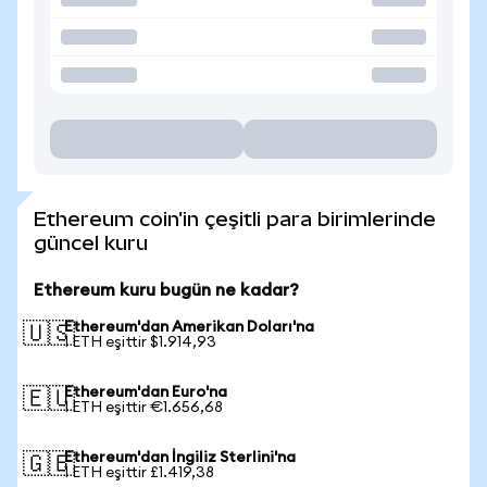
Ethereum coin'in çeşitli para birimlerinde
güncel kuru
Ethereum kuru bugün ne kadar?
Ethereum'dan Amerikan Doları'na
🇺🇸
1 ETH eşittir $1.914,93
Ethereum'dan Euro'na
🇪🇺
1 ETH eşittir €1.656,68
Ethereum'dan İngiliz Sterlini'na
🇬🇧
1 ETH eşittir £1.419,38