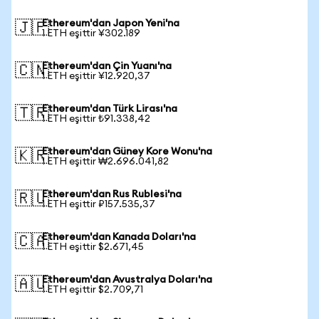
Ethereum'dan Japon Yeni'na
🇯🇵
1 ETH eşittir ¥302.189
Ethereum'dan Çin Yuanı'na
🇨🇳
1 ETH eşittir ¥12.920,37
Ethereum'dan Türk Lirası'na
🇹🇷
1 ETH eşittir ₺91.338,42
Ethereum'dan Güney Kore Wonu'na
🇰🇷
1 ETH eşittir ₩2.696.041,82
Ethereum'dan Rus Rublesi'na
🇷🇺
1 ETH eşittir ₽157.535,37
Ethereum'dan Kanada Doları'na
🇨🇦
1 ETH eşittir $2.671,45
Ethereum'dan Avustralya Doları'na
🇦🇺
1 ETH eşittir $2.709,71