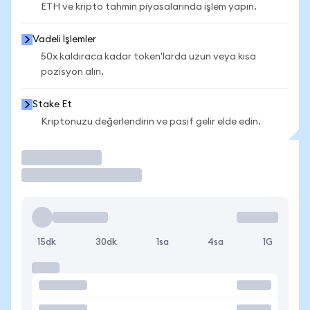
ETH ve kripto tahmin piyasalarında işlem yapın.
Vadeli İşlemler
50x kaldıraca kadar token'larda uzun veya kısa
pozisyon alın.
Stake Et
Kriptonuzu değerlendirin ve pasif gelir elde edin.
İşlem Yap
15dk
30dk
1sa
4sa
1G