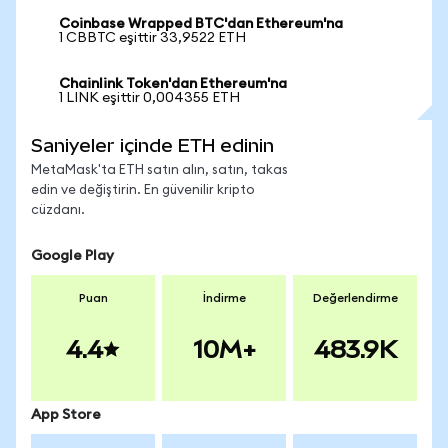
Coinbase Wrapped BTC'dan Ethereum'na
1 CBBTC eşittir 33,9522 ETH
Chainlink Token'dan Ethereum'na
1 LINK eşittir 0,004355 ETH
Saniyeler içinde ETH edinin
MetaMask'ta ETH satın alın, satın, takas
edin ve değiştirin. En güvenilir kripto
cüzdanı.
Google Play
Puan
İndirme
Değerlendirme
4.4
10M+
483.9K
App Store