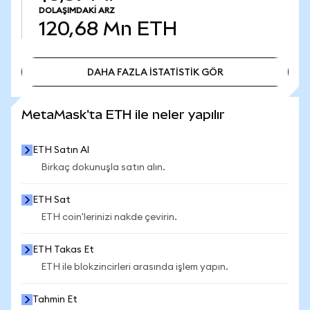
DOLAŞIMDAKI ARZ
120,68 Mn
ETH
DAHA FAZLA İSTATİSTİK GÖR
DAHA FAZLA İSTATİSTİK GÖR
MetaMask'ta ETH ile neler yapılır
ETH Satın Al
Birkaç dokunuşla satın alın.
ETH Sat
ETH coin'lerinizi nakde çevirin.
ETH Takas Et
ETH ile blokzincirleri arasında işlem yapın.
Tahmin Et