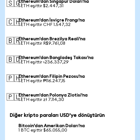
Ethereum'dan Singapur Doları'na
🇸🇬
1 ETH eşittir $2.447,31
Ethereum'dan İsviçre Frangı'na
🇨🇭
1 ETH eşittir CHF 1.547,32
Ethereum'dan Brezilya Reali'na
🇧🇷
1 ETH eşittir R$9.761,08
Ethereum'dan Bangladeş Takası'na
🇧🇩
1 ETH eşittir ৳236.337,29
Ethereum'dan Filipin Pezosu'na
🇵🇭
1 ETH eşittir ₱116.247,15
Ethereum'dan Polonya Zlotisi'na
🇵🇱
1 ETH eşittir zł 7.114,30
Diğer kripto paraları USD'ye dönüştürün
Bitcoin'dan Amerikan Doları'na
1 BTC eşittir $65.055,00