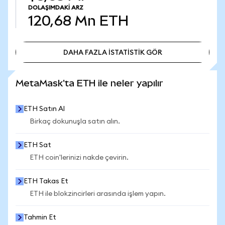
DOLAŞIMDAKI ARZ
120,68 Mn
ETH
DAHA FAZLA İSTATİSTİK GÖR
DAHA FAZLA İSTATİSTİK GÖR
MetaMask'ta ETH ile neler yapılır
ETH Satın Al
Birkaç dokunuşla satın alın.
ETH Sat
ETH coin'lerinizi nakde çevirin.
ETH Takas Et
ETH ile blokzincirleri arasında işlem yapın.
Tahmin Et