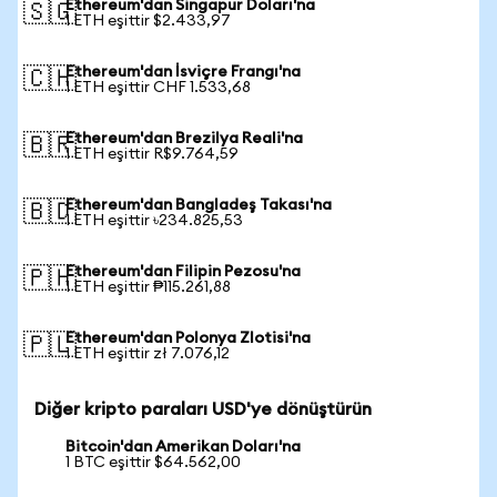
Ethereum'dan Singapur Doları'na
🇸🇬
1 ETH eşittir $2.433,97
Ethereum'dan İsviçre Frangı'na
🇨🇭
1 ETH eşittir CHF 1.533,68
Ethereum'dan Brezilya Reali'na
🇧🇷
1 ETH eşittir R$9.764,59
Ethereum'dan Bangladeş Takası'na
🇧🇩
1 ETH eşittir ৳234.825,53
Ethereum'dan Filipin Pezosu'na
🇵🇭
1 ETH eşittir ₱115.261,88
Ethereum'dan Polonya Zlotisi'na
🇵🇱
1 ETH eşittir zł 7.076,12
Diğer kripto paraları USD'ye dönüştürün
Bitcoin'dan Amerikan Doları'na
1 BTC eşittir $64.562,00