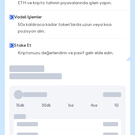
ETH ve kripto tahmin piyasalarında işlem yapın.
Vadeli İşlemler
50x kaldıraca kadar token'larda uzun veya kısa
pozisyon alın.
Stake Et
Kriptonuzu değerlendirin ve pasif gelir elde edin.
İşlem Yap
15dk
30dk
1sa
4sa
1G