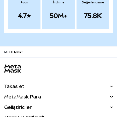
Puan
İndirme
Değerlendirme
4.7
50M+
75.8K
ETH/RGT
MetaMask site alt bilgisi
Takas et
Takas İşlemleri
MetaMask Para
Tahmin Et
YENİ
Kripto Al
Geliştiriciler
Perps
YENİ
MetaMask Kart
Dökümantasyon