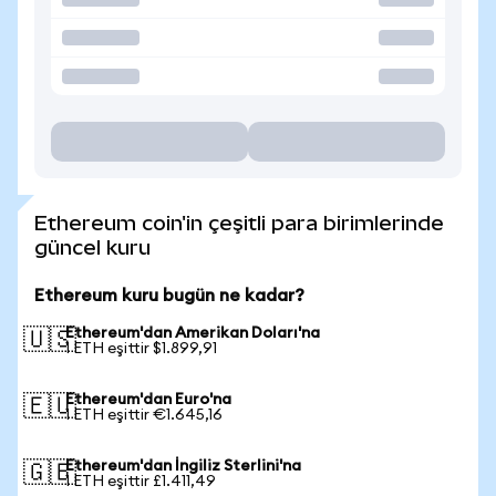
Ethereum coin'in çeşitli para birimlerinde
güncel kuru
Ethereum kuru bugün ne kadar?
Ethereum'dan Amerikan Doları'na
🇺🇸
1 ETH eşittir $1.899,91
Ethereum'dan Euro'na
🇪🇺
1 ETH eşittir €1.645,16
Ethereum'dan İngiliz Sterlini'na
🇬🇧
1 ETH eşittir £1.411,49