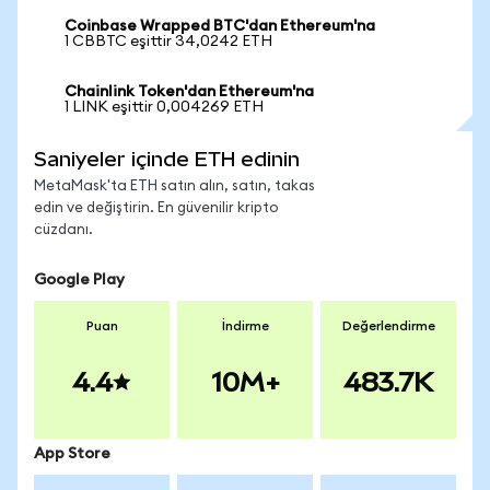
Coinbase Wrapped BTC'dan Ethereum'na
1 CBBTC eşittir 34,0242 ETH
Chainlink Token'dan Ethereum'na
1 LINK eşittir 0,004269 ETH
Saniyeler içinde ETH edinin
MetaMask'ta ETH satın alın, satın, takas
edin ve değiştirin. En güvenilir kripto
cüzdanı.
Google Play
Puan
İndirme
Değerlendirme
4.4
10M+
483.7K
App Store