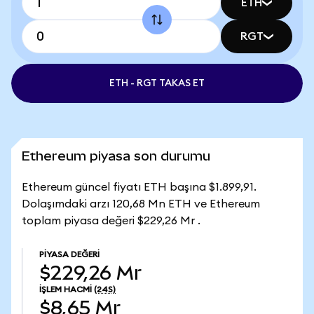
ETH
RGT
ETH - RGT TAKAS ET
Ethereum piyasa son durumu
Ethereum güncel fiyatı ETH başına $1.899,91.
Dolaşımdaki arzı 120,68 Mn ETH ve Ethereum
toplam piyasa değeri $229,26 Mr .
PIYASA DEĞERI
$229,26 Mr
İŞLEM HACMI
(24S)
$8,65 Mr