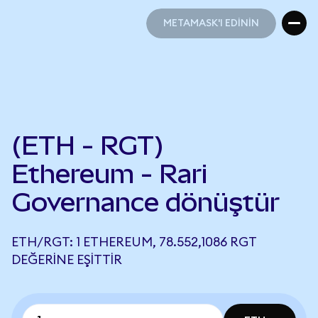
METAMASK'I EDİNİN
METAMASK'I EDİNİN
(ETH - RGT)
Ethereum - Rari
Governance dönüştür
ETH/RGT: 1 ETHEREUM, 78.552,1086 RGT
DEĞERINE EŞITTIR