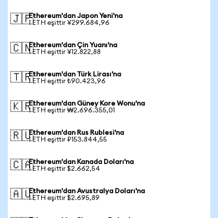
Ethereum'dan Japon Yeni'na
🇯🇵
1 ETH eşittir ¥299.684,96
Ethereum'dan Çin Yuanı'na
🇨🇳
1 ETH eşittir ¥12.822,88
Ethereum'dan Türk Lirası'na
🇹🇷
1 ETH eşittir ₺90.423,96
Ethereum'dan Güney Kore Wonu'na
🇰🇷
1 ETH eşittir ₩2.696.355,01
Ethereum'dan Rus Rublesi'na
🇷🇺
1 ETH eşittir ₽153.844,55
Ethereum'dan Kanada Doları'na
🇨🇦
1 ETH eşittir $2.662,54
Ethereum'dan Avustralya Doları'na
🇦🇺
1 ETH eşittir $2.695,89