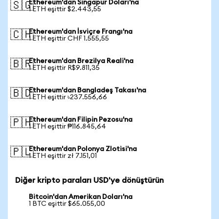
Ethereum'dan Singapur Doları'na
🇸🇬
1 ETH eşittir $2.443,55
Ethereum'dan İsviçre Frangı'na
🇨🇭
1 ETH eşittir CHF 1.555,55
Ethereum'dan Brezilya Reali'na
🇧🇷
1 ETH eşittir R$9.811,35
Ethereum'dan Bangladeş Takası'na
🇧🇩
1 ETH eşittir ৳237.556,66
Ethereum'dan Filipin Pezosu'na
🇵🇭
1 ETH eşittir ₱116.845,64
Ethereum'dan Polonya Zlotisi'na
🇵🇱
1 ETH eşittir zł 7.151,01
Diğer kripto paraları USD'ye dönüştürün
Bitcoin'dan Amerikan Doları'na
1 BTC eşittir $65.055,00