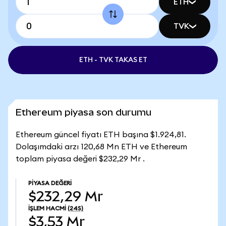
ETH
TVK
ETH - TVK TAKAS ET
Ethereum piyasa son durumu
Ethereum güncel fiyatı ETH başına $1.924,81.
Dolaşımdaki arzı 120,68 Mn ETH ve Ethereum
toplam piyasa değeri $232,29 Mr .
PIYASA DEĞERI
$232,29 Mr
İŞLEM HACMI
(24S)
$3,53 Mr