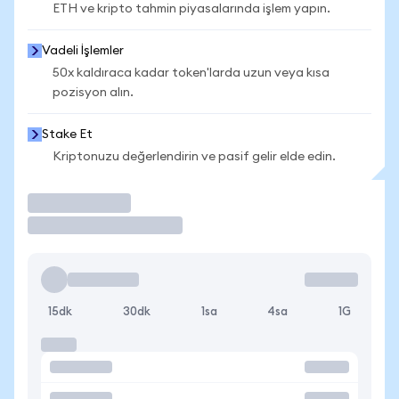
ETH ve kripto tahmin piyasalarında işlem yapın.
Vadeli İşlemler
50x kaldıraca kadar token'larda uzun veya kısa
pozisyon alın.
Stake Et
Kriptonuzu değerlendirin ve pasif gelir elde edin.
İşlem Yap
15dk
30dk
1sa
4sa
1G