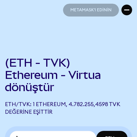
METAMASK'I EDİNİN
METAMASK'I EDİNİN
(ETH - TVK)
Ethereum - Virtua
dönüştür
ETH/TVK: 1 ETHEREUM, 4.782.255,4598 TVK
DEĞERINE EŞITTIR