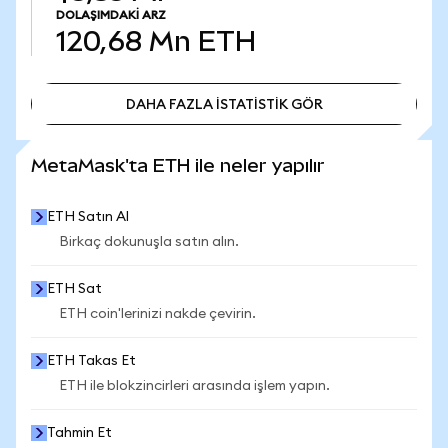
DOLAŞIMDAKI ARZ
120,68 Mn
ETH
DAHA FAZLA İSTATİSTİK GÖR
DAHA FAZLA İSTATİSTİK GÖR
MetaMask'ta ETH ile neler yapılır
ETH Satın Al
Birkaç dokunuşla satın alın.
ETH Sat
ETH coin'lerinizi nakde çevirin.
ETH Takas Et
ETH ile blokzincirleri arasında işlem yapın.
Tahmin Et