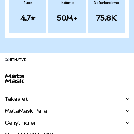
Puan
İndirme
Değerlendirme
4.7
50M+
75.8K
ETH/TVK
MetaMask site alt bilgisi
Takas et
Takas İşlemleri
MetaMask Para
Tahmin Et
YENİ
Kripto Al
Geliştiriciler
Perps
YENİ
MetaMask Kart
Dökümantasyon