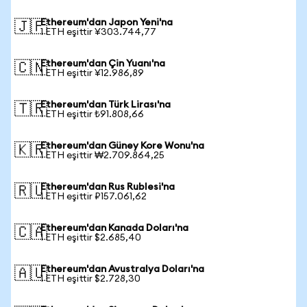
Ethereum'dan Japon Yeni'na
🇯🇵
1 ETH eşittir ¥303.744,77
Ethereum'dan Çin Yuanı'na
🇨🇳
1 ETH eşittir ¥12.986,89
Ethereum'dan Türk Lirası'na
🇹🇷
1 ETH eşittir ₺91.808,66
Ethereum'dan Güney Kore Wonu'na
🇰🇷
1 ETH eşittir ₩2.709.864,25
Ethereum'dan Rus Rublesi'na
🇷🇺
1 ETH eşittir ₽157.061,62
Ethereum'dan Kanada Doları'na
🇨🇦
1 ETH eşittir $2.685,40
Ethereum'dan Avustralya Doları'na
🇦🇺
1 ETH eşittir $2.728,30