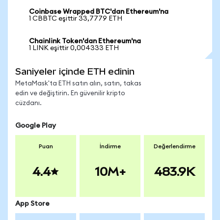
Coinbase Wrapped BTC'dan Ethereum'na
1 CBBTC eşittir 33,7779 ETH
Chainlink Token'dan Ethereum'na
1 LINK eşittir 0,004333 ETH
Saniyeler içinde ETH edinin
MetaMask'ta ETH satın alın, satın, takas
edin ve değiştirin. En güvenilir kripto
cüzdanı.
Google Play
Puan
İndirme
Değerlendirme
4.4
10M+
483.9K
App Store