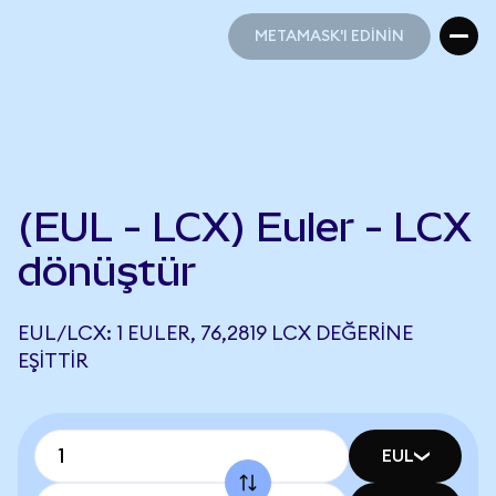
METAMASK'I EDİNİN
METAMASK'I EDİNİN
(EUL - LCX) Euler - LCX
dönüştür
EUL/LCX: 1 EULER, 76,2819 LCX DEĞERINE
EŞITTIR
EUL