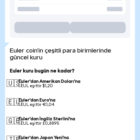
Euler coin'in çeşitli para birimlerinde
güncel kuru
Euler kuru bugün ne kadar?
Euler'dan Amerikan Doları'na
🇺🇸
1 EUL eşittir $1,20
Euler'dan Euro'na
🇪🇺
1 EUL eşittir €1,04
Euler'dan İngiliz Sterlini'na
🇬🇧
1 EUL eşittir £0,8895
Euler'dan Japon Yeni'na