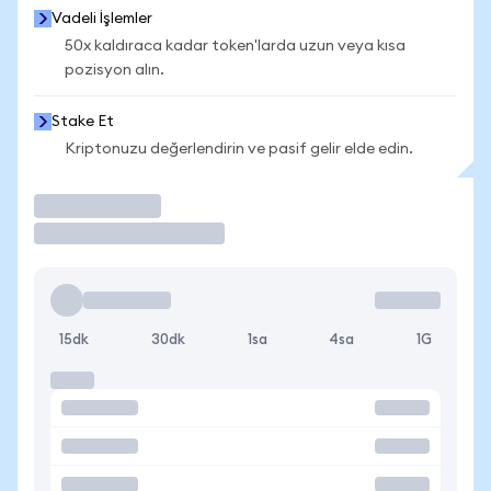
Vadeli İşlemler
50x kaldıraca kadar token'larda uzun veya kısa
pozisyon alın.
Stake Et
Kriptonuzu değerlendirin ve pasif gelir elde edin.
İşlem Yap
15dk
30dk
1sa
4sa
1G