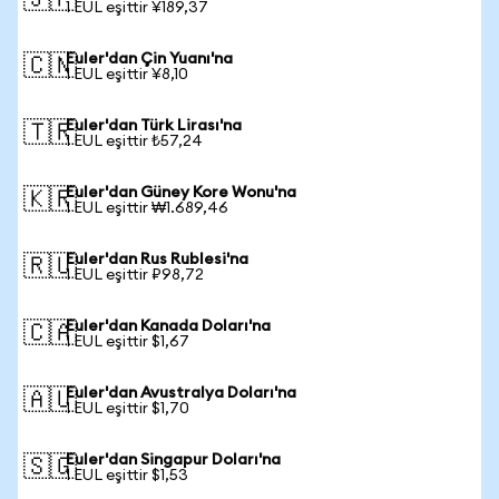
🇯🇵
1 EUL eşittir ¥189,37
Euler'dan Çin Yuanı'na
🇨🇳
1 EUL eşittir ¥8,10
Euler'dan Türk Lirası'na
🇹🇷
1 EUL eşittir ₺57,24
Euler'dan Güney Kore Wonu'na
🇰🇷
1 EUL eşittir ₩1.689,46
Euler'dan Rus Rublesi'na
🇷🇺
1 EUL eşittir ₽98,72
Euler'dan Kanada Doları'na
🇨🇦
1 EUL eşittir $1,67
Euler'dan Avustralya Doları'na
🇦🇺
1 EUL eşittir $1,70
Euler'dan Singapur Doları'na
🇸🇬
1 EUL eşittir $1,53