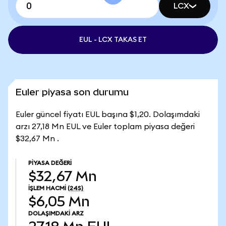
LCX
EUL - LCX TAKAS ET
Euler piyasa son durumu
Euler güncel fiyatı EUL başına $1,20. Dolaşımdaki
arzı 27,18 Mn EUL ve Euler toplam piyasa değeri
$32,67 Mn .
PIYASA DEĞERI
$32,67 Mn
İŞLEM HACMI
(24S)
$6,05 Mn
DOLAŞIMDAKI ARZ