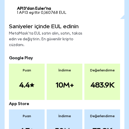
API3'dan Euler'na
1 API3 eşittir 0,160768 EUL
Saniyeler içinde EUL edinin
MetaMask'ta EUL satın alın, satın, takas
edin ve değiştirin. En güvenilir kripto
cüzdanı.
Google Play
Puan
İndirme
Değerlendirme
4.4
10M+
483.9K
App Store
Puan
İndirme
Değerlendirme