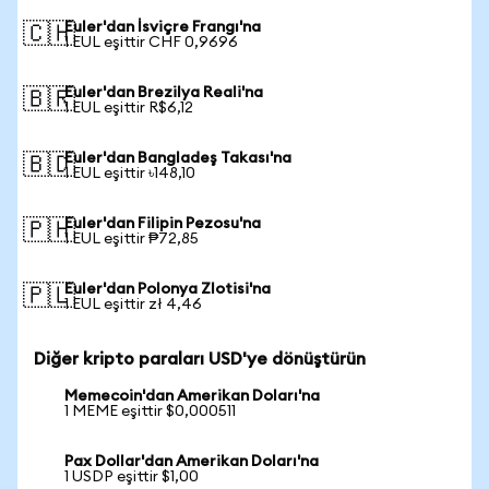
Euler'dan İsviçre Frangı'na
🇨🇭
1 EUL eşittir CHF 0,9696
Euler'dan Brezilya Reali'na
🇧🇷
1 EUL eşittir R$6,12
Euler'dan Bangladeş Takası'na
🇧🇩
1 EUL eşittir ৳148,10
Euler'dan Filipin Pezosu'na
🇵🇭
1 EUL eşittir ₱72,85
Euler'dan Polonya Zlotisi'na
🇵🇱
1 EUL eşittir zł 4,46
Diğer kripto paraları USD'ye dönüştürün
Memecoin'dan Amerikan Doları'na
1 MEME eşittir $0,000511
Pax Dollar'dan Amerikan Doları'na
1 USDP eşittir $1,00