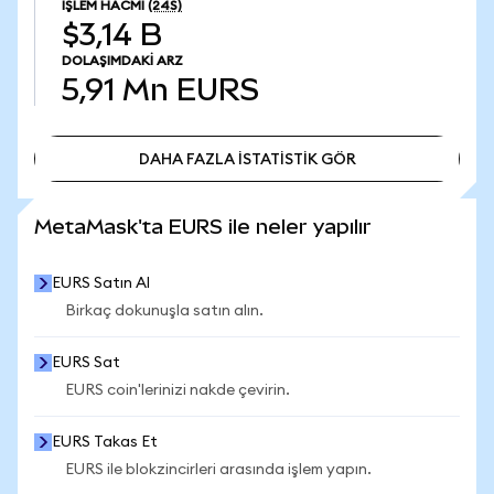
İŞLEM HACMI
(24S)
$3,14 B
DOLAŞIMDAKI ARZ
5,91 Mn
EURS
DAHA FAZLA İSTATİSTİK GÖR
DAHA FAZLA İSTATİSTİK GÖR
MetaMask'ta EURS ile neler yapılır
EURS Satın Al
Birkaç dokunuşla satın alın.
EURS Sat
EURS coin'lerinizi nakde çevirin.
EURS Takas Et
EURS ile blokzincirleri arasında işlem yapın.