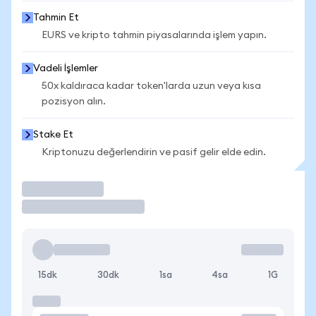
Tahmin Et
EURS ve kripto tahmin piyasalarında işlem yapın.
Vadeli İşlemler
50x kaldıraca kadar token'larda uzun veya kısa
pozisyon alın.
Stake Et
Kriptonuzu değerlendirin ve pasif gelir elde edin.
İşlem Yap
15dk
30dk
1sa
4sa
1G