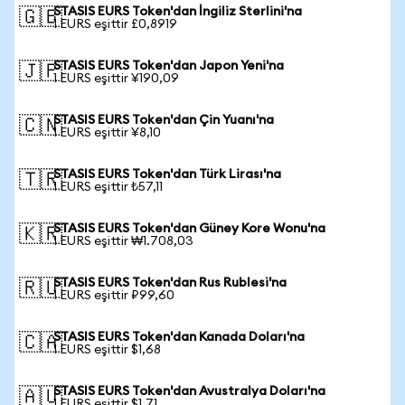
STASIS EURS Token'dan İngiliz Sterlini'na
🇬🇧
1 EURS eşittir £0,8919
STASIS EURS Token'dan Japon Yeni'na
🇯🇵
1 EURS eşittir ¥190,09
STASIS EURS Token'dan Çin Yuanı'na
🇨🇳
1 EURS eşittir ¥8,10
STASIS EURS Token'dan Türk Lirası'na
🇹🇷
1 EURS eşittir ₺57,11
STASIS EURS Token'dan Güney Kore Wonu'na
🇰🇷
1 EURS eşittir ₩1.708,03
STASIS EURS Token'dan Rus Rublesi'na
🇷🇺
1 EURS eşittir ₽99,60
STASIS EURS Token'dan Kanada Doları'na
🇨🇦
1 EURS eşittir $1,68
STASIS EURS Token'dan Avustralya Doları'na
🇦🇺
1 EURS eşittir $1,71