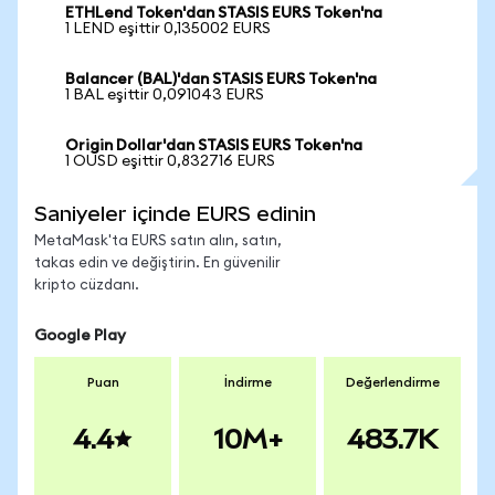
ETHLend Token'dan STASIS EURS Token'na
1 LEND eşittir 0,135002 EURS
Balancer (BAL)'dan STASIS EURS Token'na
1 BAL eşittir 0,091043 EURS
Origin Dollar'dan STASIS EURS Token'na
1 OUSD eşittir 0,832716 EURS
Saniyeler içinde EURS edinin
MetaMask'ta EURS satın alın, satın,
takas edin ve değiştirin. En güvenilir
kripto cüzdanı.
Google Play
Puan
İndirme
Değerlendirme
4.4
10M+
483.7K