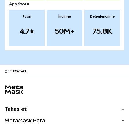
App Store
Puan
İndirme
Değerlendirme
4.7
50M+
75.8K
EURS/BAT
MetaMask site alt bilgisi
Takas et
Takas İşlemleri
MetaMask Para
Tahmin Et
YENİ
Kripto Al