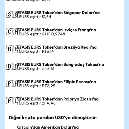
STASIS EURS Token'dan Singapur Doları'na
🇸🇬
1 EURS eşittir $1,54
STASIS EURS Token'dan İsviçre Frangı'na
🇨🇭
1 EURS eşittir CHF 0,9748
STASIS EURS Token'dan Brezilya Reali'na
🇧🇷
1 EURS eşittir R$6,14
STASIS EURS Token'dan Bangladeş Takası'na
🇧🇩
1 EURS eşittir ৳148,51
STASIS EURS Token'dan Filipin Pezosu'na
🇵🇭
1 EURS eşittir ₱72,95
STASIS EURS Token'dan Polonya Zlotisi'na
🇵🇱
1 EURS eşittir zł 4,48
Diğer kripto paraları USD'ye dönüştürün
Gitcoin'dan Amerikan Doları'na