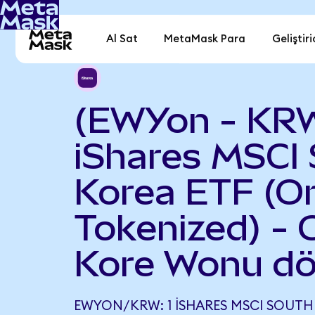
Al Sat
MetaMask Para
Geliştiri
(EWYon - KR
iShares MSCI
Korea ETF (O
Tokenized) -
Kore Wonu dö
EWYON/KRW: 1 ISHARES MSCI SOUTH