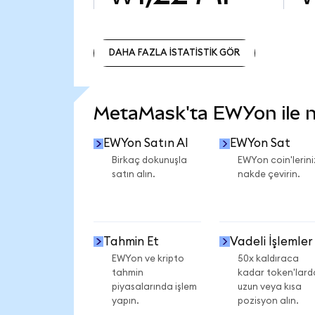
DAHA FAZLA İSTATİSTİK GÖR
DAHA FAZLA İSTATİSTİK GÖR
MetaMask'ta EWYon ile ne
EWYon Satın Al
EWYon Sat
Birkaç dokunuşla
EWYon coin'lerini
satın alın.
nakde çevirin.
Tahmin Et
Vadeli İşlemler
EWYon ve kripto
50x kaldıraca
tahmin
kadar token'lard
piyasalarında işlem
uzun veya kısa
yapın.
pozisyon alın.