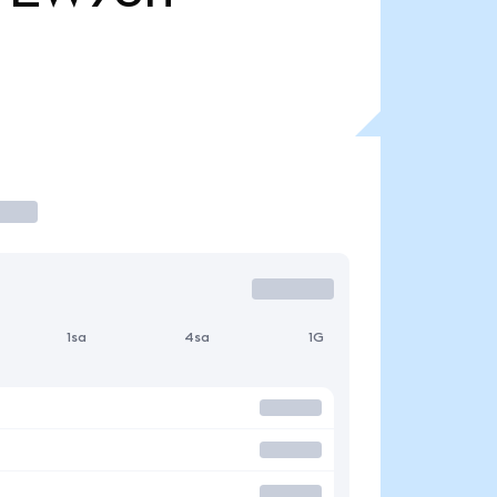
1sa
4sa
1G