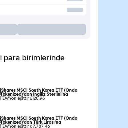
i para birimlerinde
iShares MSCI South Korea ETF (Ondo

Tokenized)'dan İngiliz Sterlini'na
1 EWYon eşittir £120,98
iShares MSCI South Korea ETF (Ondo

Tokenized)'dan Türk Lirası'na
1 EWYon eşittir ₺7.787,46