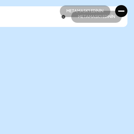
METAMASK'I EDİNİN
METAMASK'I EDİNİN
METAMASK'I EDİNİN
METAMASK'I EDİNİN