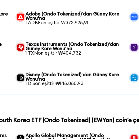
Kore
Adobe (Ondo Tokenized)'dan Güney Kore
Wonu'na
1 ADBEon eşittir ₩372.928,91
e
Texas Instruments (Ondo Tokenized)'dan
Güney Kore Wonu'na
1 TXNon eşittir ₩404.732
Disney (Ondo Tokenized)'dan Güney Kore
Wonu'na
1 DISon eşittir ₩148.080,93
South Korea ETF (Ondo Tokenized) (EWYon) coin'e çe
res
Apollo Global Management (Ondo