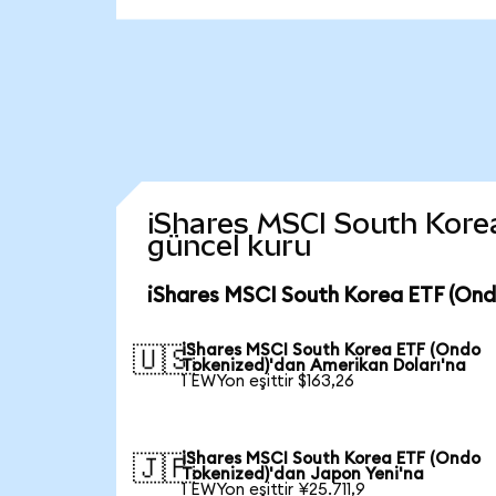
iShares MSCI South Korea 
güncel kuru
iShares MSCI South Korea ETF (Ond
iShares MSCI South Korea ETF (Ondo
🇺🇸
Tokenized)'dan Amerikan Doları'na
1 EWYon eşittir $163,26
iShares MSCI South Korea ETF (Ondo
🇯🇵
Tokenized)'dan Japon Yeni'na
1 EWYon eşittir ¥25.711,9