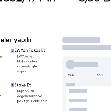
ler yapılır
İşlem Yap
EWYon Takas Et
zi
EWYon ile
blokzincirleri
arasında işlem
yapın.
15dk
30dk
Stake Et
Kriptonuzu
a
değerlendirin ve
pasif gelir elde edin.