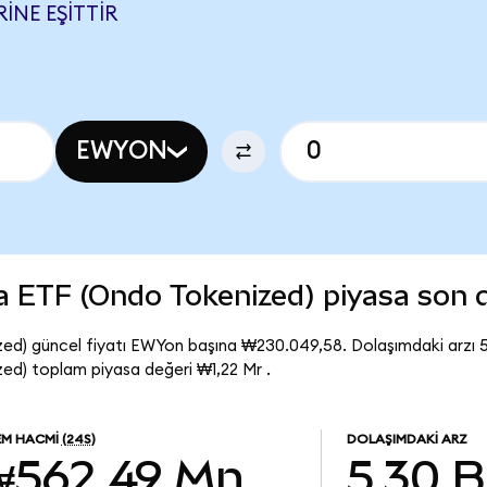
INE EŞITTIR
EWYON
a ETF (Ondo Tokenized) piyasa son
ed) güncel fiyatı EWYon başına ₩230.049,58. Dolaşımdaki arzı
d) toplam piyasa değeri ₩1,22 Mr .
EM HACMI
(24S)
DOLAŞIMDAKI ARZ
₩562,49 Mn
5,30 B