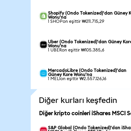
Shopify (Ondo Tokenized)'dan Güney 
Wonu'na
1 SHOPon eşittir ₩211.715,29
Uber (Ondo Tokenized)'dan Güney Kor
Wonu'na
1 UBERon eşittir ₩105.385,6
MercadoLibre (Ondo Tokenized)'dan
Güney Kore Wonu'na
1 MELIon eşittir ₩2.557.126,16
Diğer kurları keşfedin
Diğer kripto coinleri iShares MSCI 
S&P Global (Ondo Tokenized)'dan iSha