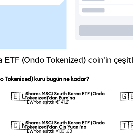
ETF (Ondo Tokenized) coin'in çeşitl
o Tokenized) kuru bugün ne kadar?
iShares MSCI South Korea ETF (Ondo
🇪🇺
🇬
Tokenized)'dan Euro'na
1 EWYon eşittir €141,21
iShares MSCI South Korea ETF (Ondo
🇨🇳
🇹
Tokenized)'dan Çin Yuanı'na
1 EWYon eşittir ¥1.101,63