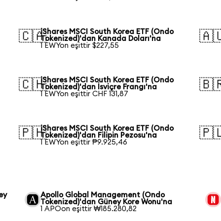
iShares MSCI South Korea ETF (Ondo
🇨🇦
🇦
Tokenized)'dan Kanada Doları'na
1 EWYon eşittir $227,55
iShares MSCI South Korea ETF (Ondo
🇨🇭
🇧
Tokenized)'dan İsviçre Frangı'na
1 EWYon eşittir CHF 131,87
iShares MSCI South Korea ETF (Ondo
🇵🇭
🇵
Tokenized)'dan Filipin Pezosu'na
1 EWYon eşittir ₱9.925,46
ey
Apollo Global Management (Ondo
Tokenized)'dan Güney Kore Wonu'na
1 APOon eşittir ₩185.280,82