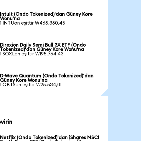
Intuit (Ondo Tokenized)'dan Güney Kore
Wonu'na
1 INTUon eşittir ₩468.380,45
Direxion Daily Semi Bull 3X ETF (Ondo
Tokenized)'dan Güney Kore Wonu'na
1 SOXLon eşittir ₩195.764,43
D-Wave Quantum (Ondo Tokenized)'dan
Güney Kore Wonu'na
1 QBTSon eşittir ₩28.534,01
virin
Netflix (Ondo Tokenized)'dan iShares MSCI