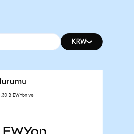
KRW
 durumu
 5,30 B EWYon ve
EWYon