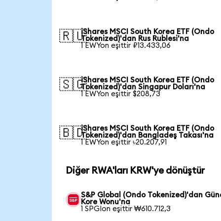
iShares MSCI South Korea ETF (Ondo
🇷🇺
Tokenized)'dan Rus Rublesi'na
1 EWYon eşittir ₽13.433,06
iShares MSCI South Korea ETF (Ondo
🇸🇬
Tokenized)'dan Singapur Doları'na
1 EWYon eşittir $208,73
iShares MSCI South Korea ETF (Ondo
🇧🇩
Tokenized)'dan Bangladeş Takası'na
1 EWYon eşittir ৳20.207,91
Diğer RWA'ları KRW'ye dönüştür
S&P Global (Ondo Tokenized)'dan Gün
Kore Wonu'na
1 SPGIon eşittir ₩610.712,3