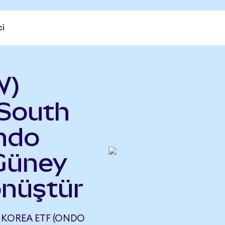
ci
W)
 South
ndo
 Güney
nüştür
 KOREA ETF (ONDO