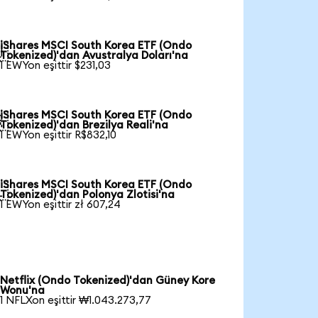
iShares MSCI South Korea ETF (Ondo

Tokenized)'dan Avustralya Doları'na
1 EWYon eşittir $231,03
iShares MSCI South Korea ETF (Ondo

Tokenized)'dan Brezilya Reali'na
1 EWYon eşittir R$832,10
iShares MSCI South Korea ETF (Ondo

Tokenized)'dan Polonya Zlotisi'na
1 EWYon eşittir zł 607,24
Netflix (Ondo Tokenized)'dan Güney Kore
Wonu'na
1 NFLXon eşittir ₩1.043.273,77