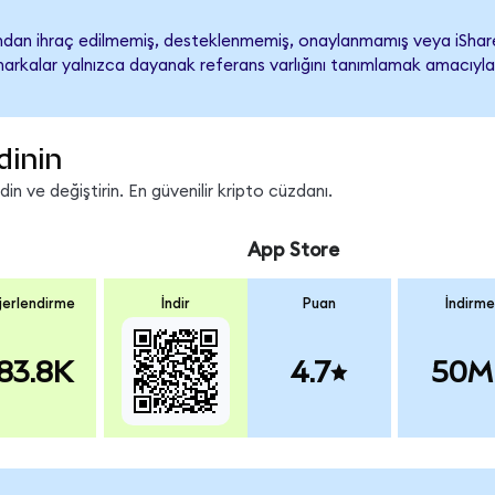
ndan ihraç edilmemiş, desteklenmemiş, onaylanmamış veya iShar
ari markalar yalnızca dayanak referans varlığını tanımlamak amacıyla
dinin
n ve değiştirin. En güvenilir kripto cüzdanı.
App Store
erlendirme
İndir
Puan
İndirme
83.8K
4.7
50M