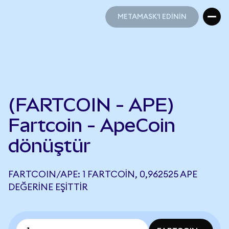
METAMASK'I EDİNİN
METAMASK'I EDİNİN
(FARTCOIN - APE)
Fartcoin - ApeCoin
dönüştür
FARTCOIN/APE: 1 FARTCOIN, 0,962525 APE
DEĞERINE EŞITTIR