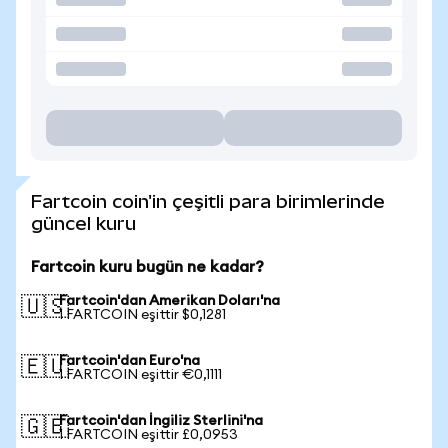
Fartcoin coin'in çeşitli para birimlerinde
güncel kuru
Fartcoin kuru bugün ne kadar?
Fartcoin'dan Amerikan Doları'na
🇺🇸
1 FARTCOIN eşittir $0,1281
Fartcoin'dan Euro'na
🇪🇺
1 FARTCOIN eşittir €0,1111
Fartcoin'dan İngiliz Sterlini'na
🇬🇧
1 FARTCOIN eşittir £0,0953