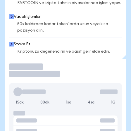
FARTCOIN ve kripto tahmin piyasalarında işlem yapın.
Vadeli İşlemler
50x kaldıraca kadar token'larda uzun veya kısa
pozisyon alın.
Stake Et
Kriptonuzu değerlendirin ve pasif gelir elde edin.
İşlem Yap
15dk
30dk
1sa
4sa
1G