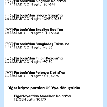
Fartcoin'dan Singapur Doları'na
🇸🇬
1 FARTCOIN eşittir $0,1641
Fartcoin'dan İsviçre Frangı'na
🇨🇭
1 FARTCOIN eşittir CHF 0,1038
Fartcoin'dan Brezilya Reali'na
🇧🇷
1 FARTCOIN eşittir R$0,6548
Fartcoin'dan Bangladeş Takası'na
🇧🇩
1 FARTCOIN eşittir ৳15,86
Fartcoin'dan Filipin Pezosu'na
🇵🇭
1 FARTCOIN eşittir ₱7,80
Fartcoin'dan Polonya Zlotisi'na
🇵🇱
1 FARTCOIN eşittir zł 0,4775
Diğer kripto paraları USD'ye dönüştürün
Eigenlayer'dan Amerikan Doları'na
1 EIGEN eşittir $0,179