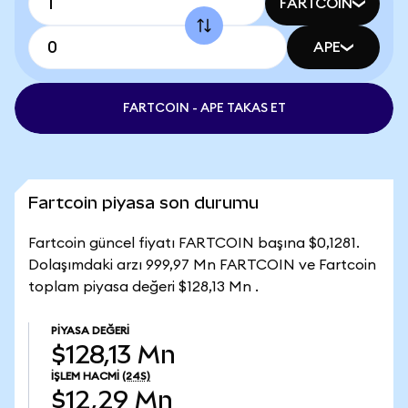
FARTCOIN
APE
FARTCOIN - APE TAKAS ET
Fartcoin piyasa son durumu
Fartcoin güncel fiyatı FARTCOIN başına $0,1281.
Dolaşımdaki arzı 999,97 Mn FARTCOIN ve Fartcoin
toplam piyasa değeri $128,13 Mn .
PIYASA DEĞERI
$128,13 Mn
İŞLEM HACMI
(24S)
$12,29 Mn