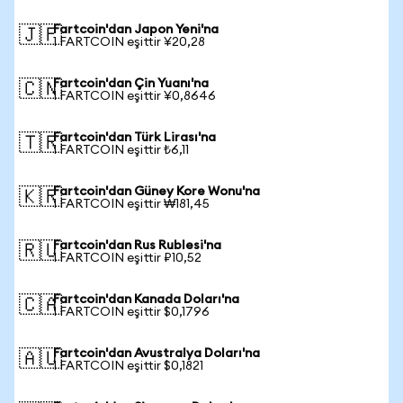
Fartcoin'dan Japon Yeni'na
🇯🇵
1 FARTCOIN eşittir ¥20,28
Fartcoin'dan Çin Yuanı'na
🇨🇳
1 FARTCOIN eşittir ¥0,8646
Fartcoin'dan Türk Lirası'na
🇹🇷
1 FARTCOIN eşittir ₺6,11
Fartcoin'dan Güney Kore Wonu'na
🇰🇷
1 FARTCOIN eşittir ₩181,45
Fartcoin'dan Rus Rublesi'na
🇷🇺
1 FARTCOIN eşittir ₽10,52
Fartcoin'dan Kanada Doları'na
🇨🇦
1 FARTCOIN eşittir $0,1796
Fartcoin'dan Avustralya Doları'na
🇦🇺
1 FARTCOIN eşittir $0,1821