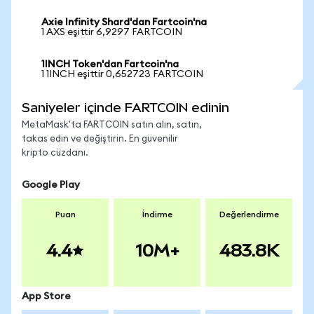
Axie Infinity Shard'dan Fartcoin'na
1 AXS eşittir 6,9297 FARTCOIN
1INCH Token'dan Fartcoin'na
1 1INCH eşittir 0,652723 FARTCOIN
Saniyeler içinde FARTCOIN edinin
MetaMask'ta FARTCOIN satın alın, satın,
takas edin ve değiştirin. En güvenilir
kripto cüzdanı.
Google Play
Puan
İndirme
Değerlendirme
4.4
10M+
483.8K
App Store