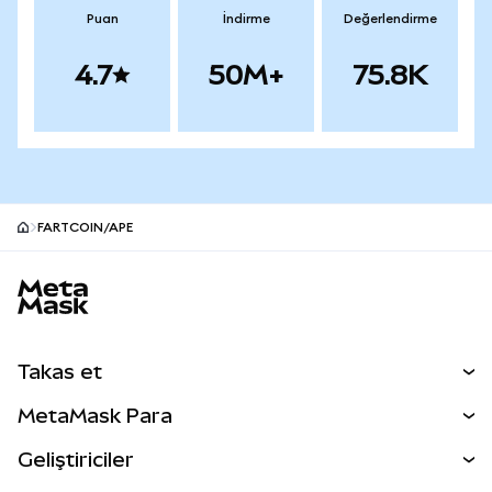
Puan
İndirme
Değerlendirme
4.7
50M+
75.8K
FARTCOIN/APE
MetaMask site alt bilgisi
Takas et
Takas İşlemleri
MetaMask Para
Tahmin Et
YENİ
Kripto Al
Geliştiriciler
Perps
YENİ
MetaMask Kart
Dökümantasyon