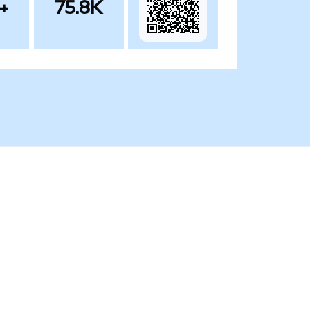
+
75.8K