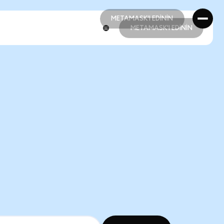
METAMASK'I EDİNİN
METAMASK'I EDİNİN
METAMASK'I EDİNİN
METAMASK'I EDİNİN