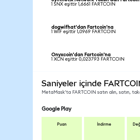
1 SNX eşittir 1,6661 FARTCOIN
dogwifhat'dan Fartcoin'na
1 WIF eşittir 1,0969 FARTCOIN
Onyxcoin'dan Fartcoin'na
1 XCN eşittir 0,023793 FARTCOIN
Saniyeler içinde FARTCOI
MetaMask'ta FARTCOIN satın alın, satın, takas 
Google Play
Puan
İndirme
Değ