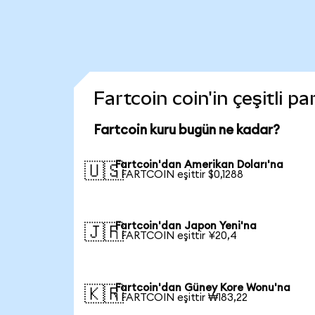
Fartcoin coin'in çeşitli p
Fartcoin kuru bugün ne kadar?
Fartcoin'dan Amerikan Doları'na
🇺🇸
1 FARTCOIN eşittir $0,1288
Fartcoin'dan Japon Yeni'na
🇯🇵
1 FARTCOIN eşittir ¥20,4
Fartcoin'dan Güney Kore Wonu'na
🇰🇷
1 FARTCOIN eşittir ₩183,22