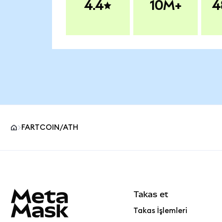
4.4
10M+
4
FARTCOIN/ATH
MetaMask site alt bilgisi
Takas et
Takas İşlemleri