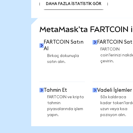
DAHA FAZLA İSTATİSTİK GÖR
DAHA FAZLA İSTATİSTİK GÖR
MetaMask'ta FARTCOIN ile
FARTCOIN Satın
FARTCOIN Sat
Al
FARTCOIN
coin'lerinizi nakd
Birkaç dokunuşla
çevirin.
satın alın.
Tahmin Et
Vadeli İşlemler
FARTCOIN ve kripto
50x kaldıraca
tahmin
kadar token'lard
piyasalarında işlem
uzun veya kısa
yapın.
pozisyon alın.