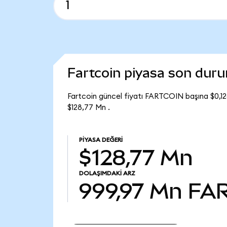
Fartcoin piyasa son dur
Fartcoin güncel fiyatı FARTCOIN başına $0,1
$128,77 Mn .
PIYASA DEĞERI
$128,77 Mn
DOLAŞIMDAKI ARZ
999,97 Mn
FA