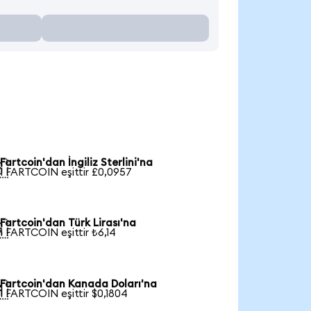
Fartcoin'dan İngiliz Sterlini'na

1 FARTCOIN eşittir £0,0957
Fartcoin'dan Türk Lirası'na

1 FARTCOIN eşittir ₺6,14
Fartcoin'dan Kanada Doları'na

1 FARTCOIN eşittir $0,1804