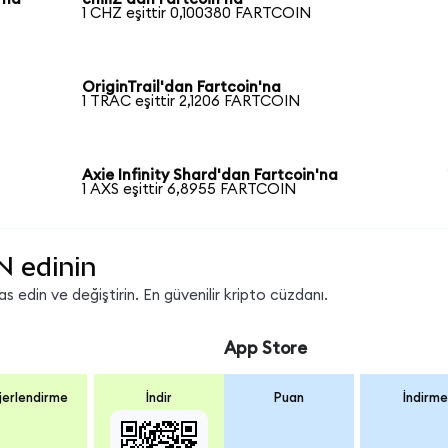
1 CHZ eşittir 0,100380 FARTCOIN
OriginTrail'dan Fartcoin'na
1 TRAC eşittir 2,1206 FARTCOIN
Axie Infinity Shard'dan Fartcoin'na
1 AXS eşittir 6,8955 FARTCOIN
N edinin
edin ve değiştirin. En güvenilir kripto cüzdanı.
App Store
erlendirme
İndir
Puan
İndirme