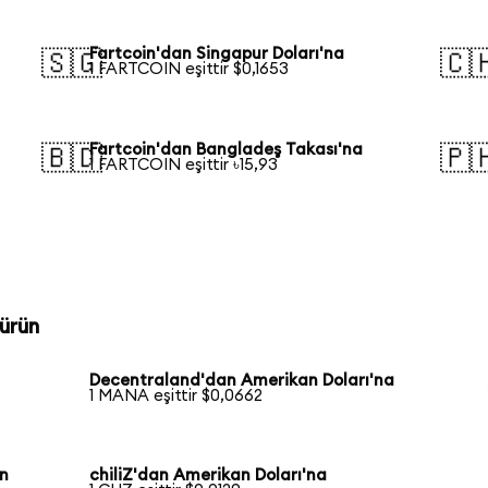
Fartcoin'dan Singapur Doları'na
🇸🇬
🇨
1 FARTCOIN eşittir $0,1653
Fartcoin'dan Bangladeş Takası'na
🇧🇩
🇵
1 FARTCOIN eşittir ৳15,93
ürün
Decentraland'dan Amerikan Doları'na
1 MANA eşittir $0,0662
an
chiliZ'dan Amerikan Doları'na