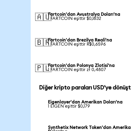
Fartcoin'dan Avustralya Doları'na
🇦🇺
1 FARTCOIN eşittir $0,1832
Fartcoin'dan Brezilya Reali'na
🇧🇷
1 FARTCOIN eşittir R$0,6596
Fartcoin'dan Polonya Zlotisi'na
🇵🇱
1 FARTCOIN eşittir zł 0,4807
Diğer kripto paraları USD'ye dönüşt
Eigenlayer'dan Amerikan Doları'na
1 EIGEN eşittir $0,179
Synthetix Network Token'dan Amerik