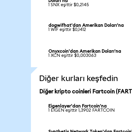
Doları'na
1 SNX eşittir $0,2145
dogwifhat'dan Amerikan Doları'na
1 WIF eşittir $0,1412
Onyxcoin'dan Amerikan Doları'na
1 XCN eşittir $0,003063
Diğer kurları keşfedin
Diğer kripto coinleri Fartcoin (FART
Eigenlayer'dan Fartcoin'na
1 EIGEN eşittir 1,3902 FARTCOIN
Synthetix Network Token'dan Fartcoin