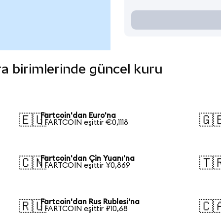
ara birimlerinde güncel kuru
Fartcoin'dan Euro'na
🇪🇺
🇬
1 FARTCOIN eşittir €0,1118
Fartcoin'dan Çin Yuanı'na
🇨🇳
🇹
1 FARTCOIN eşittir ¥0,869
Fartcoin'dan Rus Rublesi'na
🇷🇺
🇨
1 FARTCOIN eşittir ₽10,68