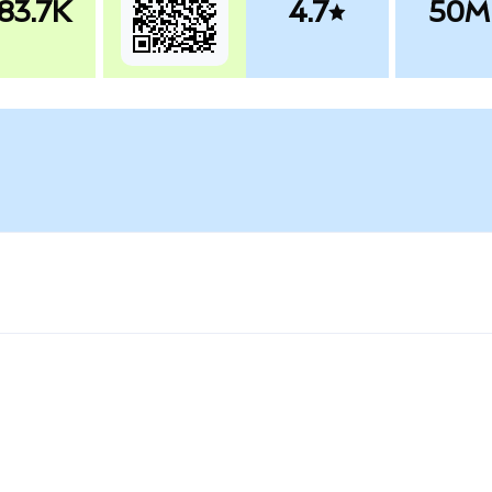
83.7K
4.7
50M