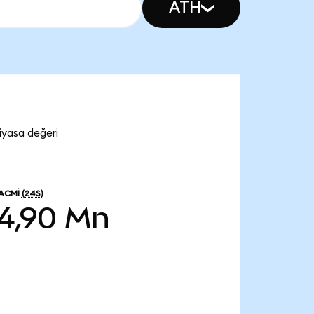
ATH
iyasa değeri
HACMI
(24S)
4,90 Mn