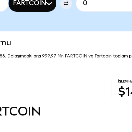
FARTCOIN
umu
288. Dolaşımdaki arzı 999,97 Mn FARTCOIN ve Fartcoin toplam p
İŞLEM 
$1
RTCOIN