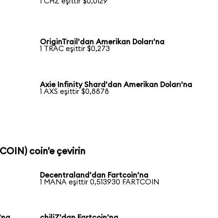
1 CHZ eşittir $0,0129
OriginTrail'dan Amerikan Doları'na
1 TRAC eşittir $0,273
Axie Infinity Shard'dan Amerikan Doları'na
1 AXS eşittir $0,8878
COIN) coin'e çevirin
Decentraland'dan Fartcoin'na
1 MANA eşittir 0,513930 FARTCOIN
'na
chiliZ'dan Fartcoin'na