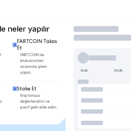
 neler yapılır
İşlem Yap
FARTCOIN Takas
Et
e
FARTCOIN ile
blokzincirleri
arasında işlem
15dk
30dk
yapın.
Stake Et
Kriptonuzu
a
değerlendirin ve
pasif gelir elde edin.