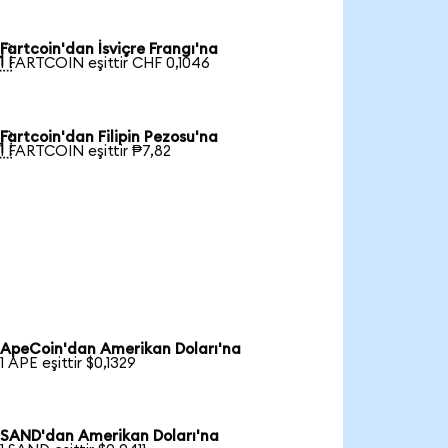
Fartcoin'dan İsviçre Frangı'na

1 FARTCOIN eşittir CHF 0,1046
Fartcoin'dan Filipin Pezosu'na

1 FARTCOIN eşittir ₱7,82
ApeCoin'dan Amerikan Doları'na
1 APE eşittir $0,1329
SAND'dan Amerikan Doları'na