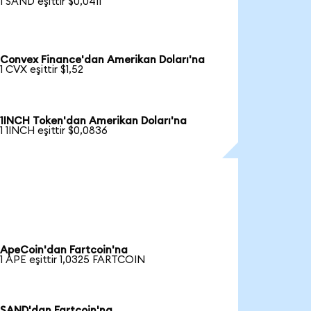
1 SAND eşittir $0,0411
Convex Finance'dan Amerikan Doları'na
1 CVX eşittir $1,52
1INCH Token'dan Amerikan Doları'na
1 1INCH eşittir $0,0836
ApeCoin'dan Fartcoin'na
1 APE eşittir 1,0325 FARTCOIN
SAND'dan Fartcoin'na