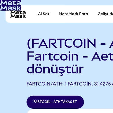
Al Sat
MetaMask Para
Geliştiri
(FARTCOIN - 
Fartcoin - Aet
dönüştür
FARTCOIN/ATH: 1 FARTCOIN, 31,4275 
FARTCOIN - ATH TAKAS ET