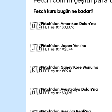
Fetch coin'in çeşitli para
Fetch kuru bugün ne kadar?
Fetch'dan Amerikan Doları'na
🇺🇸
1 FET eşittir $0,1378
Fetch'dan Japon Yeni'na
🇯🇵
1 FET eşittir ¥21,74
Fetch'dan Güney Kore Wonu'na
🇰🇷
1 FET eşittir ₩194
Fetch'dan Avustralya Doları'na
🇦🇺
1 FET eşittir $0,195
Fetch'dan Brezilya Reali'na