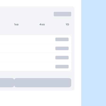
1sa
4sa
1G