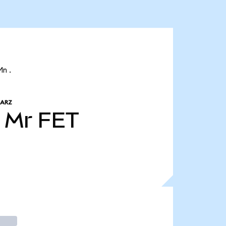
Mn .
 ARZ
 Mr
FET