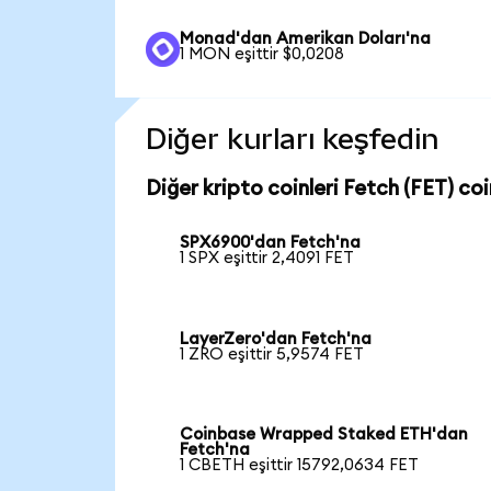
Monad'dan Amerikan Doları'na
1 MON eşittir $0,0208
Diğer kurları keşfedin
Diğer kripto coinleri Fetch (FET) coi
SPX6900'dan Fetch'na
1 SPX eşittir 2,4091 FET
LayerZero'dan Fetch'na
1 ZRO eşittir 5,9574 FET
Coinbase Wrapped Staked ETH'dan
Fetch'na
1 CBETH eşittir 15792,0634 FET