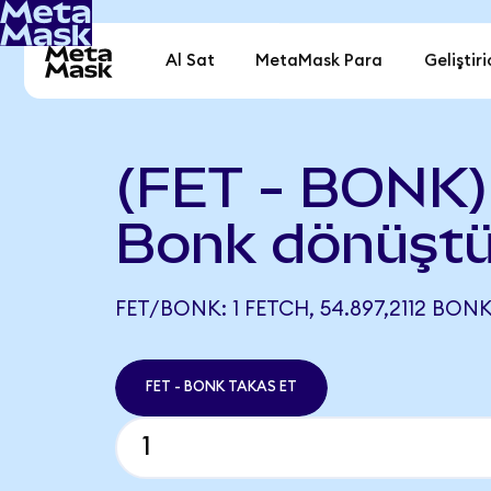
Al Sat
MetaMask Para
Geliştiri
(FET - BONK)
Bonk dönüştü
FET/BONK: 1 FETCH, 54.897,2112 BONK
FET - BONK TAKAS ET