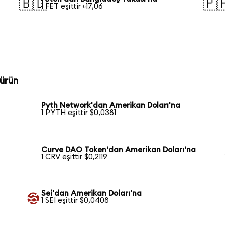
🇧🇩
🇵
1 FET eşittir ৳17,06
ürün
Pyth Network'dan Amerikan Doları'na
1 PYTH eşittir $0,0381
Curve DAO Token'dan Amerikan Doları'na
1 CRV eşittir $0,2119
Sei'dan Amerikan Doları'na
1 SEI eşittir $0,0408