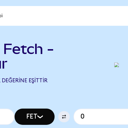
ci
 Fetch -
r
 DEĞERINE EŞITTIR
FET