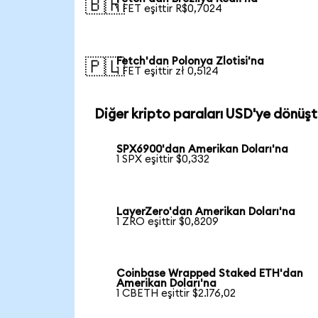
🇧🇷
1 FET eşittir R$0,7024
Fetch'dan Polonya Zlotisi'na
🇵🇱
1 FET eşittir zł 0,5124
Diğer kripto paraları USD'ye dönüşt
SPX6900'dan Amerikan Doları'na
1 SPX eşittir $0,332
LayerZero'dan Amerikan Doları'na
1 ZRO eşittir $0,8209
Coinbase Wrapped Staked ETH'dan
Amerikan Doları'na
1 CBETH eşittir $2.176,02