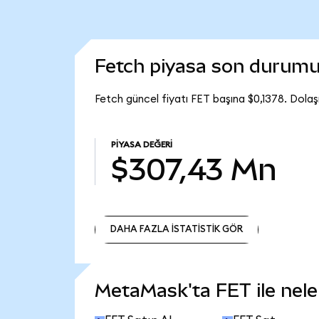
Fetch piyasa son durum
Fetch güncel fiyatı FET başına $0,1378. Dola
PIYASA DEĞERI
$307,43 Mn
DAHA FAZLA İSTATİSTİK GÖR
DAHA FAZLA İSTATİSTİK GÖR
MetaMask'ta FET ile neler