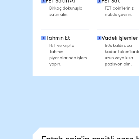
FET Satın Al
FET Sat
Birkaç dokunuşla
FET coin'lerinizi
satın alın.
nakde çevirin.
Tahmin Et
Vadeli İşlemler
FET ve kripto
50x kaldıraca
tahmin
kadar token'lard
piyasalarında işlem
uzun veya kısa
yapın.
pozisyon alın.