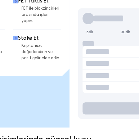
FET Takas Et
FET ile blokzincirleri
arasında işlem
yapın.
15dk
30dk
Stake Et
Kriptonuzu
a
değerlendirin ve
pasif gelir elde edin.