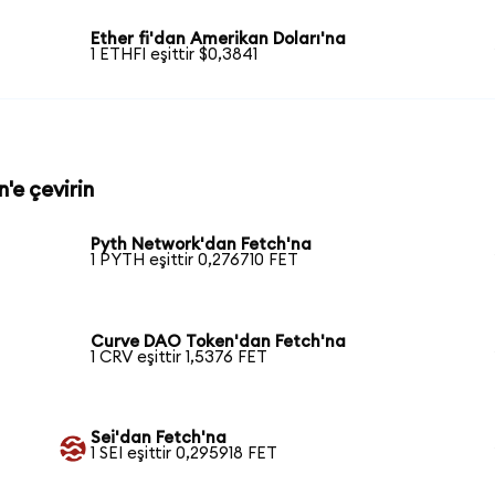
Ether fi'dan Amerikan Doları'na
1 ETHFI eşittir $0,3841
n'e çevirin
Pyth Network'dan Fetch'na
1 PYTH eşittir 0,276710 FET
Curve DAO Token'dan Fetch'na
1 CRV eşittir 1,5376 FET
Sei'dan Fetch'na
1 SEI eşittir 0,295918 FET