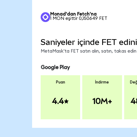
Monad'dan Fetch'na
1 MON eşittir 0,150649 FET
Saniyeler içinde FET edin
MetaMask'ta FET satın alın, satın, takas edin v
Google Play
Puan
İndirme
Değ
4.4
10M+
4