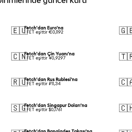
 birimlerinde güncel kuru
Fetch'dan Euro'na
🇪🇺
🇬
1 FET eşittir €0,1192
Fetch'dan Çin Yuanı'na
🇨🇳
🇹
1 FET eşittir ¥0,9297
Fetch'dan Rus Rublesi'na
🇷🇺
🇨
1 FET eşittir ₽11,34
Fetch'dan Singapur Doları'na
🇸🇬
🇨
1 FET eşittir $0,1761
Fetch'dan Bangladeş Takası'na