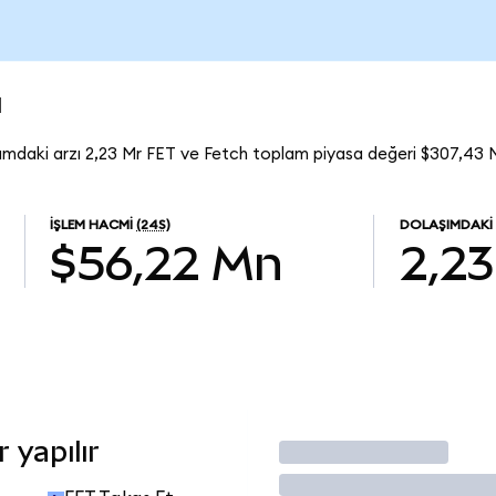
u
şımdaki arzı 2,23 Mr FET ve Fetch toplam piyasa değeri $307,43 
İŞLEM HACMI
(24S)
DOLAŞIMDAKI
$56,22 Mn
2,23
 yapılır
İşlem Yap