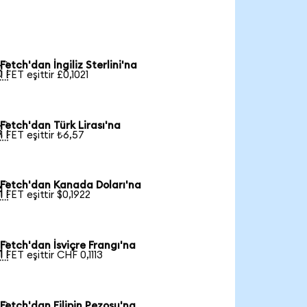
Fetch'dan İngiliz Sterlini'na

1 FET eşittir £0,1021
Fetch'dan Türk Lirası'na

1 FET eşittir ₺6,57
Fetch'dan Kanada Doları'na

1 FET eşittir $0,1922
Fetch'dan İsviçre Frangı'na

1 FET eşittir CHF 0,1113
Fetch'dan Filipin Pezosu'na