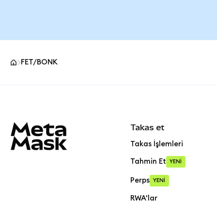
FET/BONK
MetaMask site alt bilgisi
Takas et
Takas İşlemleri
Tahmin Et
YENİ
Perps
YENİ
RWA'lar