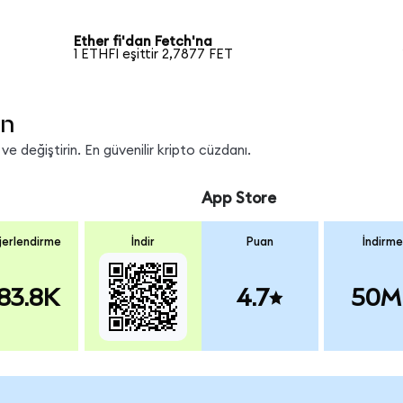
Ether fi'dan Fetch'na
1 ETHFI eşittir 2,7877 FET
in
e değiştirin. En güvenilir kripto cüzdanı.
App Store
erlendirme
İndir
Puan
İndirme
83.8K
4.7
50M