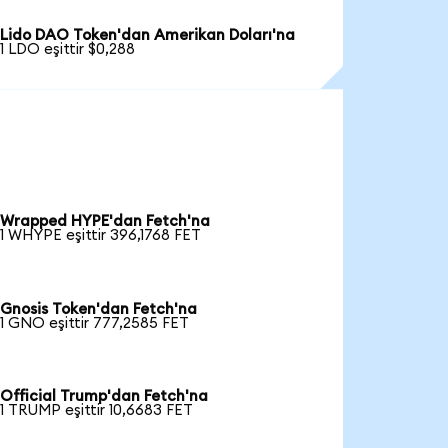
Lido DAO Token'dan Amerikan Doları'na
1 LDO eşittir $0,288
Wrapped HYPE'dan Fetch'na
1 WHYPE eşittir 396,1768 FET
Gnosis Token'dan Fetch'na
1 GNO eşittir 777,2585 FET
Official Trump'dan Fetch'na
1 TRUMP eşittir 10,6683 FET