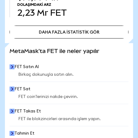
DOLAŞIMDAKI ARZ
2,23 Mr
FET
DAHA FAZLA İSTATİSTİK GÖR
DAHA FAZLA İSTATİSTİK GÖR
MetaMask'ta FET ile neler yapılır
FET Satın Al
Birkaç dokunuşla satın alın.
FET Sat
FET coin'lerinizi nakde çevirin.
FET Takas Et
FET ile blokzincirleri arasında işlem yapın.
Tahmin Et