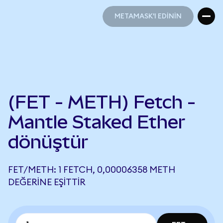
METAMASK'I EDİNİN
METAMASK'I EDİNİN
(FET - METH) Fetch -
Mantle Staked Ether
dönüştür
FET/METH: 1 FETCH, 0,00006358 METH
DEĞERINE EŞITTIR