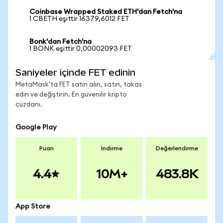
Coinbase Wrapped Staked ETH'dan Fetch'na
1 CBETH eşittir 16379,6012 FET
Bonk'dan Fetch'na
1 BONK eşittir 0,00002093 FET
Saniyeler içinde FET edinin
MetaMask'ta FET satın alın, satın, takas
edin ve değiştirin. En güvenilir kripto
cüzdanı.
Google Play
Puan
İndirme
Değerlendirme
4.4
10M+
483.8K
App Store