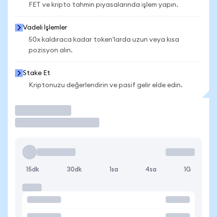
FET ve kripto tahmin piyasalarında işlem yapın.
Vadeli İşlemler
50x kaldıraca kadar token'larda uzun veya kısa
pozisyon alın.
Stake Et
Kriptonuzu değerlendirin ve pasif gelir elde edin.
İşlem Yap
15dk
30dk
1sa
4sa
1G