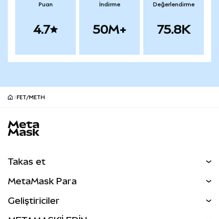
Puan
İndirme
Değerlendirme
4.7
50M+
75.8K
FET/METH
MetaMask site alt bilgisi
Takas et
Takas İşlemleri
MetaMask Para
Tahmin Et
YENİ
Kripto Al
Geliştiriciler
Perps
YENİ
MetaMask Kart
Dökümantasyon