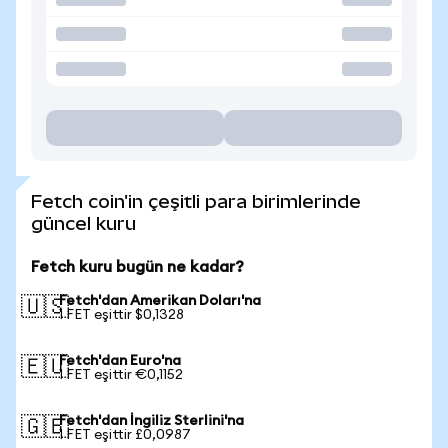
Fetch coin'in çeşitli para birimlerinde
güncel kuru
Fetch kuru bugün ne kadar?
Fetch'dan Amerikan Doları'na
🇺🇸
1 FET eşittir $0,1328
Fetch'dan Euro'na
🇪🇺
1 FET eşittir €0,1152
Fetch'dan İngiliz Sterlini'na
🇬🇧
1 FET eşittir £0,0987