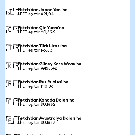
Fetch'dan Japon Yeni'na
🇯🇵
1 FET eşittir ¥21,04
Fetch'dan Çin Yuanı'na
🇨🇳
1 FET eşittir ¥0,896
Fetch'dan Türk Lirası'na
🇹🇷
1 FET eşittir ₺6,33
Fetch'dan Güney Kore Wonu'na
🇰🇷
1 FET eşittir ₩188,42
Fetch'dan Rus Rublesi'na
🇷🇺
1 FET eşittir ₽10,86
Fetch'dan Kanada Doları'na
🇨🇦
1 FET eşittir $0,1862
Fetch'dan Avustralya Doları'na
🇦🇺
1 FET eşittir $0,1887