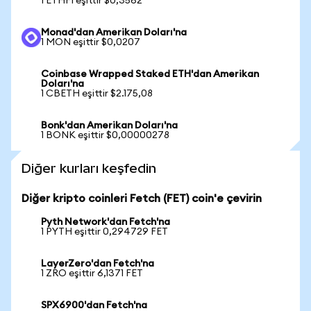
1 ETHFI eşittir $0,3562
Monad'dan Amerikan Doları'na
1 MON eşittir $0,0207
Coinbase Wrapped Staked ETH'dan Amerikan
Doları'na
1 CBETH eşittir $2.175,08
Bonk'dan Amerikan Doları'na
1 BONK eşittir $0,00000278
Diğer kurları keşfedin
Diğer kripto coinleri Fetch (FET) coin'e çevirin
Pyth Network'dan Fetch'na
1 PYTH eşittir 0,294729 FET
LayerZero'dan Fetch'na
1 ZRO eşittir 6,1371 FET
SPX6900'dan Fetch'na