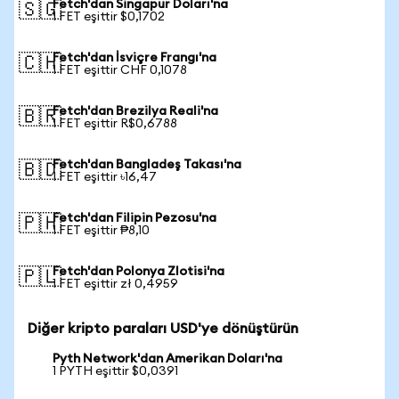
Fetch'dan Singapur Doları'na
🇸🇬
1 FET eşittir $0,1702
Fetch'dan İsviçre Frangı'na
🇨🇭
1 FET eşittir CHF 0,1078
Fetch'dan Brezilya Reali'na
🇧🇷
1 FET eşittir R$0,6788
Fetch'dan Bangladeş Takası'na
🇧🇩
1 FET eşittir ৳16,47
Fetch'dan Filipin Pezosu'na
🇵🇭
1 FET eşittir ₱8,10
Fetch'dan Polonya Zlotisi'na
🇵🇱
1 FET eşittir zł 0,4959
Diğer kripto paraları USD'ye dönüştürün
Pyth Network'dan Amerikan Doları'na
1 PYTH eşittir $0,0391