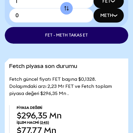
FET
METH
FET - METH TAKAS ET
Fetch piyasa son durumu
Fetch güncel fiyatı FET başına $0,1328.
Dolaşımdaki arzı 2,23 Mr FET ve Fetch toplam
piyasa değeri $296,35 Mn .
PIYASA DEĞERI
$296,35 Mn
İŞLEM HACMI
(24S)
$77,77 Mn