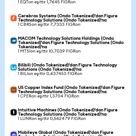
1 EQTon eşittir 1,7645 FIGRon
Cerebras Systems (Ondo Tokenized)'dan Figure
Technology Solutions (Ondo Tokenized)'na
1 CBRSon eşittir 7,7333 FIGRon
MACOM Technology Solutions Holdings (Ondo
Tokenized)'dan Figure Technology Solutions (Ondo
Tokenized)'na
1 MTSIon eşittir 10,7039 FIGRon
Bilibili (Ondo Tokenized)'dan Figure Technology
Solutions (Ondo Tokenized)'na
1 BILIon eşittir 0,637453 FIGRon
US Copper Index Fund (Ondo Tokenized)'dan Figure
Technology Solutions (Ondo Tokenized)'na
1 CPERon eşittir 1,3704 FIGRon
Intuitive Machines (Ondo Tokenized)'dan Figure
Technology Solutions (Ondo Tokenized)'na
1 LUNRon eşittir 0,562479 FIGRon
Mobileye Global (Ondo Tokenized)'dan Figure