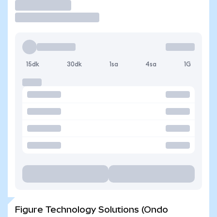
İşlem Yap
15dk
30dk
1sa
4sa
1G
Figure Technology Solutions (Ondo