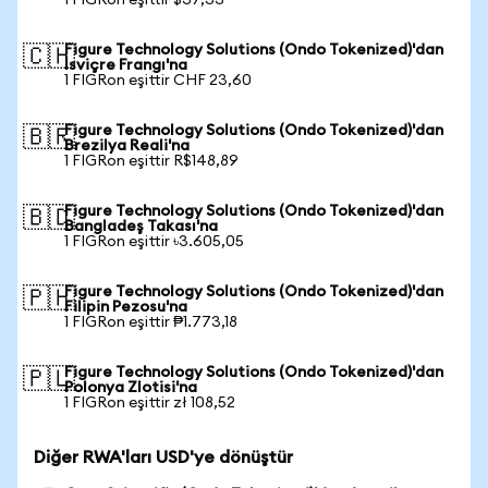
1 FIGRon eşittir $37,33
Figure Technology Solutions (Ondo Tokenized)'dan
🇨🇭
İsviçre Frangı'na
1 FIGRon eşittir CHF 23,60
Figure Technology Solutions (Ondo Tokenized)'dan
🇧🇷
Brezilya Reali'na
1 FIGRon eşittir R$148,89
Figure Technology Solutions (Ondo Tokenized)'dan
🇧🇩
Bangladeş Takası'na
1 FIGRon eşittir ৳3.605,05
Figure Technology Solutions (Ondo Tokenized)'dan
🇵🇭
Filipin Pezosu'na
1 FIGRon eşittir ₱1.773,18
Figure Technology Solutions (Ondo Tokenized)'dan
🇵🇱
Polonya Zlotisi'na
1 FIGRon eşittir zł 108,52
Diğer RWA'ları USD'ye dönüştür