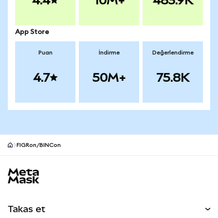
4.4
10M+
483.9K
App Store
Puan
İndirme
Değerlendirme
4.7
50M+
75.8K
FIGRon/BINCon
MetaMask site alt bilgisi
Takas et