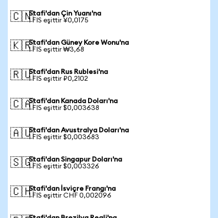
Stafi'dan Çin Yuanı'na
🇨🇳
1 FIS eşittir ¥0,0175
Stafi'dan Güney Kore Wonu'na
🇰🇷
1 FIS eşittir ₩3,68
Stafi'dan Rus Rublesi'na
🇷🇺
1 FIS eşittir ₽0,2102
Stafi'dan Kanada Doları'na
🇨🇦
1 FIS eşittir $0,003638
Stafi'dan Avustralya Doları'na
🇦🇺
1 FIS eşittir $0,003683
Stafi'dan Singapur Doları'na
🇸🇬
1 FIS eşittir $0,003326
Stafi'dan İsviçre Frangı'na
🇨🇭
1 FIS eşittir CHF 0,002096