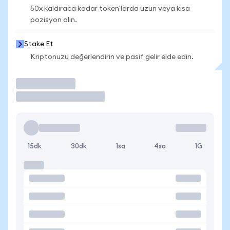
50x kaldıraca kadar token'larda uzun veya kısa
pozisyon alın.
Stake Et
Kriptonuzu değerlendirin ve pasif gelir elde edin.
İşlem Yap
15dk
30dk
1sa
4sa
1G