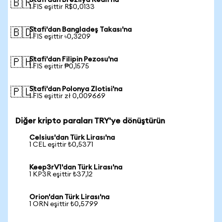
Stafi'dan Brezilya Reali'na
🇧🇷
1 FIS eşittir R$0,0133
Stafi'dan Bangladeş Takası'na
🇧🇩
1 FIS eşittir ৳0,3209
Stafi'dan Filipin Pezosu'na
🇵🇭
1 FIS eşittir ₱0,1575
Stafi'dan Polonya Zlotisi'na
🇵🇱
1 FIS eşittir zł 0,009669
Diğer kripto paraları TRY'ye dönüştürün
Celsius'dan Türk Lirası'na
1 CEL eşittir ₺0,5371
Keep3rV1'dan Türk Lirası'na
1 KP3R eşittir ₺37,12
Orion'dan Türk Lirası'na
1 ORN eşittir ₺0,5799