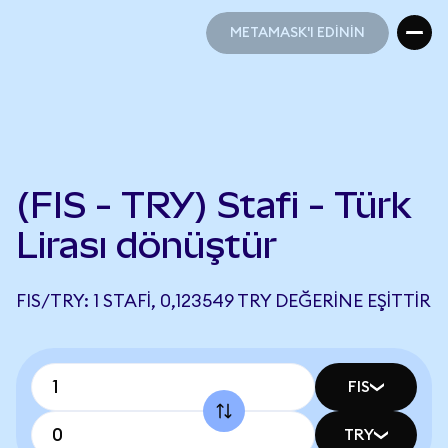
METAMASK'I EDİNİN
METAMASK'I EDİNİN
(FIS - TRY) Stafi - Türk
Lirası dönüştür
FIS/TRY: 1 STAFI, 0,123549 TRY DEĞERINE EŞITTIR
FIS
TRY