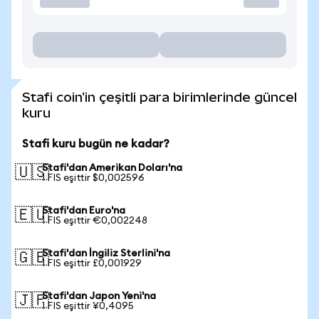
Stafi coin'in çeşitli para birimlerinde güncel
kuru
Stafi kuru bugün ne kadar?
Stafi'dan Amerikan Doları'na
🇺🇸
1 FIS eşittir $0,002596
Stafi'dan Euro'na
🇪🇺
1 FIS eşittir €0,002248
Stafi'dan İngiliz Sterlini'na
🇬🇧
1 FIS eşittir £0,001929
Stafi'dan Japon Yeni'na
🇯🇵
1 FIS eşittir ¥0,4095