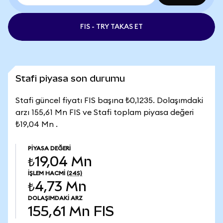
FIS - TRY TAKAS ET
Stafi piyasa son durumu
Stafi güncel fiyatı FIS başına ₺0,1235. Dolaşımdaki
arzı 155,61 Mn FIS ve Stafi toplam piyasa değeri
₺19,04 Mn .
PIYASA DEĞERI
₺19,04 Mn
İŞLEM HACMI
(24S)
₺4,73 Mn
DOLAŞIMDAKI ARZ
155,61 Mn
FIS