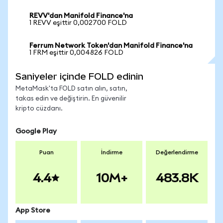
REVV'dan Manifold Finance'na
1 REVV eşittir 0,002700 FOLD
Ferrum Network Token'dan Manifold Finance'na
1 FRM eşittir 0,004826 FOLD
Saniyeler içinde FOLD edinin
MetaMask'ta FOLD satın alın, satın,
takas edin ve değiştirin. En güvenilir
kripto cüzdanı.
Google Play
Puan
İndirme
Değerlendirme
4.4
10M+
483.8K
App Store