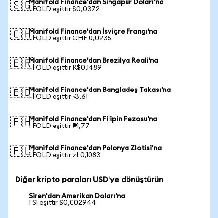
Manifold Finance'dan Singapur Doları'na
🇸🇬
1 FOLD eşittir $0,0372
Manifold Finance'dan İsviçre Frangı'na
🇨🇭
1 FOLD eşittir CHF 0,0235
Manifold Finance'dan Brezilya Reali'na
🇧🇷
1 FOLD eşittir R$0,1489
Manifold Finance'dan Bangladeş Takası'na
🇧🇩
1 FOLD eşittir ৳3,61
Manifold Finance'dan Filipin Pezosu'na
🇵🇭
1 FOLD eşittir ₱1,77
Manifold Finance'dan Polonya Zlotisi'na
🇵🇱
1 FOLD eşittir zł 0,1083
Diğer kripto paraları USD'ye dönüştürün
Siren'dan Amerikan Doları'na
1 SI eşittir $0,002944