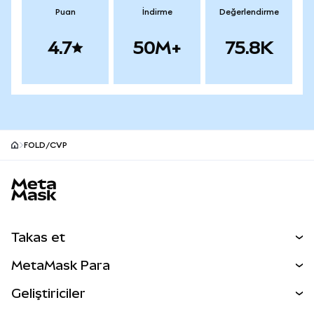
Puan
İndirme
Değerlendirme
4.7
50M+
75.8K
FOLD/CVP
MetaMask site alt bilgisi
Takas et
Takas İşlemleri
MetaMask Para
Tahmin Et
YENİ
Kripto Al
Geliştiriciler
Perps
YENİ
MetaMask Kart
Dökümantasyon