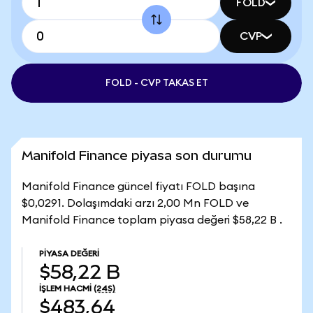
FOLD
CVP
FOLD - CVP TAKAS ET
Manifold Finance piyasa son durumu
Manifold Finance güncel fiyatı FOLD başına
$0,0291. Dolaşımdaki arzı 2,00 Mn FOLD ve
Manifold Finance toplam piyasa değeri $58,22 B .
PIYASA DEĞERI
$58,22 B
İŞLEM HACMI
(24S)
$483,64