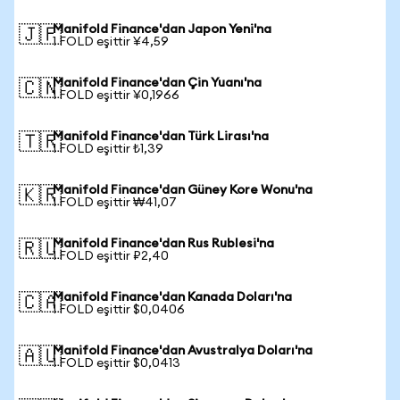
Manifold Finance'dan Japon Yeni'na
🇯🇵
1 FOLD eşittir ¥4,59
Manifold Finance'dan Çin Yuanı'na
🇨🇳
1 FOLD eşittir ¥0,1966
Manifold Finance'dan Türk Lirası'na
🇹🇷
1 FOLD eşittir ₺1,39
Manifold Finance'dan Güney Kore Wonu'na
🇰🇷
1 FOLD eşittir ₩41,07
Manifold Finance'dan Rus Rublesi'na
🇷🇺
1 FOLD eşittir ₽2,40
Manifold Finance'dan Kanada Doları'na
🇨🇦
1 FOLD eşittir $0,0406
Manifold Finance'dan Avustralya Doları'na
🇦🇺
1 FOLD eşittir $0,0413