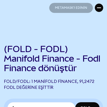
METAMASK'I EDİNİN
METAMASK'I EDİNİN
(FOLD - FODL)
Manifold Finance - Fodl
Finance dönüştür
FOLD/FODL: 1 MANIFOLD FINANCE, 91,2472
FODL DEĞERINE EŞITTIR