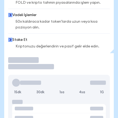
FOLD ve kripto tahmin piyasalarında işlem yapın.
Vadeli İşlemler
50x kaldıraca kadar token'larda uzun veya kısa
pozisyon alın.
Stake Et
Kriptonuzu değerlendirin ve pasif gelir elde edin.
İşlem Yap
15dk
30dk
1sa
4sa
1G