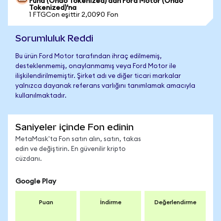
Fund (Ondo Tokenized)'dan Ford Motor (Ondo
Tokenized)'na
1 FTGCon eşittir 2,0090 Fon
Sorumluluk Reddi
Bu ürün Ford Motor tarafından ihraç edilmemiş,
desteklenmemiş, onaylanmamış veya Ford Motor ile
ilişkilendirilmemiştir. Şirket adı ve diğer ticari markalar
yalnızca dayanak referans varlığını tanımlamak amacıyla
kullanılmaktadır.
Saniyeler içinde Fon edinin
MetaMask'ta Fon satın alın, satın, takas
edin ve değiştirin. En güvenilir kripto
cüzdanı.
Google Play
Puan
İndirme
Değerlendirme