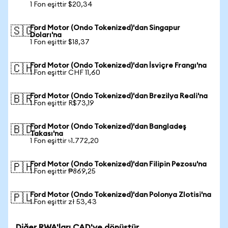
1 Fon eşittir $20,34
Ford Motor (Ondo Tokenized)'dan Singapur
🇸🇬
Doları'na
1 Fon eşittir $18,37
Ford Motor (Ondo Tokenized)'dan İsviçre Frangı'na
🇨🇭
1 Fon eşittir CHF 11,60
Ford Motor (Ondo Tokenized)'dan Brezilya Reali'na
🇧🇷
1 Fon eşittir R$73,19
Ford Motor (Ondo Tokenized)'dan Bangladeş
🇧🇩
Takası'na
1 Fon eşittir ৳1.772,20
Ford Motor (Ondo Tokenized)'dan Filipin Pezosu'na
🇵🇭
1 Fon eşittir ₱869,25
Ford Motor (Ondo Tokenized)'dan Polonya Zlotisi'na
🇵🇱
1 Fon eşittir zł 53,43
Diğer RWA'ları CAD'ye dönüştür