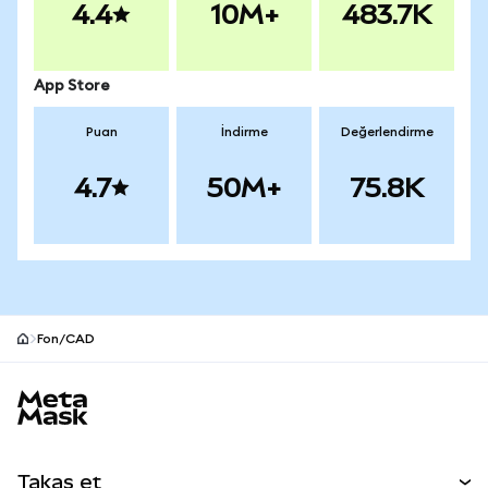
4.4
10M+
483.7K
App Store
Puan
İndirme
Değerlendirme
4.7
50M+
75.8K
Fon/CAD
MetaMask site alt bilgisi
Takas et