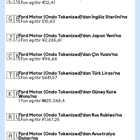
🇪🇺
1 Fon eşittir €12,41
Ford Motor (Ondo Tokenized)'dan İngiliz Sterlini'na
🇬🇧
1 Fon eşittir £10,63
Ford Motor (Ondo Tokenized)'dan Japon Yeni'na
🇯🇵
1 Fon eşittir ¥2.265,61
Ford Motor (Ondo Tokenized)'dan Çin Yuanı'na
🇨🇳
1 Fon eşittir ¥96,66
Ford Motor (Ondo Tokenized)'dan Türk Lirası'na
🇹🇷
1 Fon eşittir ₺681,57
Ford Motor (Ondo Tokenized)'dan Güney Kore
🇰🇷
Wonu'na
1 Fon eşittir ₩20.368,4
Ford Motor (Ondo Tokenized)'dan Rus Rublesi'na
🇷🇺
1 Fon eşittir ₽1.167,25
Ford Motor (Ondo Tokenized)'dan Avustralya
🇦🇺
Doları'na