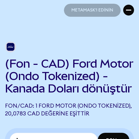
METAMASK'I EDİNİN
METAMASK'I EDİNİN
(Fon - CAD) Ford Motor
(Ondo Tokenized) -
Kanada Doları dönüştür
FON/CAD: 1 FORD MOTOR (ONDO TOKENIZED),
20,0783 CAD DEĞERINE EŞITTIR