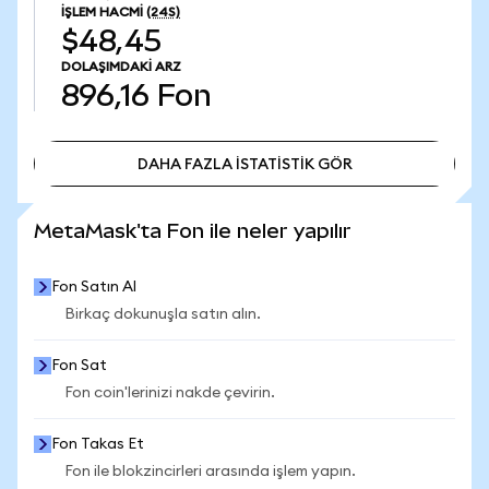
İŞLEM HACMI
(24S)
$48,45
DOLAŞIMDAKI ARZ
896,16
Fon
DAHA FAZLA İSTATİSTİK GÖR
DAHA FAZLA İSTATİSTİK GÖR
MetaMask'ta Fon ile neler yapılır
Fon Satın Al
Birkaç dokunuşla satın alın.
Fon Sat
Fon coin'lerinizi nakde çevirin.
Fon Takas Et
Fon ile blokzincirleri arasında işlem yapın.