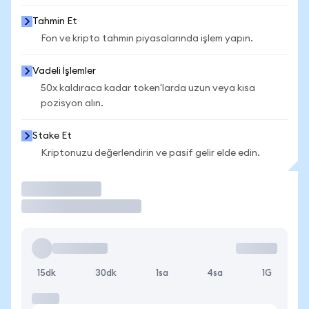
Tahmin Et
Fon ve kripto tahmin piyasalarında işlem yapın.
Vadeli İşlemler
50x kaldıraca kadar token'larda uzun veya kısa
pozisyon alın.
Stake Et
Kriptonuzu değerlendirin ve pasif gelir elde edin.
İşlem Yap
15dk
30dk
1sa
4sa
1G