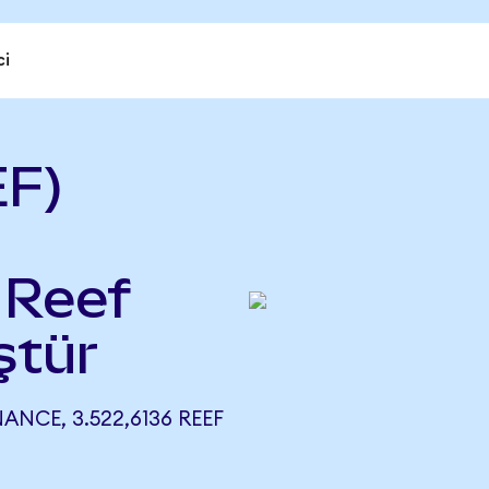
ci
EF)
 Reef
ştür
NCE, 3.522,6136 REEF