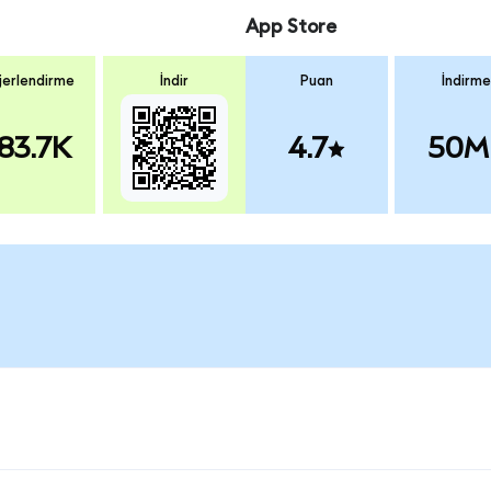
App Store
erlendirme
İndir
Puan
İndirme
83.7K
4.7
50M