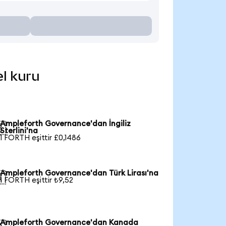
el kuru
Ampleforth Governance'dan İngiliz

Sterlini'na
1 FORTH eşittir £0,1486
Ampleforth Governance'dan Türk Lirası'na

1 FORTH eşittir ₺9,52
Ampleforth Governance'dan Kanada