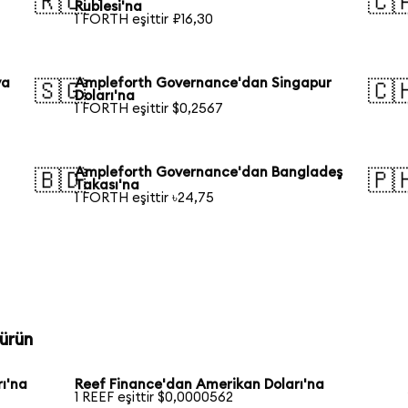
🇷🇺
🇨
Rublesi'na
1 FORTH eşittir ₽16,30
ya
Ampleforth Governance'dan Singapur
🇸🇬
🇨
Doları'na
1 FORTH eşittir $0,2567
Ampleforth Governance'dan Bangladeş
🇧🇩
🇵
Takası'na
1 FORTH eşittir ৳24,75
ürün
ı'na
Reef Finance'dan Amerikan Doları'na
1 REEF eşittir $0,0000562