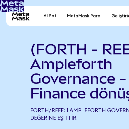
Al Sat
MetaMask Para
Geliştiri
(FORTH - RE
Ampleforth
Governance -
Finance dönü
FORTH/REEF: 1 AMPLEFORTH GOVERNA
DEĞERINE EŞITTIR