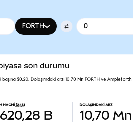
FORTH
piyasa son durumu
 başına $0,20. Dolaşımdaki arzı 10,70 Mn FORTH ve Amplefort
EM HACMI
(24S)
DOLAŞIMDAKI ARZ
620,28 B
10,70 Mn