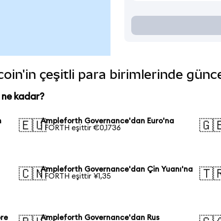
n'in çeşitli para birimlerinde günc
 ne kadar?
n
Ampleforth Governance'dan Euro'na
🇪🇺
🇬
1 FORTH eşittir €0,1736
Ampleforth Governance'dan Çin Yuanı'na
🇨🇳
🇹
1 FORTH eşittir ¥1,35
re
Ampleforth Governance'dan Rus