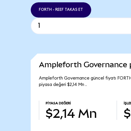
FORTH - REEF TAKAS ET
Ampleforth Governance 
Ampleforth Governance güncel fiyatı FORTH
piyasa değeri $2,14 Mn .
PIYASA DEĞERI
İŞL
$2,14 Mn
$