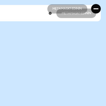
METAMASK'I EDİNİN
METAMASK'I EDİNİN
METAMASK'I EDİNİN
METAMASK'I EDİNİN