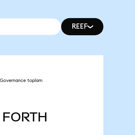
REEF
h Governance toplam
FORTH