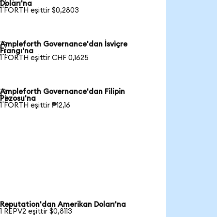

Doları'na
1 FORTH eşittir $0,2803
Ampleforth Governance'dan İsviçre

Frangı'na
1 FORTH eşittir CHF 0,1625
Ampleforth Governance'dan Filipin

Pezosu'na
1 FORTH eşittir ₱12,16
Reputation'dan Amerikan Doları'na
1 REPV2 eşittir $0,8113