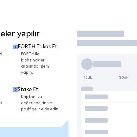
ler yapılır
İşlem Yap
FORTH Takas Et
zi
FORTH ile
blokzincirleri
arasında işlem
yapın.
15dk
30dk
Stake Et
Kriptonuzu
a
değerlendirin ve
pasif gelir elde edin.