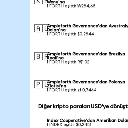
🇰🇷
Wonu'na
1 FORTH eşittir ₩284,68
Ampleforth Governance'dan Avustral
🇦🇺
Doları'na
1 FORTH eşittir $0,2844
Ampleforth Governance'dan Brezilya
🇧🇷
Reali'na
1 FORTH eşittir R$1,02
Ampleforth Governance'dan Polonya
🇵🇱
Zlotisi'na
1 FORTH eşittir zł 0,7464
Diğer kripto paraları USD'ye dönüşt
Index Cooperative'dan Amerikan Dolar
1 INDEX eşittir $0,2413