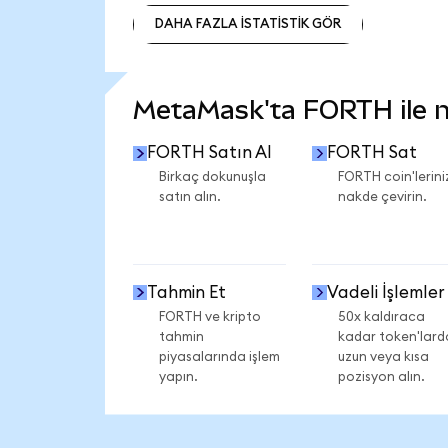
DAHA FAZLA İSTATİSTİK GÖR
DAHA FAZLA İSTATİSTİK GÖR
MetaMask'ta FORTH ile ne
FORTH Satın Al
FORTH Sat
Birkaç dokunuşla
FORTH coin'lerini
satın alın.
nakde çevirin.
Tahmin Et
Vadeli İşlemler
FORTH ve kripto
50x kaldıraca
tahmin
kadar token'lard
piyasalarında işlem
uzun veya kısa
yapın.
pozisyon alın.