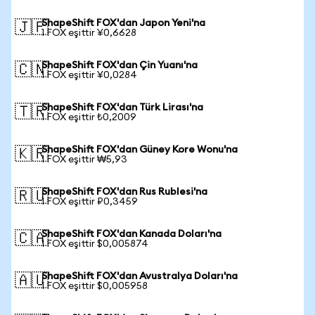
ShapeShift FOX'dan Japon Yeni'na
🇯🇵
1 FOX eşittir ¥0,6628
ShapeShift FOX'dan Çin Yuanı'na
🇨🇳
1 FOX eşittir ¥0,0284
ShapeShift FOX'dan Türk Lirası'na
🇹🇷
1 FOX eşittir ₺0,2009
ShapeShift FOX'dan Güney Kore Wonu'na
🇰🇷
1 FOX eşittir ₩5,93
ShapeShift FOX'dan Rus Rublesi'na
🇷🇺
1 FOX eşittir ₽0,3459
ShapeShift FOX'dan Kanada Doları'na
🇨🇦
1 FOX eşittir $0,005874
ShapeShift FOX'dan Avustralya Doları'na
🇦🇺
1 FOX eşittir $0,005958