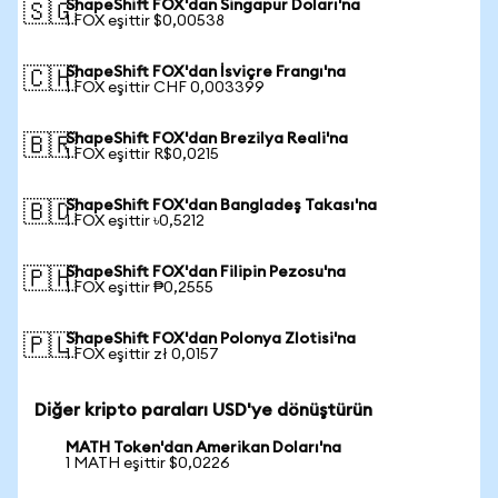
ShapeShift FOX'dan Singapur Doları'na
🇸🇬
1 FOX eşittir $0,00538
ShapeShift FOX'dan İsviçre Frangı'na
🇨🇭
1 FOX eşittir CHF 0,003399
ShapeShift FOX'dan Brezilya Reali'na
🇧🇷
1 FOX eşittir R$0,0215
ShapeShift FOX'dan Bangladeş Takası'na
🇧🇩
1 FOX eşittir ৳0,5212
ShapeShift FOX'dan Filipin Pezosu'na
🇵🇭
1 FOX eşittir ₱0,2555
ShapeShift FOX'dan Polonya Zlotisi'na
🇵🇱
1 FOX eşittir zł 0,0157
Diğer kripto paraları USD'ye dönüştürün
MATH Token'dan Amerikan Doları'na
1 MATH eşittir $0,0226