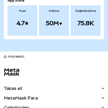
App Store
Puan
İndirme
Değerlendirme
4.7
50M+
75.8K
FOX/WXDC
MetaMask site alt bilgisi
Takas et
Takas İşlemleri
MetaMask Para
Tahmin Et
YENİ
Kripto Al
Geliştiriciler