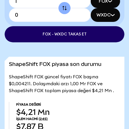
FOX
WXDC
FOX - WXDC TAKAS ET
ShapeShift FOX piyasa son durumu
ShapeShift FOX güncel fiyatı FOX başına
$0,004211. Dolaşımdaki arzı 1,00 Mr FOX ve
ShapeShift FOX toplam piyasa değeri $4,21 Mn .
PIYASA DEĞERI
$4,21 Mn
İŞLEM HACMI
(24S)
$7,87 B