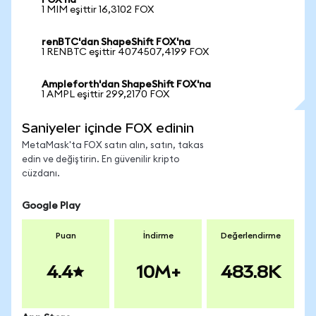
FOX'na
1 MIM eşittir 16,3102 FOX
renBTC'dan ShapeShift FOX'na
1 RENBTC eşittir 4074507,4199 FOX
Ampleforth'dan ShapeShift FOX'na
1 AMPL eşittir 299,2170 FOX
Saniyeler içinde FOX edinin
MetaMask'ta FOX satın alın, satın, takas
edin ve değiştirin. En güvenilir kripto
cüzdanı.
Google Play
Puan
İndirme
Değerlendirme
4.4
10M+
483.8K