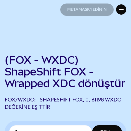
METAMASK'I EDİNİN
METAMASK'I EDİNİN
(FOX - WXDC)
ShapeShift FOX -
Wrapped XDC dönüştür
FOX/WXDC: 1 SHAPESHIFT FOX, 0,161198 WXDC
DEĞERINE EŞITTIR