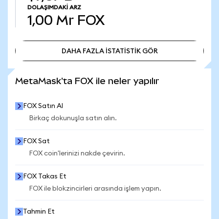
DOLAŞIMDAKI ARZ
1,00 Mr
FOX
DAHA FAZLA İSTATİSTİK GÖR
DAHA FAZLA İSTATİSTİK GÖR
MetaMask'ta FOX ile neler yapılır
FOX Satın Al
Birkaç dokunuşla satın alın.
FOX Sat
FOX coin'lerinizi nakde çevirin.
FOX Takas Et
FOX ile blokzincirleri arasında işlem yapın.
Tahmin Et