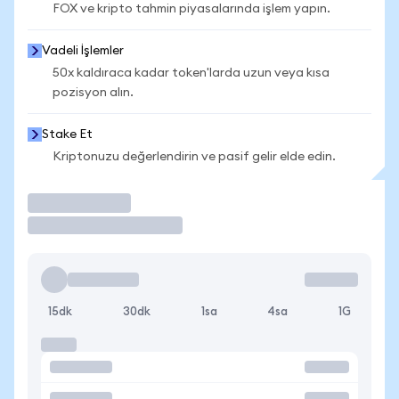
FOX ve kripto tahmin piyasalarında işlem yapın.
Vadeli İşlemler
50x kaldıraca kadar token'larda uzun veya kısa
pozisyon alın.
Stake Et
Kriptonuzu değerlendirin ve pasif gelir elde edin.
İşlem Yap
15dk
30dk
1sa
4sa
1G