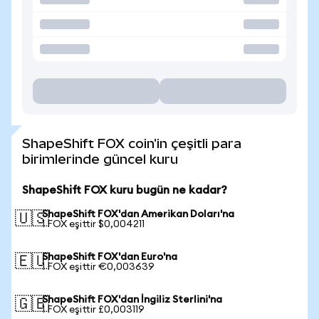
ShapeShift FOX coin'in çeşitli para
birimlerinde güncel kuru
ShapeShift FOX kuru bugün ne kadar?
ShapeShift FOX'dan Amerikan Doları'na
🇺🇸
1 FOX eşittir $0,004211
ShapeShift FOX'dan Euro'na
🇪🇺
1 FOX eşittir €0,003639
ShapeShift FOX'dan İngiliz Sterlini'na
🇬🇧
1 FOX eşittir £0,003119