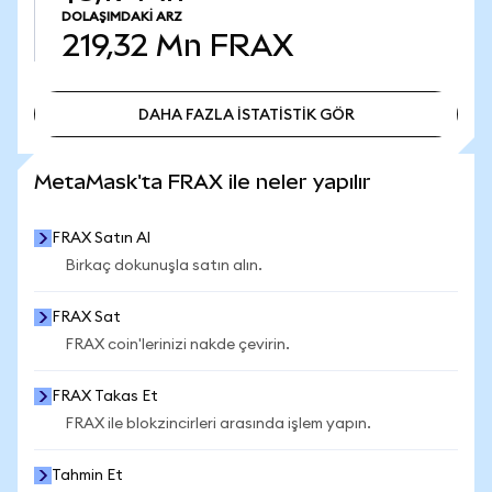
DOLAŞIMDAKI ARZ
219,32 Mn
FRAX
DAHA FAZLA İSTATİSTİK GÖR
DAHA FAZLA İSTATİSTİK GÖR
MetaMask'ta FRAX ile neler yapılır
FRAX Satın Al
Birkaç dokunuşla satın alın.
FRAX Sat
FRAX coin'lerinizi nakde çevirin.
FRAX Takas Et
FRAX ile blokzincirleri arasında işlem yapın.
Tahmin Et