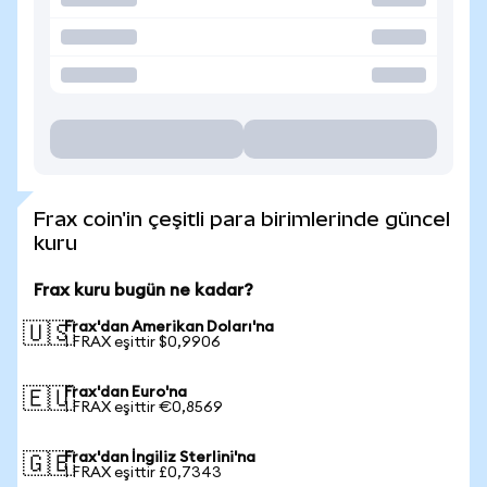
Frax coin'in çeşitli para birimlerinde güncel
kuru
Frax kuru bugün ne kadar?
Frax'dan Amerikan Doları'na
🇺🇸
1 FRAX eşittir $0,9906
Frax'dan Euro'na
🇪🇺
1 FRAX eşittir €0,8569
Frax'dan İngiliz Sterlini'na
🇬🇧
1 FRAX eşittir £0,7343