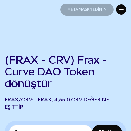
METAMASK'I EDİNİN
METAMASK'I EDİNİN
(FRAX - CRV) Frax -
Curve DAO Token
dönüştür
FRAX/CRV: 1 FRAX, 4,6510 CRV DEĞERINE
EŞITTIR