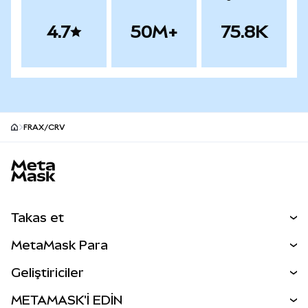
4.7
50M+
75.8K
FRAX/CRV
MetaMask site alt bilgisi
Takas et
Takas İşlemleri
MetaMask Para
Tahmin Et
YENİ
Kripto Al
Geliştiriciler
Perps
YENİ
MetaMask Kart
Dökümantasyon
METAMASK'İ EDİN
RWA'lar