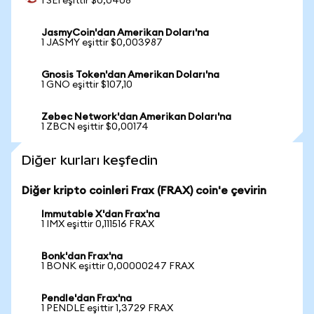
1 SEI eşittir $0,0408
JasmyCoin'dan Amerikan Doları'na
1 JASMY eşittir $0,003987
Gnosis Token'dan Amerikan Doları'na
1 GNO eşittir $107,10
Zebec Network'dan Amerikan Doları'na
1 ZBCN eşittir $0,00174
Diğer kurları keşfedin
Diğer kripto coinleri Frax (FRAX) coin'e çevirin
Immutable X'dan Frax'na
1 IMX eşittir 0,111516 FRAX
Bonk'dan Frax'na
1 BONK eşittir 0,00000247 FRAX
Pendle'dan Frax'na
1 PENDLE eşittir 1,3729 FRAX