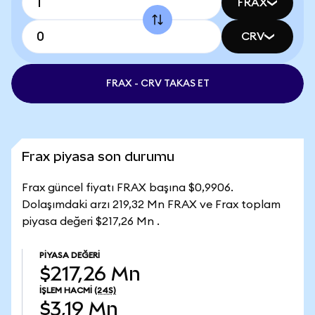
FRAX
CRV
FRAX - CRV TAKAS ET
Frax piyasa son durumu
Frax güncel fiyatı FRAX başına $0,9906.
Dolaşımdaki arzı 219,32 Mn FRAX ve Frax toplam
piyasa değeri $217,26 Mn .
PIYASA DEĞERI
$217,26 Mn
İŞLEM HACMI
(24S)
$3,19 Mn