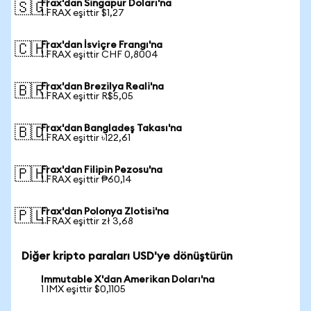
Frax'dan Singapur Doları'na
🇸🇬
1 FRAX eşittir $1,27
Frax'dan İsviçre Frangı'na
🇨🇭
1 FRAX eşittir CHF 0,8004
Frax'dan Brezilya Reali'na
🇧🇷
1 FRAX eşittir R$5,05
Frax'dan Bangladeş Takası'na
🇧🇩
1 FRAX eşittir ৳122,61
Frax'dan Filipin Pezosu'na
🇵🇭
1 FRAX eşittir ₱60,14
Frax'dan Polonya Zlotisi'na
🇵🇱
1 FRAX eşittir zł 3,68
Diğer kripto paraları USD'ye dönüştürün
Immutable X'dan Amerikan Doları'na
1 IMX eşittir $0,1105