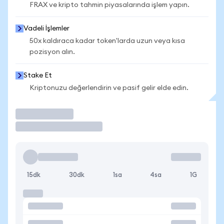
FRAX ve kripto tahmin piyasalarında işlem yapın.
Vadeli İşlemler
50x kaldıraca kadar token'larda uzun veya kısa
pozisyon alın.
Stake Et
Kriptonuzu değerlendirin ve pasif gelir elde edin.
İşlem Yap
15dk
30dk
1sa
4sa
1G