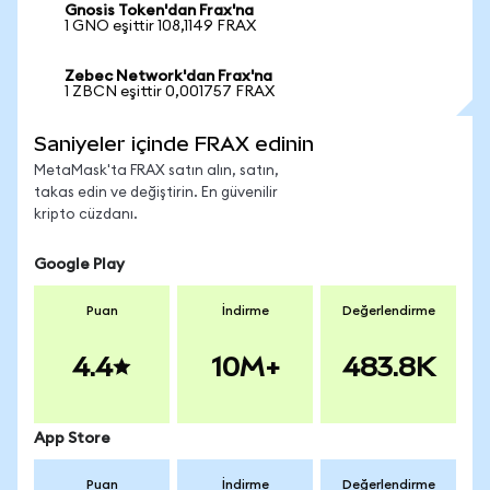
Gnosis Token'dan Frax'na
1 GNO eşittir 108,1149 FRAX
Zebec Network'dan Frax'na
1 ZBCN eşittir 0,001757 FRAX
Saniyeler içinde FRAX edinin
MetaMask'ta FRAX satın alın, satın,
takas edin ve değiştirin. En güvenilir
kripto cüzdanı.
Google Play
Puan
İndirme
Değerlendirme
4.4
10M+
483.8K
App Store
Puan
İndirme
Değerlendirme