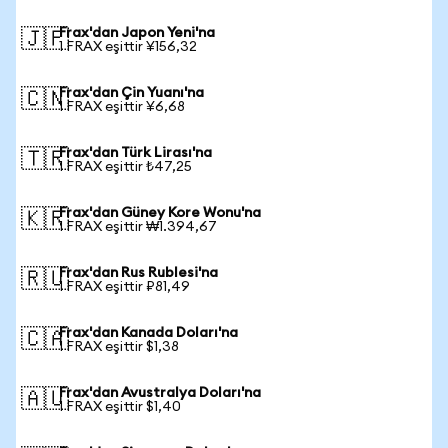
Frax'dan Japon Yeni'na
🇯🇵
1 FRAX eşittir ¥156,32
Frax'dan Çin Yuanı'na
🇨🇳
1 FRAX eşittir ¥6,68
Frax'dan Türk Lirası'na
🇹🇷
1 FRAX eşittir ₺47,25
Frax'dan Güney Kore Wonu'na
🇰🇷
1 FRAX eşittir ₩1.394,67
Frax'dan Rus Rublesi'na
🇷🇺
1 FRAX eşittir ₽81,49
Frax'dan Kanada Doları'na
🇨🇦
1 FRAX eşittir $1,38
Frax'dan Avustralya Doları'na
🇦🇺
1 FRAX eşittir $1,40