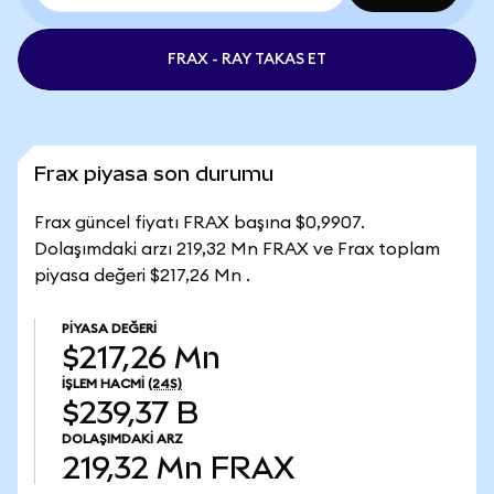
FRAX - RAY TAKAS ET
Frax piyasa son durumu
Frax güncel fiyatı FRAX başına $0,9907.
Dolaşımdaki arzı 219,32 Mn FRAX ve Frax toplam
piyasa değeri $217,26 Mn .
PIYASA DEĞERI
$217,26 Mn
İŞLEM HACMI
(24S)
$239,37 B
DOLAŞIMDAKI ARZ
219,32 Mn
FRAX