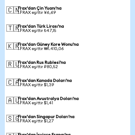
Frax'dan Çin Yuanı'na
🇨🇳
1 FRAX eşittir ¥6,69
Frax'dan Türk Lirası'na
🇹🇷
1 FRAX eşittir ₺47,15
Frax'dan Güney Kore Wonu'na
🇰🇷
1 FRAX eşittir ₩1.410,06
Frax'dan Rus Rublesi'na
🇷🇺
1 FRAX eşittir ₽80,52
Frax'dan Kanada Doları'na
🇨🇦
1 FRAX eşittir $1,39
Frax'dan Avustralya Doları'na
🇦🇺
1 FRAX eşittir $1,41
Frax'dan Singapur Doları'na
🇸🇬
1 FRAX eşittir $1,27