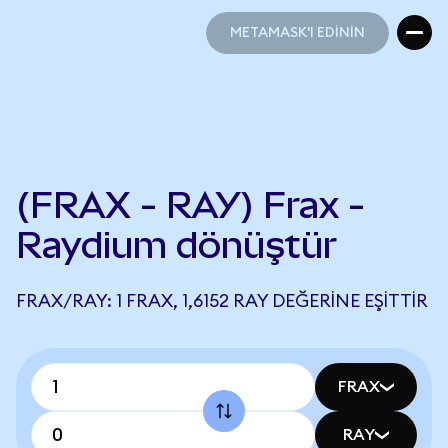
METAMASK'I EDİNİN
METAMASK'I EDİNİN
(FRAX - RAY) Frax -
Raydium dönüştür
FRAX/RAY: 1 FRAX, 1,6152 RAY DEĞERINE EŞITTIR
FRAX
RAY