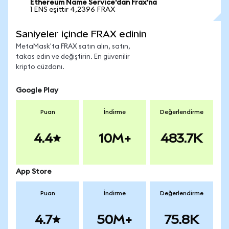
Ethereum Name Service'dan Frax'na
1 ENS eşittir 4,2396 FRAX
Saniyeler içinde FRAX edinin
MetaMask'ta FRAX satın alın, satın,
takas edin ve değiştirin. En güvenilir
kripto cüzdanı.
Google Play
Puan
İndirme
Değerlendirme
4.4
10M+
483.7K
App Store
Puan
İndirme
Değerlendirme
4.7
50M+
75.8K