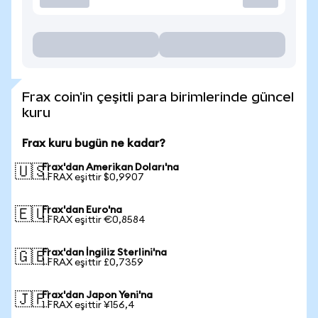
Frax coin'in çeşitli para birimlerinde güncel
kuru
Frax kuru bugün ne kadar?
Frax'dan Amerikan Doları'na
🇺🇸
1 FRAX eşittir $0,9907
Frax'dan Euro'na
🇪🇺
1 FRAX eşittir €0,8584
Frax'dan İngiliz Sterlini'na
🇬🇧
1 FRAX eşittir £0,7359
Frax'dan Japon Yeni'na
🇯🇵
1 FRAX eşittir ¥156,4