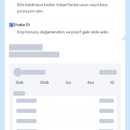
50x kaldıraca kadar token'larda uzun veya kısa
pozisyon alın.
Stake Et
Kriptonuzu değerlendirin ve pasif gelir elde edin.
İşlem Yap
15dk
30dk
1sa
4sa
1G