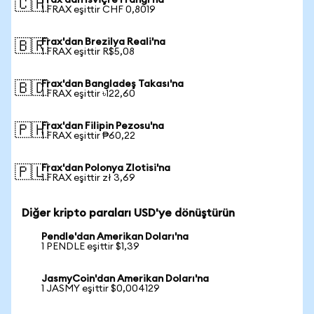
Frax'dan İsviçre Frangı'na
🇨🇭
1 FRAX eşittir CHF 0,8019
Frax'dan Brezilya Reali'na
🇧🇷
1 FRAX eşittir R$5,08
Frax'dan Bangladeş Takası'na
🇧🇩
1 FRAX eşittir ৳122,60
Frax'dan Filipin Pezosu'na
🇵🇭
1 FRAX eşittir ₱60,22
Frax'dan Polonya Zlotisi'na
🇵🇱
1 FRAX eşittir zł 3,69
Diğer kripto paraları USD'ye dönüştürün
Pendle'dan Amerikan Doları'na
1 PENDLE eşittir $1,39
JasmyCoin'dan Amerikan Doları'na
1 JASMY eşittir $0,004129